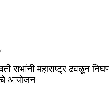
व...
ंझावती सभांनी महाराष्ट्र ढवळून न
भांचे आयोजन