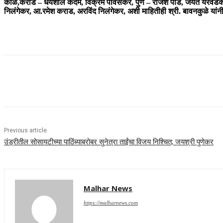
काळे,कराड – धैर्यशील कदम, विक्रम पावसकर, पुणे – राजेश पांडे, जयंत येरव
निलंगेकर, आ.रमेश कराड, अरविंद निलंगेकर, अशी माहितीही श्री. बावनकुळे यांन
Share
Previous article
उंड्रीतील सोसायटीच्या पाठिंब्याबरोबर सुनेत्रा ताईंचा विजय निश्चित; जयश्री पुणेकर
Malhar News
https://malharnews.com