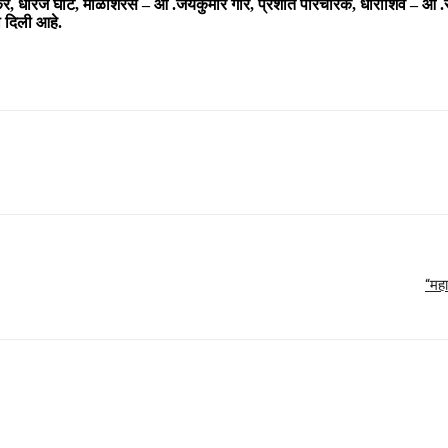
डेकर, धीरज घाटे, माळशिरस – आ .जयकुमार गोरे, प्रशांत परिचारक, धाराशिव – आ
ी दिली आहे.
“महा