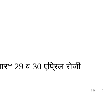
िघणार* 29 व 30 एप्रिल रोजी
366
0