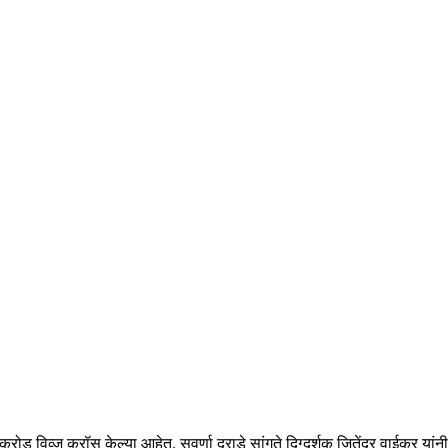
 २ करोड विव्ज क्रॉस केल्या आहेत. सुवर्णा दराडे सांगते दिग्दर्शक जितेंद्र वाईकर य