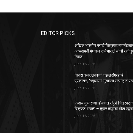
EDITOR PICKS
अखिल भारतीय मराठी चित्रपट महामंडळाच
अध्यक्षपदी मेघराज राजेभोसले यांची सर्वानु
निवड
June 15, 2026
‘सदरा कफल्लकाचा’ गझलसंग्रहाचे
प्रकाशन; ‘गझलरंग’ मुशायरा उत्साहात संप
June 15, 2026
‘अक्षय कुमारच्या डोक्यात संपूर्ण चित्रपटा
स्क्रिप्ट असते’ – तुषार कपूरचा मोठा खुल
June 15, 2026