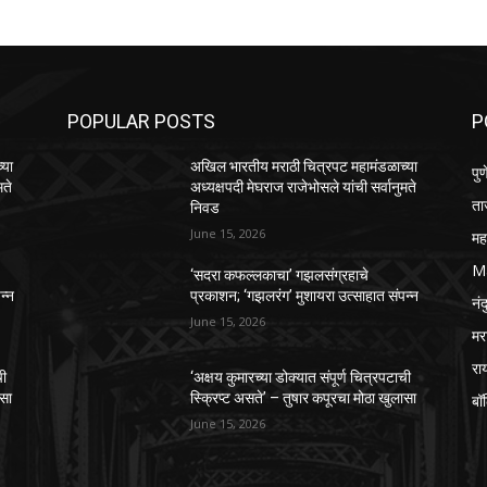
POPULAR POSTS
P
्या
अखिल भारतीय मराठी चित्रपट महामंडळाच्या
पुण
मते
अध्यक्षपदी मेघराज राजेभोसले यांची सर्वानुमते
ता
निवड
June 15, 2026
महा
M
‘सदरा कफल्लकाचा’ गझलसंग्रहाचे
न्न
प्रकाशन; ‘गझलरंग’ मुशायरा उत्साहात संपन्न
नंद
June 15, 2026
मर
रा
ची
‘अक्षय कुमारच्या डोक्यात संपूर्ण चित्रपटाची
ासा
स्क्रिप्ट असते’ – तुषार कपूरचा मोठा खुलासा
बॉ
June 15, 2026