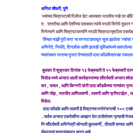
अनिल चौधरी, पुणे
ज्यांच्या चित्रपटाची रिलीज डेट आल्यावर मराठीच नव्हे तर बॉल
त . सत्तरीचा आणि ऐशींच्या दशकात त्यांचे मराठी सिनेमे तुफान
भिनेत्याने आणि चित्रपटकर्त्याने मराठी चित्रपटसृष्टीला एका
‘विच्छा माझी पुरी करा’ या वगनाटय़ापासून सुरू झालेला ‘त्य
अभिनेते, निर्माते, दिग्दर्शक आणि इतरही भूमिकांमध्ये वावरले
च्यामंचावर मानाचा मुजरा देण्यासाठी दादा कोंडकेंसारखा नकला
.
बुधवार ते शुक्रवार दिनांक १३ फेब्रुवारी ते १५ फेब्रुवारी दरम
पिसोड मध्ये अप्सरा आली कार्यक्रमाच्या सौंदर्यवती अप्सरा श्वेता 
कर , पायल , आणि किन्नरी यांनी दादा कोंडकेंच्या गाण्यांवर नृ
आणि जॅझ , भारतीय आणिलावणी , लावणी आणि फ्रीस्टाईल , ला
मिळेल.
दादा कोंडके आणि लावणी हे मिश्रणच मनोरंजनाची १०० टक्के गॅर
. सर्वच अप्सरा एकमेकींना आव्हान देत उत्तोमोत्तम नृत्याची मेज
णि सौंदर्यवती अभिनेत्री सोनाली कुलकर्णी , दीपाली सय्यद आणि त
र्यक्रमाचं सूत्रसंचालन करत आहे.