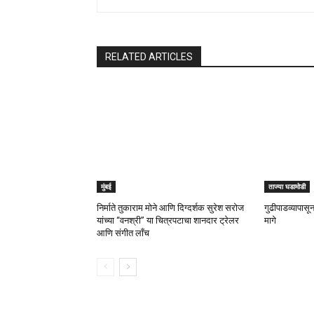
RELATED ARTICLES
मुंबई
ताज्या घडामोडी
निर्माते तुकाराम मोने आणि दिग्दर्शक सुरेश सरोज
गुढीपाडव्यापासून
यांच्या “वनश्री” या चित्रपटाचा शानदार ट्रेलर
मागे
आणि संगीत लाँच