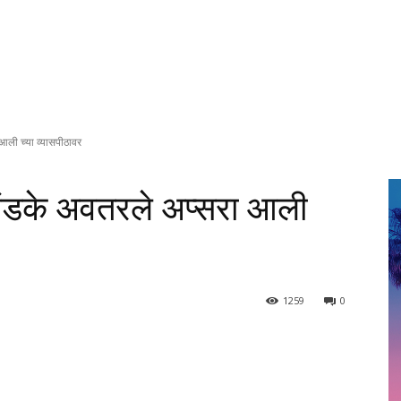
आली च्या व्यासपीठावर
ोंडके अवतरले अप्सरा आली
1259
0