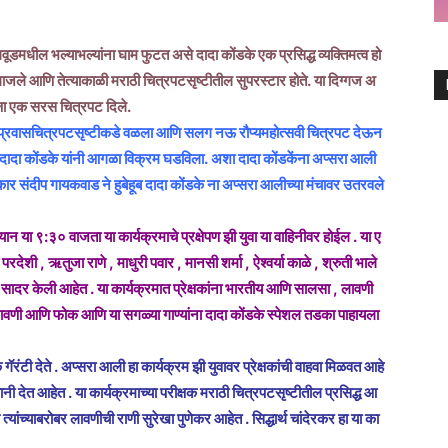
िवूडमधील भल्याभल्यांना घाम फुटत असे दादा कोंडके एक प्रसिद्ध व्यक्तिमत्व हो
 गाजले आणि तेत्याकाळी मराठी चित्रपटसृष्टीतील सुपरस्टार होते. या दिग्गज अ
पेक्षा एक सरस चित्रपट दिले.
ांचा’ प्रवासचित्रपटसृष्टीकडे वळला आणि सलग नऊ रौप्यमहोत्सवी चित्रपट देऊन
ल्या दादा कोंडके यांनी आगळा विक्रम घडविला. अशा दादा कोंडकेंना अप्सरा आली
कार संदीप गायकवाड ने हुबेहूब दादा कोंडके ना अप्सरा आलीच्या मंचावर उतरवले
्यान या ९:३० वाजता या कार्यक्रमाचे प्रक्षेपण झी युवा या वाहिनीवर होईल . या ए
परदेशी , ऋतुजा राणे , माधुरी पवार , मानसी शर्मा , ऐश्वर्या काळे , श्रुती भाले
त्य सादर केली आहेत . या कार्यक्रमात प्रेक्षकांना भारतीय आणि सालसा , लावणी
वणी आणि फोक आणि या सगळ्या गाण्यांना दादा कोंडके स्पेशल तडका पाहायला
ंटी देते . अप्सरा आली हा कार्यक्रम झी युवावर प्रेक्षकांची वाहवा मिळवत आहे
वानी देत आहेत . या कार्यक्रमाच्या परीक्षक मराठी चित्रपटसृष्टीतील प्रसिद्ध आ
्यांच्याबरोबर लावणीची राणी सुरेखा पुणेकर आहेत . सिद्धार्थ चांदेरकर हा या का