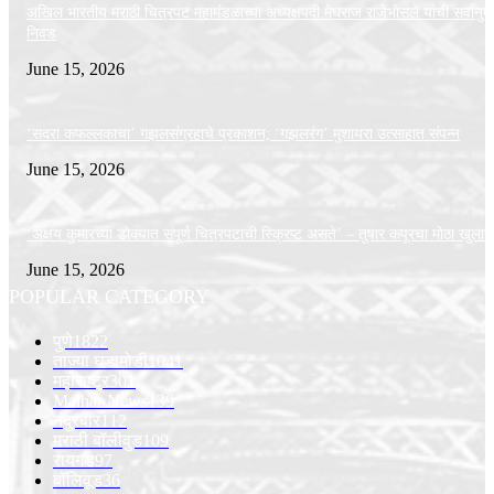
अखिल भारतीय मराठी चित्रपट महामंडळाच्या अध्यक्षपदी मेघराज राजेभोसले यांची सर्वानुमत
निवड
June 15, 2026
‘सदरा कफल्लकाचा’ गझलसंग्रहाचे प्रकाशन; ‘गझलरंग’ मुशायरा उत्साहात संपन्न
June 15, 2026
‘अक्षय कुमारच्या डोक्यात संपूर्ण चित्रपटाची स्क्रिप्ट असते’ – तुषार कपूरचा मोठा खुलास
June 15, 2026
POPULAR CATEGORY
पुणे
1822
ताज्या घडामोडी
1041
महाराष्ट्र
301
Malhar News
139
नंदुरबार
112
मराठी बॉलीवुड
109
रायगड
97
बॉलिवूड
36