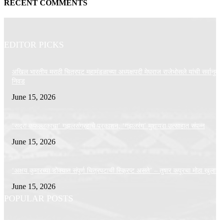
RECENT COMMENTS
EDITOR PICKS
अखिल भारतीय मराठी चित्रपट महामंडळाच्या अध्यक्षपदी मेघराज राजेभोसले यांची सर्वानुमत
निवड
June 15, 2026
‘सदरा कफल्लकाचा’ गझलसंग्रहाचे प्रकाशन; ‘गझलरंग’ मुशायरा उत्साहात संपन्न
June 15, 2026
‘अक्षय कुमारच्या डोक्यात संपूर्ण चित्रपटाची स्क्रिप्ट असते’ – तुषार कपूरचा मोठा खुलास
June 15, 2026
POPULAR POSTS