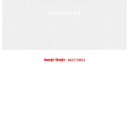
FOLLOW US
वेबसाईट डिजाईन - 9421719951