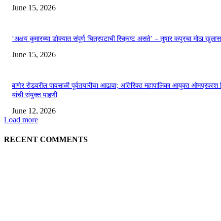
June 15, 2026
‘अक्षय कुमारच्या डोक्यात संपूर्ण चित्रपटाची स्क्रिप्ट असते’ – तुषार कपूरचा मोठा खुलास
June 15, 2026
बाणेर रोडवरील पावसाळी पूर्वतयारीचा आढावा; अतिरिक्त महापालिका आयुक्त ओमप्रकाश 
यांची संयुक्त पाहणी
June 12, 2026
Load more
RECENT COMMENTS
EDITOR PICKS
अखिल भारतीय मराठी चित्रपट महामंडळाच्या अध्यक्षपदी मेघराज राजेभोसले यांची सर्वानुमत
निवड