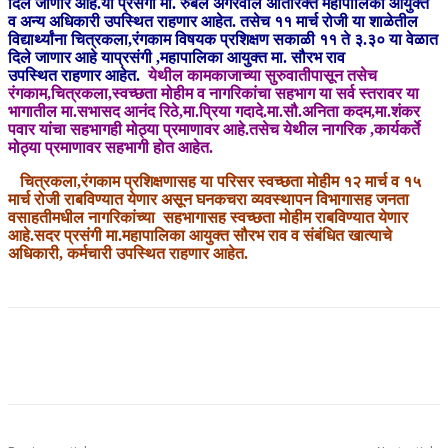
दिले जाणार आहे.या प्रसंगी मा. रुबल अगरवाल अतिरिक्त महापालिका आयुक्त
व अन्य
अधिकारी उपस्थित राहणार आहेत.
तसेच ११ मार्च रोजी या शाळेतील
विद्यार्थ्यांना चित्रकला,रंगकाम विषयक प्रशिक्षण सकाळी
११ ते ३.३० या वेळात
दिले जाणार आहे याप्रसंगी ,महापालिका आयुक्त मा. सौरभ राव
उपस्थित
राहणार आहेत.
येथील कामकाजाच्या सुरुवातीपासून तसेच
रंगकाम,चित्रकला,स्वच्छता मोहीम व नागरिकांचा
सहभाग या सर्व स्तरावर या
भागातील मा.सभासद आनंद रिठे,मा.प्रिया गदादे.मा.सौ.अनिता
कदम,मा.शंकर
पवार यांचा सहभागही मोठ्या प्रमाणावर आहे.तसेच येथील नागरिक ,कार्यकर्ते
मोठ्या
प्रमाणावर सहभागी होत आहेत.
चित्रकला,रंगकाम प्रशिक्षणासह या परिसर स्वच्छता मोहीम १२ मार्च व १५
मार्च रोजी
राबविण्यात येणार असून घनकचरा व्यवस्थापन विभागासह जनता
वसाहतीमधील नागरिकांच्या
सहभागासह स्वच्छता मोहीम राबविण्यात येणार
आहे.सदर प्रसंगी मा.महापालिका आयुक्त सौरभ राव व
संबंधित खात्याचे
अधिकारी, कर्मचारी उपस्थित राहणार आहेत.