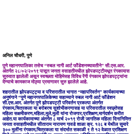
अनिल चौधरी, पुणे
पुणे महानगपालिका तसेच “रुबल नागी आर्ट फौंडेशनच्यावतीने” सी.एस.आर.
अंतर्गत
२८/०२/२०१९ पासून जनता वसाहतीमधील झोपडपट्टीमधून रंगकामास
सुरुवात झालेली असून
स्वच्छता मोहिमेसह विविध रेंगी रंगकाम झोपडपट्ट्यांना
देण्याचे कामकाज मोठ्या प्रमाणावर सुरु
झालेले आहे.
शहरातील झोपडपट्ट्या व परिसरातील भागात “महापरिवर्तन” कार्यकामाच्या
अनुषंगाने “पुणे
महानगरपालिकेच्या सहाय्याने रुबल नागी आर्ट फौंडेशन
सी.एस.आर. अंतर्गत पुणे झोपडपट्टी परिवर्तन
प्रकल्पा अंतर्गत
रंगकाम,चित्रकला या बरोबरच सुशोभीकरणासह या परिसरातील स्वछ्तेसह
महिला
सक्षमीकरण,महिला,मुले,मुली यांना रोजगार,प्रशिक्षण,मार्गदर्शन करीत
आहेत.या कार्यकामाच्या अंतर्गत
८ मार्च २०१९ रोजी जागतिक महिला दिनानिमित्त
जनता वसाहतीमधील सीताराम नारायण गावडे
शाळा क्र. १२८ ब येथील सुमारे
३०० मुलींना रंगकाम,चित्रकला या संदर्भात सकाळी ९ ते १२ वेळात
प्रशिक्षण