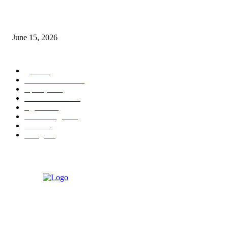
‘अक्षय कुमारच्या डोक्यात संपूर्ण चित्रपटाची स्क्रिप्ट असते’ – तुषार कपूरचा मोठा खुलास
June 15, 2026
POPULAR CATEGORY
पुणे
1822
ताज्या घडामोडी
1041
महाराष्ट्र
301
Malhar News
139
नंदुरबार
112
मराठी बॉलीवुड
109
रायगड
97
बॉलिवूड
36