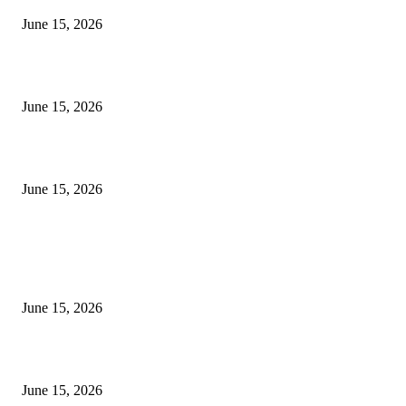
June 15, 2026
‘सदरा कफल्लकाचा’ गझलसंग्रहाचे प्रकाशन; ‘गझलरंग’ मुशायरा उत्साहात संपन्न
June 15, 2026
‘अक्षय कुमारच्या डोक्यात संपूर्ण चित्रपटाची स्क्रिप्ट असते’ – तुषार कपूरचा मोठा खुलास
June 15, 2026
POPULAR POSTS
अखिल भारतीय मराठी चित्रपट महामंडळाच्या अध्यक्षपदी मेघराज राजेभोसले यांची सर्वानुमत
निवड
June 15, 2026
‘सदरा कफल्लकाचा’ गझलसंग्रहाचे प्रकाशन; ‘गझलरंग’ मुशायरा उत्साहात संपन्न
June 15, 2026