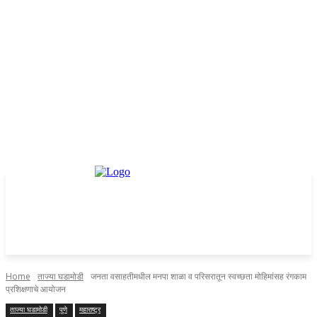
Home
ताज्या घडामोडी
जनता वसाहतीमधील मनपा शाळा व परिसरातून स्वच्छता मोहिमांसह रंगकाम
प्रशिक्षणाचे आयोजन
ताज्या घडामोडी
पुणे
महाराष्ट्र