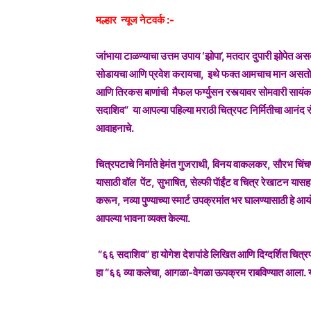
मल्हार न्यूज नेटवर्क :-
जांभाया टाळण्याचा उत्तम उपाय ‘झोपा’, मतदार दुपारी झोपेत अ
सोडायचा आणि प्रवेश करायचा, इथे फक्त आमचाच मान असतो, 
आणि तिरकस बाणांची मैफल फर्ग्युसन रस्त्यावर सोमवारी सायंकाळ
सदाशिव” या आपल्या पहिल्या मराठी चित्रपट निर्मितीचा आनंद रंगपंच
आवाहनाचे.
चित्रपटाचे निर्माते हेमंत गुजराथी, विनय वाकलकर, सौरभ चिंचण
यासाठी वॉल पेंट, सुभाषित, सेल्फी पॅाईंट व चित्र रेखाटन यासह,
करून, नव्या पुण्याच्या स्मार्ट उपक्रमांत भर घालण्यासाठी हे आ
आपल्या भावना व्यक्त केल्या.
“६६ सदाशिव” हा योगेश देशपांडे लिखित आणि दिग्दर्शित चित्रपट,
हा “६६ व्या कलेचा, आगळा-वेगळा ऊपक्रम राबविण्यात आला. यावे