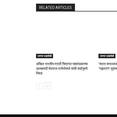
RELATED ARTICLES
ताज्या घडामोडी
ताज्या घडामोडी
अखिल भारतीय मराठी चित्रपट महामंडळाच्या
‘सदरा कफल्लका
अध्यक्षपदी मेघराज राजेभोसले यांची सर्वानुमते
‘गझलरंग’ मुशाय
निवड