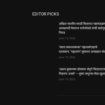
EDITOR PICKS
अखिल भारतीय मराठी चित्रपट महामंडळाच
अध्यक्षपदी मेघराज राजेभोसले यांची सर्वानु
निवड
June 15, 2026
‘सदरा कफल्लकाचा’ गझलसंग्रहाचे
प्रकाशन; ‘गझलरंग’ मुशायरा उत्साहात संप
June 15, 2026
‘अक्षय कुमारच्या डोक्यात संपूर्ण चित्रपटा
स्क्रिप्ट असते’ – तुषार कपूरचा मोठा खुल
June 15, 2026