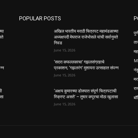
POPULAR POSTS
P
्या
अखिल भारतीय मराठी चित्रपट महामंडळाच्या
पुण
मते
अध्यक्षपदी मेघराज राजेभोसले यांची सर्वानुमते
ता
निवड
June 15, 2026
महा
M
‘सदरा कफल्लकाचा’ गझलसंग्रहाचे
न्न
प्रकाशन; ‘गझलरंग’ मुशायरा उत्साहात संपन्न
नंद
June 15, 2026
मर
रा
ची
‘अक्षय कुमारच्या डोक्यात संपूर्ण चित्रपटाची
ासा
स्क्रिप्ट असते’ – तुषार कपूरचा मोठा खुलासा
बॉ
June 15, 2026