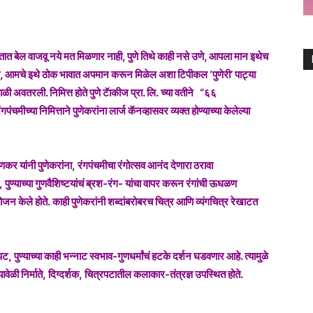
सतात बेल वाजवू नये मत मिळणार नाही, पुणे तिथे काही नसे उणे, आपला मान इथेच
आमचे इथे ठोक भावात अपमान करून मिळेल अशा टिपीकल ‘पुणेरी’ पाट्या
ी अवतरली. निमित्त होते पुणे टॅाकीज प्रा. लि. च्या वतीने “६६
मीच्या निमित्ताने पुणेकरांना लार्ज कॅनव्हासवर व्यक्त होण्याच्या केलेल्या
कर यांनी पुणेकरांना, रंगपंचमीचा रंगोत्सव आनंद देणारा ठरावा
 पुण्याच्या गुणवैशिष्टयांचं ब्रश-रंग- यांचा वापर करून रंगांची ऊधळण
योजन केले होते. काही पुणेकरांनी शब्दांबरोबरच चित्र आणि व्यंगचित्र रेखाटत
 पुण्याच्या काही भन्नाट स्वभाव-गुणधर्मांचं हटके दर्शन घडवणार आहे. त्यामुळे
ळी निर्माते, दिग्दर्शक, चित्रपटातील कलाकार-तंत्रज्ञ उपस्थित होते.