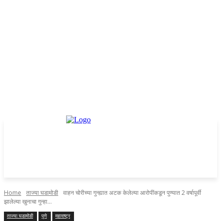
Home
ताज्या घडामोडी
वाहन चोरीच्या गुन्ह्यात अटक केलेल्या आरोपींकडून पुण्यात 2 वर्षापूर्वी
झालेल्या खुनाचा गुन्हा...
ताज्या घडामोडी
पुणे
महाराष्ट्र