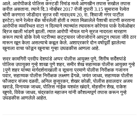
आले. आरोपीकडे पोलिस कस्टडी रिमांड मध्ये आणखीन तपास सखोल तपास
करीत असताना. त्याने दि.3 नोव्हेंबर 2017 रोजी दुपारी 3.15 सुमारास रेल्वेत
चोरी करणारा जोडीदार सुरज रवी नादर(वय 20, रा. शिवाजी नगर पाटील
इस्टेट) याने रेल्वेत बॅक चोरलेली होती व त्यात मिळालेले पैशाची वाटणी करताना
आरोपीस व्यवस्थित वाटा न दिल्याने त्याच्यांत त्यावरून कोरेगाव पार्क रेल्वेओव्हर
ब्रिज खाली भांडणे झाली. त्यात आरोपी नोयल याने सुरज नादरला मारहाण
करून त्याचे डोके रेल्वे पटरीच्या कट्ट्यावर जोराजोराने आपटून त्याला जीवे ठार
मारून खून केला असल्याचे कबूल केले. अशाप्रकारे दोन वर्षापूर्वी झालेल्या
खुनाला वाचा फोडून खुनाचा गुन्हा उघडकीस आणला आहे.
सदर कामगिरी प्रदीप देशपांडे अप्पर पोलीस आयुक्त पुणे, शिरीष सर्देशपांडे
पोलिस उपायुक्त गुन्हे शाखा पुणे शहर, समीर शेख सहाय्यक पोलीस आयुक्त गुन्हे
1पुणे शहर यांच्या मार्गदर्शनाखाली व सूचना प्रमाणे पोलीस निरीक्षक गजानन
पवार, सहाय्यक पोलीस निरीक्षक लक्ष्मण ढेंगळे, जयंत जाधव, सहाय्यक पोलीस
फौजदार संजय दळवी, अनिल कुसुरकर, शेखर कोळी, पोलीस हवालदार अजय
खराडे, विनायक जाधव, पोलिस नाईक यशवंत खंदारे, मोहसीन शेख, राकेश
खुणवे, विवेक जाधव, चंद्रकांत महाजन यांनी कौशल्यपूर्ण तपास करून गुन्हे
उघडकीस आणलेले आहेत.