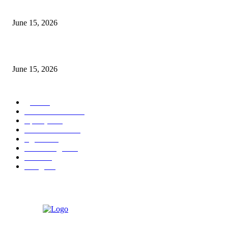
‘सदरा कफल्लकाचा’ गझलसंग्रहाचे प्रकाशन; ‘गझलरंग’ मुशायरा उत्साहात संपन्न
June 15, 2026
‘अक्षय कुमारच्या डोक्यात संपूर्ण चित्रपटाची स्क्रिप्ट असते’ – तुषार कपूरचा मोठा खुलास
June 15, 2026
POPULAR CATEGORY
पुणे
1822
ताज्या घडामोडी
1041
महाराष्ट्र
301
Malhar News
139
नंदुरबार
112
मराठी बॉलीवुड
109
रायगड
97
बॉलिवूड
36