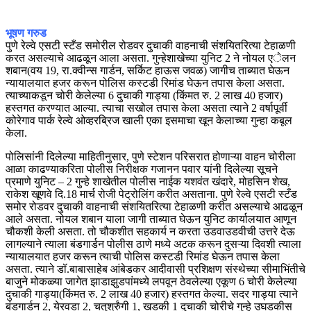
भूषण गरुड
पुणे रेल्वे एसटी स्टँड समोरील रोडवर दुचाकी वाहनाची संशयितरित्या टेहाळणी
करत असल्याचे आढळून आला असता. गुन्हेशाखेच्या युनिट 2 ने नोयल एेलन
शबान(वय 19, रा.क्वीन्स गार्डन, सर्किट हाऊस जवळ) जागीच ताब्यात घेऊन
न्यायालयात हजर करून पोलिस कस्टडी रिमांड घेऊन तपास केला असता.
त्याच्याकडून चोरी केलेल्या 6 दुचाकी गाड्या (किंमत रु. 2 लाख 40 हजार)
हस्तगत करण्यात आल्या. त्याचा सखोल तपास केला असता त्याने 2 वर्षापूर्वी
कोरेगाव पार्क रेल्वे ओव्हरब्रिज खाली एका इसमाचा खून केलाच्या गुन्हा कबूल
केला.
पोलिसांनी दिलेल्या माहितीनुसार, पुणे स्टेशन परिसरात होणाऱ्या वाहन चोरीला
आळा काढण्याकरिता पोलीस निरीक्षक गजानन पवार यांनी दिलेल्या सूचने
प्रमाणे युनिट – 2 गुन्हे शाखेतील पोलीस नाईक यशवंत खंदारे, मोहसिन शेख,
राकेश खूणवे दि.18 मार्च रोजी पेट्रोलिंग करीत असताना. पुणे रेल्वे एसटी स्टँड
समोर रोडवर दुचाकी वाहनाची संशयितरित्या टेहाळणी करीत असल्याचे आढळून
आले असता. नोयल शबान याला जागी ताब्यात घेऊन युनिट कार्यालयात आणून
चौकशी केली असता. तो चौकशीत सहकार्य न करता उडवाउडवीची उत्तरे देऊ
लागल्याने त्याला बंडगार्डन पोलीस ठाणे मध्ये अटक करून दुसऱ्या दिवशी त्याला
न्यायालयात हजर करून त्याची पोलिस कस्टडी रिमांड घेऊन तपास केला
असता. त्याने डॉ.बाबासाहेब आंबेडकर आदीवासी प्रशिक्षण संस्थेच्या सीमाभिंतीचे
बाजुने मोकळ्या जागेत झाडाझुडपांमध्ये लपवून ठेवलेल्या एकूण 6 चोरी केलेल्या
दुचाकी गाड्या(किंमत रु. 2 लाख 40 हजार) हस्तगत केल्या. सदर गाड्या त्याने
बंडगार्डन 2, येरवडा 2, चतुर्श्रुंगी 1, खडकी 1 दुचाकी चोरीचे गुन्हे उघडकीस