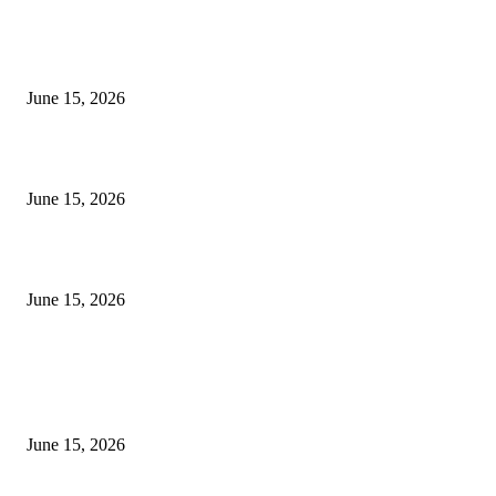
अखिल भारतीय मराठी चित्रपट महामंडळाच्या अध्यक्षपदी मेघराज राजेभोसले यांची सर्वानुमत
निवड
June 15, 2026
‘सदरा कफल्लकाचा’ गझलसंग्रहाचे प्रकाशन; ‘गझलरंग’ मुशायरा उत्साहात संपन्न
June 15, 2026
‘अक्षय कुमारच्या डोक्यात संपूर्ण चित्रपटाची स्क्रिप्ट असते’ – तुषार कपूरचा मोठा खुलास
June 15, 2026
POPULAR POSTS
अखिल भारतीय मराठी चित्रपट महामंडळाच्या अध्यक्षपदी मेघराज राजेभोसले यांची सर्वानुमत
निवड
June 15, 2026