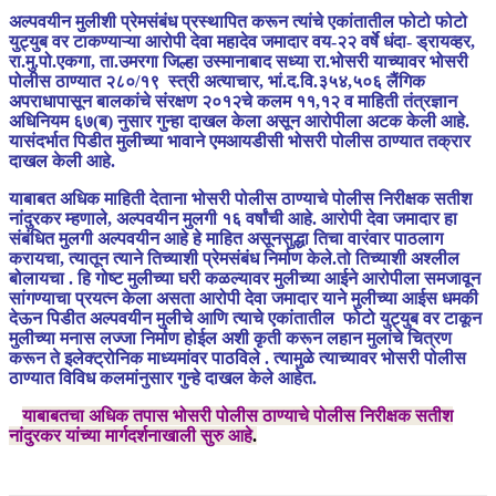
अल्पवयीन मुलीशी प्रेमसंबंध प्रस्थापित करून त्यांचे एकांतातील फोटो फोटो
युट्युब वर टाकण्याऱ्या आरोपी देवा महादेव जमादार वय-२२ वर्षे धंदा- ड्रायव्हर,
रा.मु.पो.एकगा, ता.उमरगा जिल्हा उस्मानाबाद सध्या रा.भोसरी याच्यावर भोसरी
पोलीस ठाण्यात २८०/१९ स्त्री अत्याचार, भां.द.वि.३५४,५०६ लैंगिक
अपराधापासून बालकांचे संरक्षण २०१२चे कलम ११,१२ व माहिती तंत्रज्ञान
अधिनियम ६७(ब) नुसार गुन्हा दाखल केला असून आरोपीला अटक केली आहे.
यासंदर्भात पिडीत मुलीच्या भावाने एमआयडीसी भोसरी पोलीस ठाण्यात तक्रार
दाखल केली आहे.
याबाबत अधिक माहिती देताना भोसरी पोलीस ठाण्याचे पोलीस निरीक्षक सतीश
नांदुरकर म्हणाले, अल्पवयीन मुलगी १६ वर्षांची आहे. आरोपी देवा जमादार हा
संबंधित मुलगी अल्पवयीन आहे हे माहित असूनसुद्धा तिचा वारंवार पाठलाग
करायचा, त्यातून त्याने तिच्याशी प्रेमसंबंध निर्माण केले.तो तिच्याशी अश्लील
बोलायचा . हि गोष्ट मुलीच्या घरी कळल्यावर मुलीच्या आईने आरोपीला समजावून
सांगण्याचा प्रयत्न केला असता आरोपी देवा जमादार याने मुलीच्या आईस धमकी
देऊन पिडीत अल्पवयीन मुलीचे आणि त्याचे एकांतातील फोटो युट्युब वर टाकून
मुलीच्या मनास लज्जा निर्माण होईल अशी कृती करून लहान मुलांचे चित्रण
करून ते इलेक्ट्रोनिक माध्यमांवर पाठविले . त्यामुळे त्याच्यावर भोसरी पोलीस
ठाण्यात विविध कलमांनुसार गुन्हे दाखल केले आहेत.
याबाबतचा अधिक तपास भोसरी पोलीस ठाण्याचे पोलीस निरीक्षक सतीश
नांदुरकर यांच्या मार्गदर्शनाखाली सुरु आहे
.