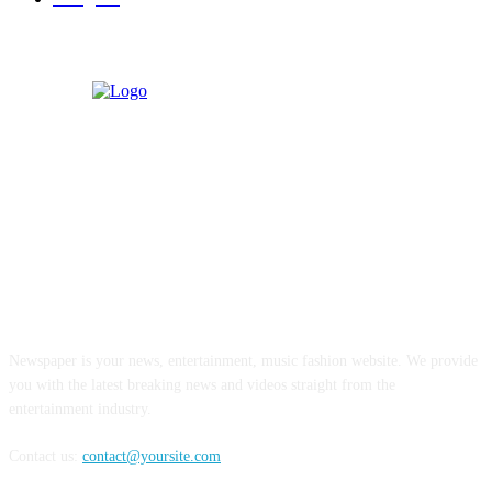
ABOUT US
Newspaper is your news, entertainment, music fashion website. We provide
you with the latest breaking news and videos straight from the
entertainment industry.
Contact us:
contact@yoursite.com