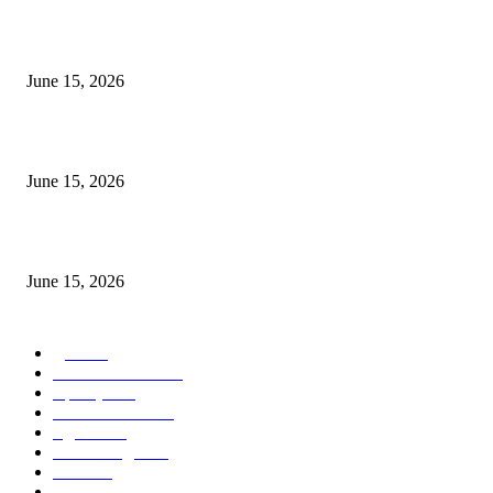
अखिल भारतीय मराठी चित्रपट महामंडळाच्या अध्यक्षपदी मेघराज राजेभोसले यांची सर्वानुमत
निवड
June 15, 2026
‘सदरा कफल्लकाचा’ गझलसंग्रहाचे प्रकाशन; ‘गझलरंग’ मुशायरा उत्साहात संपन्न
June 15, 2026
‘अक्षय कुमारच्या डोक्यात संपूर्ण चित्रपटाची स्क्रिप्ट असते’ – तुषार कपूरचा मोठा खुलास
June 15, 2026
POPULAR CATEGORY
पुणे
1822
ताज्या घडामोडी
1041
महाराष्ट्र
301
Malhar News
139
नंदुरबार
112
मराठी बॉलीवुड
109
रायगड
97
बॉलिवूड
36