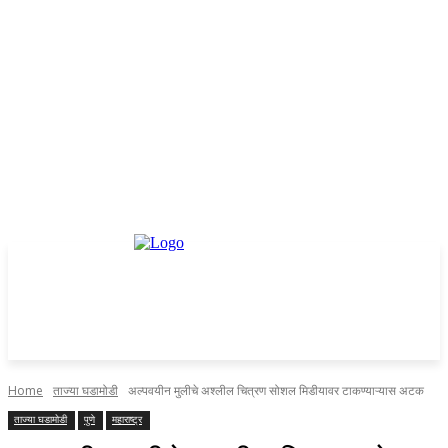
Home
ताज्या घडामोडी
अल्पवयीन मुलीचे अश्लील चित्रण सोशल मिडीयावर टाकण्याऱ्यास अटक
ताज्या घडामोडी
पुणे
महाराष्ट्र