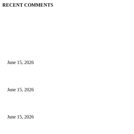
RECENT COMMENTS
EDITOR PICKS
अखिल भारतीय मराठी चित्रपट महामंडळाच्या अध्यक्षपदी मेघराज राजेभोसले यांची सर्वानुमत
निवड
June 15, 2026
‘सदरा कफल्लकाचा’ गझलसंग्रहाचे प्रकाशन; ‘गझलरंग’ मुशायरा उत्साहात संपन्न
June 15, 2026
‘अक्षय कुमारच्या डोक्यात संपूर्ण चित्रपटाची स्क्रिप्ट असते’ – तुषार कपूरचा मोठा खुलास
June 15, 2026
POPULAR POSTS