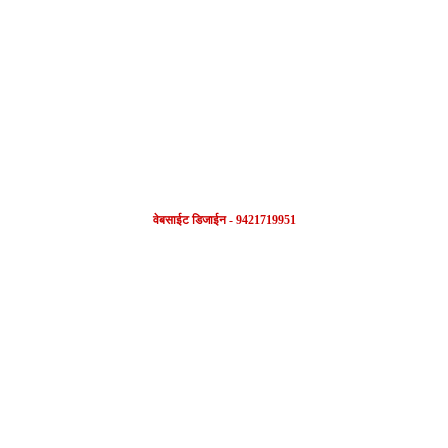
FOLLOW US
वेबसाईट डिजाईन - 9421719951