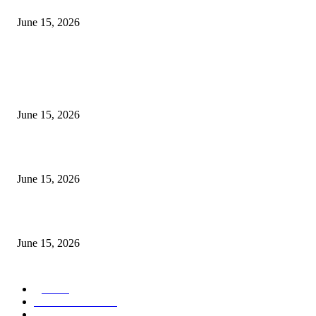
June 15, 2026
POPULAR POSTS
अखिल भारतीय मराठी चित्रपट महामंडळाच्या अध्यक्षपदी मेघराज राजेभोसले यांची सर्वानुमत
निवड
June 15, 2026
‘सदरा कफल्लकाचा’ गझलसंग्रहाचे प्रकाशन; ‘गझलरंग’ मुशायरा उत्साहात संपन्न
June 15, 2026
‘अक्षय कुमारच्या डोक्यात संपूर्ण चित्रपटाची स्क्रिप्ट असते’ – तुषार कपूरचा मोठा खुलास
June 15, 2026
POPULAR CATEGORY
पुणे
1822
ताज्या घडामोडी
1041
महाराष्ट्र
301