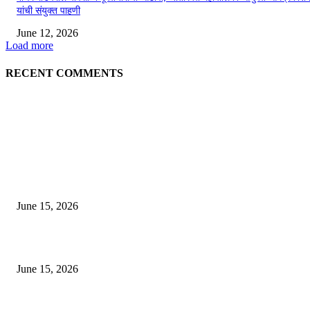
यांची संयुक्त पाहणी
June 12, 2026
Load more
RECENT COMMENTS
EDITOR PICKS
अखिल भारतीय मराठी चित्रपट महामंडळाच्या अध्यक्षपदी मेघराज राजेभोसले यांची सर्वानुमत
निवड
June 15, 2026
‘सदरा कफल्लकाचा’ गझलसंग्रहाचे प्रकाशन; ‘गझलरंग’ मुशायरा उत्साहात संपन्न
June 15, 2026
‘अक्षय कुमारच्या डोक्यात संपूर्ण चित्रपटाची स्क्रिप्ट असते’ – तुषार कपूरचा मोठा खुलास