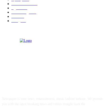
Malhar News
139
नंदुरबार
112
मराठी बॉलीवुड
109
रायगड
97
बॉलिवूड
36
ABOUT US
Newspaper is your news, entertainment, music fashion website. We provide
you with the latest breaking news and videos straight from the