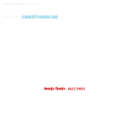
entertainment industry.
Contact us:
contact@yoursite.com
FOLLOW US
वेबसाईट डिजाईन - 9421719951