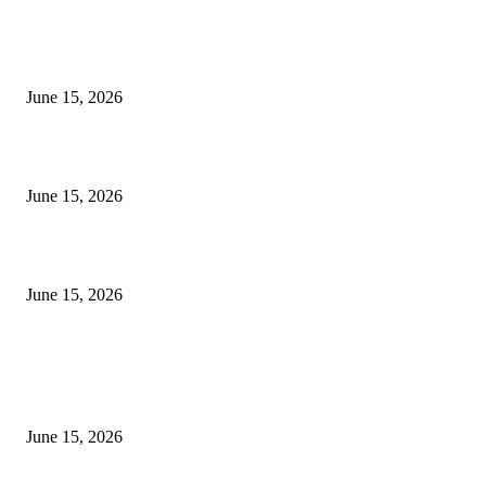
अखिल भारतीय मराठी चित्रपट महामंडळाच्या अध्यक्षपदी मेघराज राजेभोसले यांची सर्वानुमत
निवड
June 15, 2026
‘सदरा कफल्लकाचा’ गझलसंग्रहाचे प्रकाशन; ‘गझलरंग’ मुशायरा उत्साहात संपन्न
June 15, 2026
‘अक्षय कुमारच्या डोक्यात संपूर्ण चित्रपटाची स्क्रिप्ट असते’ – तुषार कपूरचा मोठा खुलास
June 15, 2026
POPULAR POSTS
अखिल भारतीय मराठी चित्रपट महामंडळाच्या अध्यक्षपदी मेघराज राजेभोसले यांची सर्वानुमत
निवड
June 15, 2026