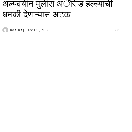
अल्पवयीन मुलीस अॅसिड हल्ल्याची
धमकी देणाऱ्यास अटक
By
suraj
April 19, 2019
921
0