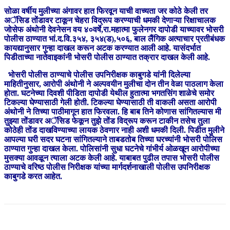
सोळा वर्षीय मुलीच्या अंगावर हात फिरवून याची वाच्यता जर कोठे केली तर
अॅसिड तोंडावर टाकून चेहरा विद्रूप करण्याची धमकी देणाऱ्या रिक्षाचालक
जोसेफ अंथोनी देवनेसन वय ४०वर्षे,रा.महात्मा फुलेनगर दापोडी याच्यावर भोसरी
पोलीस ठाण्यात भां.द.वि.३५४, ३५४(ड),५०६, बाल लैंगिक अत्याचार प्रतीबंधक
कायद्यानुसार गुन्हा दाखल करून अटक करण्यात आली आहे. यासंदर्भात
पिडीताच्या नातेवाइकांनी भोसरी पोलीस ठाण्यात तक्रार दाखल केली आहे.
भोसरी पोलीस ठाण्याचे पोलीस उपनिरीक्षक काबुगडे यांनी दिलेल्या
माहितीनुसार, आरोपी अंथोनी ने अल्पवयीन मुलीचा दोन तीन वेळा पाठलाग केला
होता. घटनेच्या दिवशी पीडिता दापोडी येथील हुतात्मा भगतसिंग शाळेचे समोर
टिकल्या घेण्यासाठी गेली होती. टिकल्या घेण्यासाठी ती वाकली असता आरोपी
अंथोनी ने तिच्या पाठीमागून हात फिरवला. हि बाब तिने कोणास सांगितल्यास मी
तुझ्या तोंडावर अॅसिड फेकून तुझे तोंड विद्रूप करून टाकीन तसेच तुला
कोठेही तोंड दाखविण्याच्या लायक ठेवणार नाही अशी धमकी दिली. पिडीत मुलीने
आपल्या घरी सदर घटना सांगितल्याने ताबडतोब तिच्या घरच्यांनी भोसरी पोलिस
ठाण्यात गुन्हा दाखल केला. पोलिसांनी सुधा घटनेचे गांभीर्य ओळखून आरोपीच्या
मुसक्या आवळून त्याला अटक केली आहे. याबाबत पुढील तपास भोसरी पोलीस
ठाण्याचे वरिष्ठ पोलीस निरीक्षक यांच्या मार्गदर्शनाखाली पोलीस उपनिरीक्षक
काबुगडे करत आहेत.