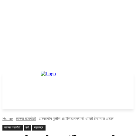
Home
ताज्या घडामोडी
अल्पवयीन मुलीस अॅसिड हल्ल्याची धमकी देणाऱ्यास अटक
ताज्या घडामोडी
पुणे
महाराष्ट्र