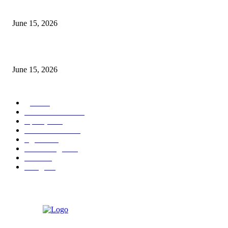
‘सदरा कफल्लकाचा’ गझलसंग्रहाचे प्रकाशन; ‘गझलरंग’ मुशायरा उत्साहात संपन्न
June 15, 2026
‘अक्षय कुमारच्या डोक्यात संपूर्ण चित्रपटाची स्क्रिप्ट असते’ – तुषार कपूरचा मोठा खुलास
June 15, 2026
POPULAR CATEGORY
पुणे
1822
ताज्या घडामोडी
1041
महाराष्ट्र
301
Malhar News
139
नंदुरबार
112
मराठी बॉलीवुड
109
रायगड
97
बॉलिवूड
36