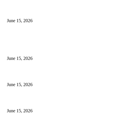
‘अक्षय कुमारच्या डोक्यात संपूर्ण चित्रपटाची स्क्रिप्ट असते’ – तुषार कपूरचा मोठा खुलास
June 15, 2026
POPULAR POSTS
अखिल भारतीय मराठी चित्रपट महामंडळाच्या अध्यक्षपदी मेघराज राजेभोसले यांची सर्वानुमत
निवड
June 15, 2026
‘सदरा कफल्लकाचा’ गझलसंग्रहाचे प्रकाशन; ‘गझलरंग’ मुशायरा उत्साहात संपन्न
June 15, 2026
‘अक्षय कुमारच्या डोक्यात संपूर्ण चित्रपटाची स्क्रिप्ट असते’ – तुषार कपूरचा मोठा खुलास
June 15, 2026
POPULAR CATEGORY