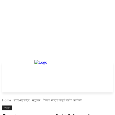
Home
उत्तर-महाराष्ट्र
नंदुरबार
दिव्यांग मतदार जागृती रॅलीचे आयोजन
नंदुरबार