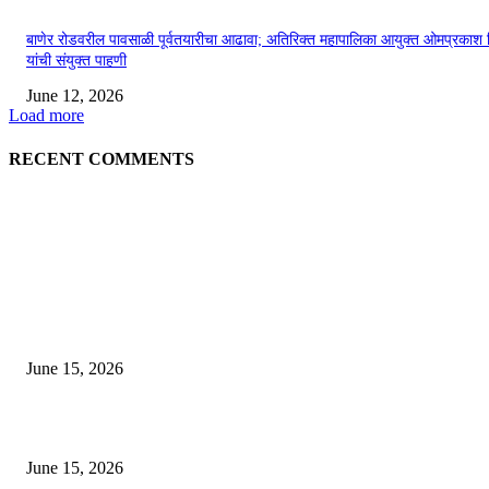
बाणेर रोडवरील पावसाळी पूर्वतयारीचा आढावा; अतिरिक्त महापालिका आयुक्त ओमप्रकाश 
यांची संयुक्त पाहणी
June 12, 2026
Load more
RECENT COMMENTS
EDITOR PICKS
अखिल भारतीय मराठी चित्रपट महामंडळाच्या अध्यक्षपदी मेघराज राजेभोसले यांची सर्वानुमत
निवड
June 15, 2026
‘सदरा कफल्लकाचा’ गझलसंग्रहाचे प्रकाशन; ‘गझलरंग’ मुशायरा उत्साहात संपन्न
June 15, 2026