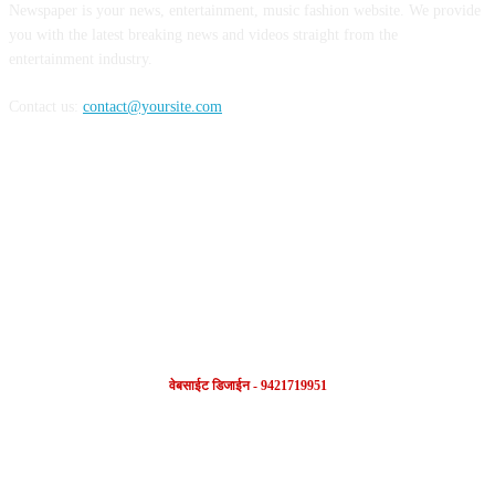
Newspaper is your news, entertainment, music fashion website. We provide
you with the latest breaking news and videos straight from the
entertainment industry.
Contact us:
contact@yoursite.com
FOLLOW US
वेबसाईट डिजाईन - 9421719951