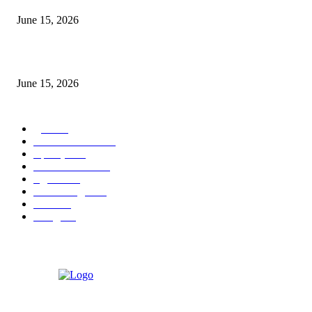
June 15, 2026
‘अक्षय कुमारच्या डोक्यात संपूर्ण चित्रपटाची स्क्रिप्ट असते’ – तुषार कपूरचा मोठा खुलास
June 15, 2026
POPULAR CATEGORY
पुणे
1822
ताज्या घडामोडी
1041
महाराष्ट्र
301
Malhar News
139
नंदुरबार
112
मराठी बॉलीवुड
109
रायगड
97
बॉलिवूड
36