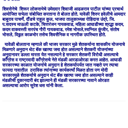
शिवसेनेचे शिरूर लोकसभेचे उमेदवार शिवाजी आढळराव पाटील यांच्या प्रचार्थ
आयोजित सभेला संबोधित करताना ते बोलत होते. यावेळी शिरुर हवेलीचे आमदार
बाबुराव पाचर्णे, दौंडचे राहुल कुल, भाजपा तालुकाध्यक्ष रोहिदास उंद्रे, जि.
प.सदस्य माऊली कटके, चित्तरंजन गायकवाड, महिला आघाडीच्या श्रद्धा कदम,
कदम वाकवस्ती सरपंच गौरी गायकवाड, रमेश भोसले,स्वप्निल कुंजीर, संतोष
भोसले, विठ्ठल काळभोर तसेच शिवसैनिक व नागरीक उपस्थित होते.
यावेळी बोलताना म्हणाले की भाजप सरकार मुळे शेतकर्याना शासकीय योजनाचे
मिळणारे अनुदान थेट बॅक खात्या जमा होत असल्याने शेतकरी योजनांच्या
अनुदानावर डल्ला मारता येत नसल्याने हे सरकार शेतकरी विरोधी असल्याचे
काँग्रेस व राष्ट्रवादी काँग्रेसचे नेते मंडळी आरडाओरडा करत आहेत. आघाडी
सरकारच्या काळात योजनांचे अनुदान हे शेतकर्यापर्यत जात नव्हते पण त्याचा
फायदा गावातील ठराविक त्यांनाच्या कार्यकर्त्यां मिळत होता पण मोदी
सरकारमुळे शेतकर्याचे अनुदान थेट बॅक खात्या जमा होत असल्याने काही
मंडळीची दुकानदारी बंद झाल्याने ही मंडळी सरकारच्या नावाने ओरडत
असल्याचा आरोप सुरेश धस यांनी केला.