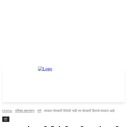
Home
पश्चिम-महाराष्ट्र
पुणे
सरकार शेतकरी विरोधी नाही तर शेतकरी हिताचे सरकार आहे
पुणे