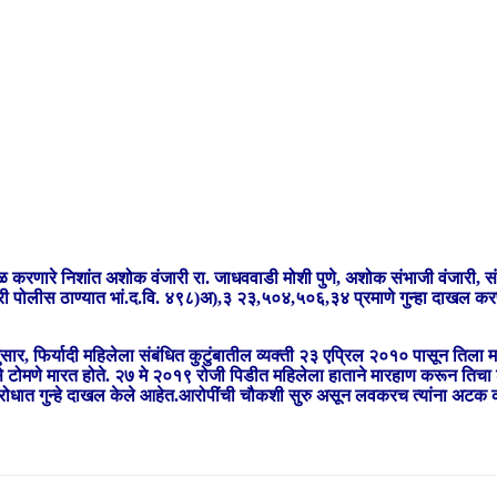
 करणारे निशांत अशोक वंजारी रा. जाधववाडी मोशी पुणे, अशोक संभाजी वंजारी, सं
ोसरी पोलीस ठाण्यात भां.द.वि. ४९८)अ),३ २३,५०४,५०६,३४ प्रमाणे गुन्हा दाख
ार, फिर्यादी महिलेला संबंधित कुटुंबातील व्यक्ती २३ एप्रिल २०१० पासून तिला म
मणे मारत होते. २७ मे २०१९ रोजी पिडीत महिलेला हाताने मारहाण करून तिचा शार
 विरोधात गुन्हे दाखल केले आहेत.आरोपींची चौकशी सुरु असून लवकरच त्यांना अटक