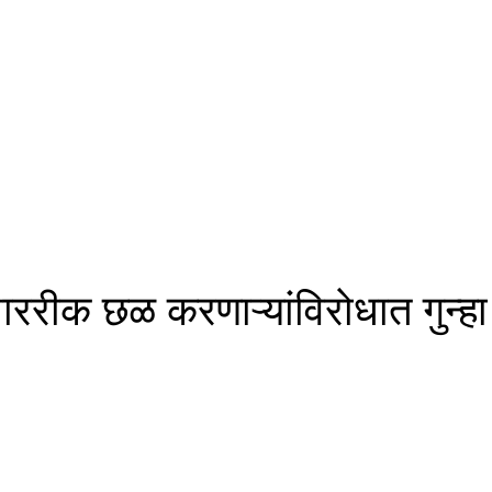
शाररीक छळ करणाऱ्यांविरोधात गुन्