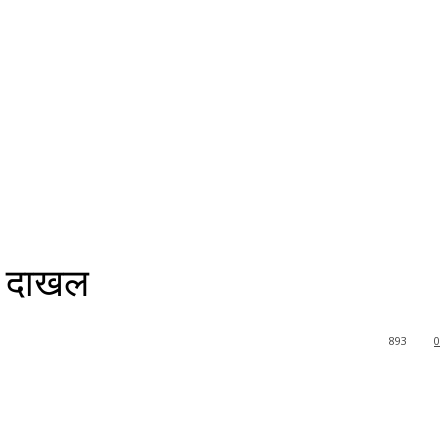
हा दाखल
893
0