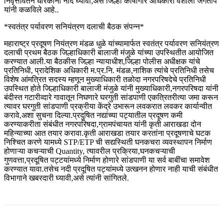
निवृत्तीवेतन धारकांनी नोंद घ्यावी,असे जिल्हा कोषागार अधिकारी वैशाली जगताप
यांनी कळविले आहे..
*स्वतंत्र पर्यावरण सनियंत्रण दलाची बैठक संपन्न*
महाराष्ट्र प्रदूषण नियंत्रण मंडळ धुळे यांच्यामार्फत स्वतंत्र पर्यावरण सनियंत्रण
दलाची प्रथम बैठक जिल्हाधिकारी बालाजी मंजुळे यांच्या उपस्थितीत आयोजित
करण्यात आली.या बैठकीस जिल्हा न्यायाधीश,जिल्हा पोलीस अधीक्षक यांचे
प्रतिनिधी, प्रादेशिक अधिकारी म.प्र.नि. मंडळ,नाशिक त्यांचे प्रतिनिधी तसेच
विशेष आंमत्रित सदस्य म्हणून मुख्याधिकारी तळोदा नगरपरिषदेचे प्रतिनिधी
उपस्थित होते जिल्हाधिकारी बालाजी मंजुळे यांनी मुख्याधिकारी,नगरपरिषदा यांनी
बंदीस्त गटारीव्दारे गावातून निघणारे घरगुती सांडपाणी एकत्रितरीत्या जमा करून
त्यावर घरगुती सांडपाणी प्रक्रीया केंद्रे उभारून लवकरात लवकर कार्यान्वीत
करावे,अशा सुचना दिल्या.प्रदुषित नद्यांच्या पट्यातील प्रदूषण कमी
करण्याकरीता संबंधीत नगरपरिषदा,ग्रामपंचायत यांनी कृती आराखडा दोन
महिन्याच्या आत तयार करावा.कृती आराखडा तयार करतांना प्रदूषणाचे घटक
निश्चित करणे यामध्ये STP/ETP ची सद्यस्थिती घनकचरा व्यवस्थापन निर्माण
होणाऱ्या कचऱ्याची Quantity, त्यावरील प्रक्रिया,घनकचऱ्याची
गुणवत्ता,प्रदूषित पट्टयांमध्ये निर्माण होणारे सांडपाणी या सर्व बाबींचा समावेश
करण्यात यावा.तसेच नदी प्रदूषित पट्यांमध्ये उत्खनन होणार नाही याची संबंधीत
विभागाने खबरदारी घ्यावी,असे त्यांनी सांगितले.