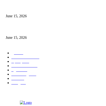
‘सदरा कफल्लकाचा’ गझलसंग्रहाचे प्रकाशन; ‘गझलरंग’ मुशायरा उत्साहात संपन्न
June 15, 2026
‘अक्षय कुमारच्या डोक्यात संपूर्ण चित्रपटाची स्क्रिप्ट असते’ – तुषार कपूरचा मोठा खुलास
June 15, 2026
POPULAR CATEGORY
पुणे
1822
ताज्या घडामोडी
1041
महाराष्ट्र
301
Malhar News
139
नंदुरबार
112
मराठी बॉलीवुड
109
रायगड
97
बॉलिवूड
36