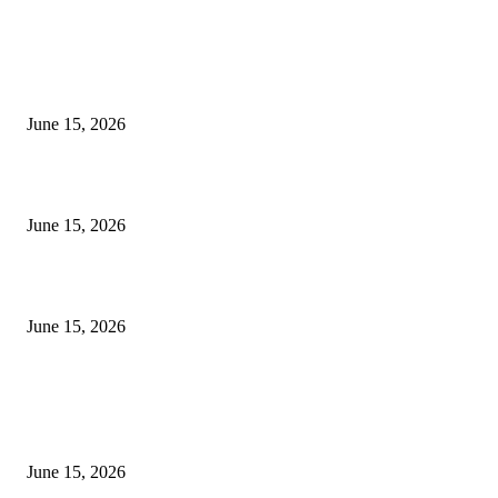
EDITOR PICKS
अखिल भारतीय मराठी चित्रपट महामंडळाच्या अध्यक्षपदी मेघराज राजेभोसले यांची सर्वानुमत
निवड
June 15, 2026
‘सदरा कफल्लकाचा’ गझलसंग्रहाचे प्रकाशन; ‘गझलरंग’ मुशायरा उत्साहात संपन्न
June 15, 2026
‘अक्षय कुमारच्या डोक्यात संपूर्ण चित्रपटाची स्क्रिप्ट असते’ – तुषार कपूरचा मोठा खुलास
June 15, 2026
POPULAR POSTS
अखिल भारतीय मराठी चित्रपट महामंडळाच्या अध्यक्षपदी मेघराज राजेभोसले यांची सर्वानुमत
निवड
June 15, 2026