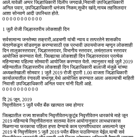
आले.यावेळी अप्पर जिल्हाधिकारी दिलीप जगदाळे,निवासी उपजिल्हाधिकारी
अनिल पवार, उपजिल्हाधिकारी धनंजय निकम,सुधीर खांदे,नायब तहसिलदार
आशा सोनवणे आदी उपस्थित होते.
0 0 0 0 0 0 0 0 0 0 0
1 जुलै रोजी जिल्हास्तरीय लोकशाही दिन
सर्वसामान्य जनतेच्या तक्रारी,अडचणी यांची न्याय व तत्परतेने शासकीय
यंत्रणेकडून सोडवणुक करण्यासाठी एक प्रभावी उपाययोजना म्हणून लोकशाही
दिन तालुकास्तरावर, जिल्हास्तरावर, विभागीय स्तरावर, लमंत्रालय स्तरावर
आयोजित करण्यात येतो. जिल्ह्याचा लोकशाही दिन जिल्हास्तरावर प्रत्येक
महिन्याच्या पहिल्या सोमवारी आयोजित करण्यात येतो. त्यानुसार माहे जुलै 2019
महिन्यातील जिल्हास्तरीय लोकशाही दिन जिल्हाधिकारी बालाजी मंजुळे यांच्या
अध्यक्षतेखाली सोमवार 1 जुलै 2019 रोजी दुपारी 1.00 वाजता जिल्हाधिकारी
कार्यालयातील रंगावली सभागृह,येथे आयोजित करण्यात आला असल्याची माहिती
निवासी उपजिल्हाधिकारी अनिल पवार यांनी दिली आहे.
0 0 0 0 0 0 0 0 0 0
दि 26 जून, 2019
निवृत्तीवेतन 5 जुलै पर्यंत बँक खात्यात जमा होणार
जिल्ह्यातील राज्य शासकीय निवृत्तीवेतन/कुटूंब निवृत्तीवेतन धारकांचे माहे जून
2019 महिन्याचे निवृत्तीवेतनात सातव्या वेतन आयोगानुसार लाभधारकास
मिळणाऱ्या फरकाचा पहिला हप्ता देण्याचे काम प्रगतीपथावर असल्याने जून
2019 चे निवृत्तीवेतन 5 जुलै 2019 पर्यंत बँकेत पाठविण्यात येईल.याची सर्व