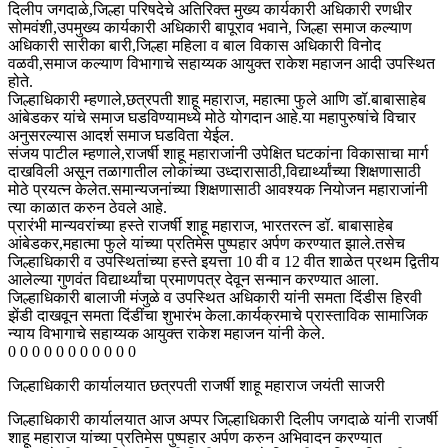
दिलीप जगदाळे,जिल्हा परिषदेचे अतिरिक्त मुख्य कार्यकारी अधिकारी रणधीर
सोमवंशी,उपमुख्य कार्यकारी अधिकारी बापूराव भवाने, जिल्हा समाज कल्याण
अधिकारी सारीका बारी,जिल्हा महिला व बाल विकास अधिकारी विनोद
वळवी,समाज कल्याण विभागाचे सहाय्यक आयुक्त राकेश महाजन आदी उपस्थित
होते.
जिल्हाधिकारी म्हणाले,छत्रपती शाहू महाराज, महात्मा फुले आणि डॉ.बाबासाहेब
आंबेडकर यांचे समाज घडविण्यामध्ये मोठे योगदान आहे.या महापुरुषांचे विचार
अनुसरल्यास आदर्श समाज घडविता येईल.
संजय पाटील म्हणाले,राजर्षी शाहू महाराजांनी उपेक्षित घटकांना विकासाचा मार्ग
दाखविली असून तळागातील लोकांच्या उध्दारासाठी,विद्यार्थ्यांच्या शिक्षणासाठी
मोठे प्रयत्न केलेत.समान्यजनांच्या शिक्षणासाठी आवश्यक नियोजन महाराजांनी
त्या काळात करुन ठेवले आहे.
प्रारंभी मान्यवरांच्या हस्ते राजर्षी शाहू महाराज, भारतरत्न डॉ. बाबासाहेब
आंबेडकर,महात्मा फुले यांच्या प्रतिमेस पुष्पहार अर्पण करण्यात झाले.तसेच
जिल्हाधिकारी व उपस्थितांच्या हस्ते इयत्ता 10 वी व 12 वीत शाळेत प्रथम द्वितीय
आलेल्या गुणवंत विद्यार्थ्यांचा प्रमाणपत्र देवून सन्मान करण्यात आला.
जिल्हाधिकारी बालाजी मंजुळे व उपस्थित अधिकारी यांनी समता दिंडीस हिरवी
झेंडी दाखवून समता दिंडींचा शुभारंभ केला.कार्यक्रमाचे प्रास्ताविक सामाजिक
न्याय विभागाचे सहाय्यक आयुक्त राकेश महाजन यांनी केले.
0 0 0 0 0 0 0 0 0 0 0
जिल्हाधिकारी कार्यालयात छत्रपती राजर्षी शाहू महाराज जयंती साजरी
जिल्हाधिकारी कार्यालयात आज अप्पर जिल्हाधिकारी दिलीप जगदाळे यांनी राजर्षी
शाहू महाराज यांच्या प्रतिमेस पुष्पहार अर्पण करुन अभिवादन करण्यात