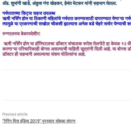
अ‍ॅड. शुभांगी खाडे, अंकुश गंगा खेडकर, हेमंत मेटकर यांनी सहभाग घेतला.
गर्भपाताच्या किट्स सहज उपलब्ध
ऋषी नर्सिंग होम या ठिकाणी महिलांचे गर्भपात करण्यासाठी वापरण्यात येणाºया गर्
त्यामुळे या प्रकरणाची सखोल चौकशी झाल्यास अनेक बडे चेहरे समोर येण्याची श
रुग्णालयच बेकायदेशीर!
ऋषी नर्सिंग होम या हॉस्पिटलचा डॉक्टर संचालक रूपेश तेलगोटे हा केवळ १२ वी 
करणाºया परिचारिकाही बोगस असल्याची माहिती सूत्रांनी दिली आहे. या बोगस डॉक
डॉक्टर ही सहभागी असल्याचा संशय पोलिसांना आहे.
Share
Previous article
“रेनिंग मिस इंडिया 2019” पुरस्कार सोहळा संपन्न