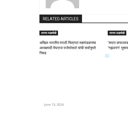
RELATED ARTICLES
ताज्या घडामोडी
ताज्या घडामोडी
अखिल भारतीय मराठी चित्रपट महामंडळाच्या
‘सदरा कफल्लका
अध्यक्षपदी मेघराज राजेभोसले यांची सर्वानुमते
‘गझलरंग’ मुशाय
निवड
EDITOR PICKS
अखिल भारतीय मराठी चित्रपट महामंडळाच्या अध्यक्षपदी मेघरा
राजेभोसले यांची सर्वानुमते निवड
June 15, 2026
‘सदरा कफल्लकाचा’ गझलसंग्रहाचे प्रकाशन; ‘गझलरंग’ मुशाय
उत्साहात संपन्न