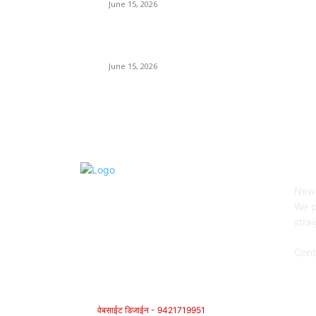
June 15, 2026
‘अक्षय कुमारच्या डोक्यात संपूर्ण चित्रपटाची स्क्रिप्ट असते’ –
तुषार कपूरचा मोठा खुलासा
June 15, 2026
AB
News
We p
stra
Cont
वेबसाईट डिजाईन - 9421719951