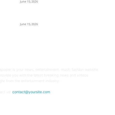
नंद
June 15, 2026
मर
‘अक्षय कुमारच्या डोक्यात संपूर्ण चित्रपटाची स्क्रिप्ट असते’ –
रा
तुषार कपूरचा मोठा खुलासा
बॉ
June 15, 2026
OUT US
F
paper is your news, entertainment, music fashion website.
rovide you with the latest breaking news and videos
ight from the entertainment industry.
act us:
contact@yoursite.com