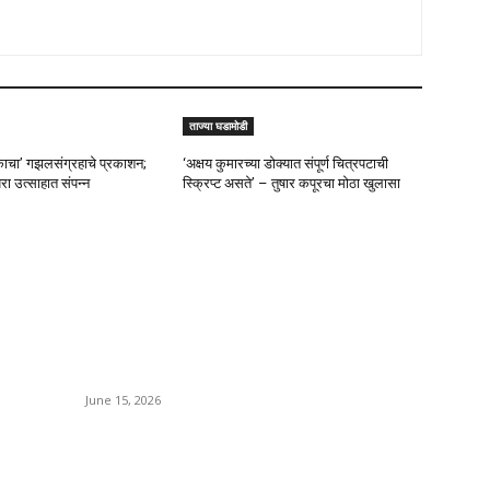
ताज्या घडामोडी
चा’ गझलसंग्रहाचे प्रकाशन;
‘अक्षय कुमारच्या डोक्यात संपूर्ण चित्रपटाची
रा उत्साहात संपन्न
स्क्रिप्ट असते’ – तुषार कपूरचा मोठा खुलासा
POPULAR POSTS
P
ज
अखिल भारतीय मराठी चित्रपट महामंडळाच्या अध्यक्षपदी मेघराज
पुण
राजेभोसले यांची सर्वानुमते निवड
ता
June 15, 2026
महा
रा
‘सदरा कफल्लकाचा’ गझलसंग्रहाचे प्रकाशन; ‘गझलरंग’ मुशायरा
M
उत्साहात संपन्न