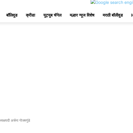
बॉलिवूड
क्रीडा
युट्युब चॅनेल
मल्हार न्यूज विशेष
मराठी बॉलीवुड
यक्षपदी अर्चना गोजमगुंडे