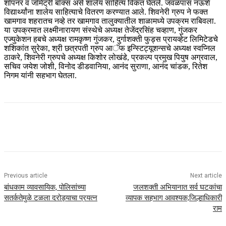
शॉपनर व जॉमेट्री बॉक्स असे शालेय साहित्य विकत घेतले. जवळपास नऊशे
विद्यार्थ्यांना शालेय साहित्याचे वितरण करण्यात आले. शिवनेरी ग्रुप ने फक्त
खामगाव शहरातच नव्हे तर खामगाव तालुक्यातील शाळामध्ये उपक्रम राबिवला.
या उपक्रमात लक्ष्मीनारायण संस्थेचे अध्यक्ष तेजेंद्रसिंह चव्हाण, गुंजकर
एज्युकेशन हबचे अध्यक्ष रामकृष्ण गुंजकर, दुर्गाशक्ती फुड्स प्रायव्हेट लिमिटेडचे
शशिकांत सुरेका, श्री छत्रपती ग्रुप आॅफ इन्स्टिट्यूशन्सचे अध्यक्ष स्वप्निल
ठाकरे, शिवनेरी ग्रुपचे अध्यक्ष किशोर लोखंडे, प्रकल्प प्रमुख पियुष अग्रवाल,
सचिव जयेश जोशी, विनोद डीडवानिया, आनंद सुराणा, आनंद चांडक, रितेश
निगम यांनी सहभाग घेतला.
Previous article
Next article
बांधकाम व्यावसायिक, पोलिसांच्या
जलशक्ती अभियानात सर्व घटकांचा
सतर्कतेमुळे टळला दरोड्याचा प्रयत्न
व्यापक सहभाग आवश्यक;जिल्हाधिकारी
राम