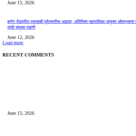
June 15, 2026
बाणेर रोडवरील पावसाळी पूर्वतयारीचा आढावा; अतिरिक्त महापालिका आयुक्त ओमप्रकाश 
यांची संयुक्त पाहणी
June 12, 2026
Load more
RECENT COMMENTS
EDITOR PICKS
अखिल भारतीय मराठी चित्रपट महामंडळाच्या अध्यक्षपदी मेघराज राजेभोसले यांची सर्वानुमत
निवड
June 15, 2026
‘सदरा कफल्लकाचा’ गझलसंग्रहाचे प्रकाशन; ‘गझलरंग’ मुशायरा उत्साहात संपन्न