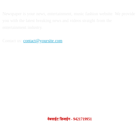
Newspaper is your news, entertainment, music fashion website. We provide
you with the latest breaking news and videos straight from the
entertainment industry.
Contact us:
contact@yoursite.com
FOLLOW US
वेबसाईट डिजाईन - 9421719951