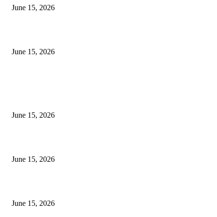
June 15, 2026
‘अक्षय कुमारच्या डोक्यात संपूर्ण चित्रपटाची स्क्रिप्ट असते’ – तुषार कपूरचा मोठा खुलास
June 15, 2026
POPULAR POSTS
अखिल भारतीय मराठी चित्रपट महामंडळाच्या अध्यक्षपदी मेघराज राजेभोसले यांची सर्वानुमत
निवड
June 15, 2026
‘सदरा कफल्लकाचा’ गझलसंग्रहाचे प्रकाशन; ‘गझलरंग’ मुशायरा उत्साहात संपन्न
June 15, 2026
‘अक्षय कुमारच्या डोक्यात संपूर्ण चित्रपटाची स्क्रिप्ट असते’ – तुषार कपूरचा मोठा खुलास
June 15, 2026
POPULAR CATEGORY