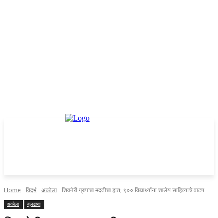
Home
विदर्भ
अकोला
शिवनेरी ग्रुप’चा मदतीचा हात; ९०० विद्यार्थ्यांना शालेय साहित्याचे वाटप
अकोला
बुलढाणा