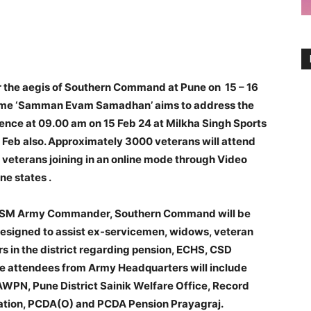
r the aegis of Southern Command at Pune on 15 – 16
theme ‘Samman Evam Samadhan’ aims to address the
nce at 09.00 am on 15 Feb 24 at Milkha Singh Sports
Feb also. Approximately 3000 veterans will attend
0 veterans joining in an online mode through Video
ne states .
VSM Army Commander, Southern Command will be
is designed to assist ex-servicemen, widows, veteran
s in the district regarding pension, ECHS, CSD
le attendees from Army Headquarters will include
PN, Pune District Sainik Welfare Office, Record
ation, PCDA(O) and PCDA Pension Prayagraj.