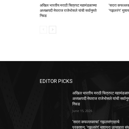
अखिल भारतीय मराठी चित्रपट महामंडळाच्या
‘सदरा कफल्लका
अध्यक्षपदी मेघराज राजेभोसले यांची सर्वानुमते
‘गझलरंग’ मुशाय
निवड
EDITOR PICKS
अखिल भारतीय मराठी चित्रपट महामंडळाच
अध्यक्षपदी मेघराज राजेभोसले यांची सर्वानु
निवड
June 15, 2026
‘सदरा कफल्लकाचा’ गझलसंग्रहाचे
प्रकाशन; ‘गझलरंग’ मुशायरा उत्साहात संप