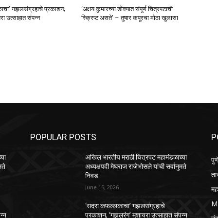
चा’ गझलसंग्रहाचे प्रकाशन;
‘अक्षय कुमारच्या डोक्यात संपूर्ण चित्रपटाची
रा उत्साहात संपन्न
स्क्रिप्ट असते’ – तुषार कपूरचा मोठा खुलासा
POPULAR POSTS
P
्या
अखिल भारतीय मराठी चित्रपट महामंडळाच्या
पुण
मते
अध्यक्षपदी मेघराज राजेभोसले यांची सर्वानुमते
ता
निवड
June 15, 2026
महा
M
‘सदरा कफल्लकाचा’ गझलसंग्रहाचे
न्न
प्रकाशन; ‘गझलरंग’ मुशायरा उत्साहात संपन्न