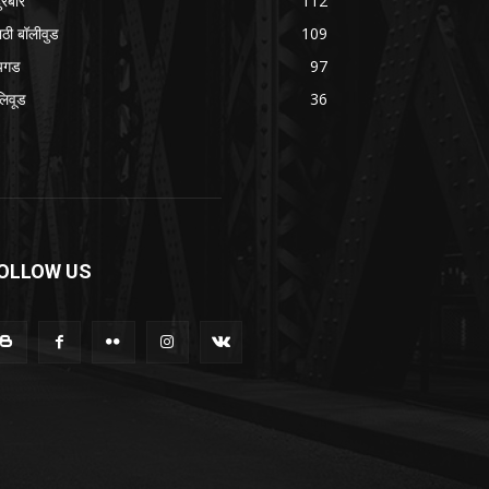
ुरबार
112
ाठी बॉलीवुड
109
यगड
97
लिवूड
36
OLLOW US