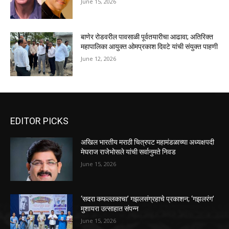
June 15, 2026
बाणेर रोडवरील पावसाळी पूर्वतयारीचा आढावा; अतिरिक्त
महापालिका आयुक्त ओमप्रकाश दिवटे यांची संयुक्त पाहणी
June 12, 2026
EDITOR PICKS
अखिल भारतीय मराठी चित्रपट महामंडळाच्या अध्यक्षपदी
मेघराज राजेभोसले यांची सर्वानुमते निवड
June 15, 2026
‘सदरा कफल्लकाचा’ गझलसंग्रहाचे प्रकाशन; ‘गझलरंग’
मुशायरा उत्साहात संपन्न
June 15, 2026