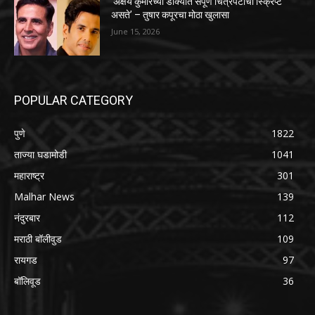
‘अक्षय कुमारच्या डोक्यात संपूर्ण चित्रपटाची स्क्रिप्ट
असते’ – तुषार कपूरचा मोठा खुलासा
June 15, 2026
POPULAR CATEGORY
पुणे
1822
ताज्या घडामोडी
1041
महाराष्ट्र
301
Malhar News
139
नंदुरबार
112
मराठी बॉलीवुड
109
रायगड
97
बॉलिवूड
36