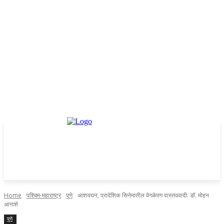
Home
पश्चिम-महाराष्ट्र
पुणे
आशयघन, प्रादेशिक सिनेमातील वेगळेपण वास्तववादी: डॉ. मोहन
आगाशे
पुणे