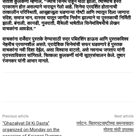
सतीश कुलकर्णी म्हणाले, “ज्यांचे सिनेमे पाहून मोठा झालो, त्यांच्याच हस्ते
प्रकाशन होत असल्याने भारावून गेलो आहे. सिनेमा प्रदर्शित होतानाची
तत्कालीन परिस्थिती, आजूबाजूला घडणाऱ्या गोष्टी आणि त्यातून दिला जाणारा
संदेश, समाज भान, वास्तव यातून जाणीव निर्माण झाल्याने या पुस्तकाची निर्मिती
झाली. बंगाली, कानडी, गुजराती, मैथिली भाषेतील सिनेमांविषयीचे लेखन
वाचकांना आवडेल.”
वाचकांना दर्जेदार पुस्तके देण्यासाठी रुद्र पब्लिशिंग हाऊस आणि पुस्तकविश्व
नेहमीच प्रयत्नशील असते. प्रादेशिक सिनेमांची सफर घडवणारे हे पुस्तक
वाचकांना नवी दिशा देईल, असा विश्वास वाटतो, असे नवनाथ जगताप यांनी
प्रास्ताविकात सांगितले. चित्कला कुलकर्णी यांनी सूत्रसंचालन केले. तुषार
रंजनकर यांनी आभार मानले.
Previous article
Next article
“Ghazaliyat Dil Ki Dasta”
पर्यटन, चित्रपटसृष्टीच्या समन्वयातून
organized on Monday on the
मोठ्या संधी उपलब्ध