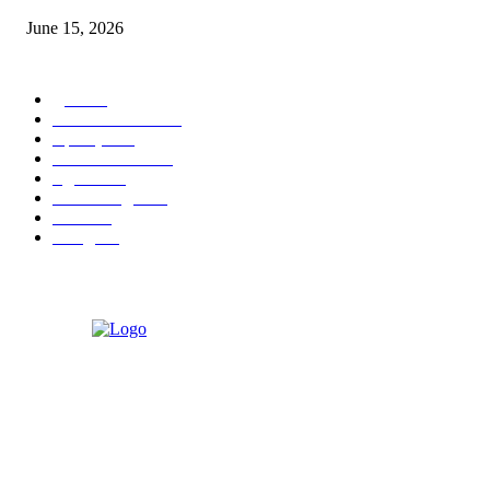
June 15, 2026
POPULAR CATEGORY
पुणे
1822
ताज्या घडामोडी
1041
महाराष्ट्र
301
Malhar News
139
नंदुरबार
112
मराठी बॉलीवुड
109
रायगड
97
बॉलिवूड
36