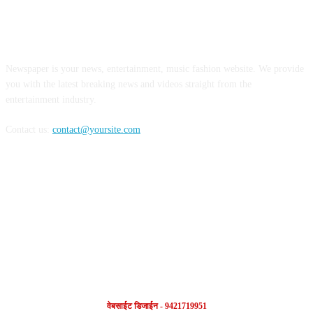
ABOUT US
Newspaper is your news, entertainment, music fashion website. We provide
you with the latest breaking news and videos straight from the
entertainment industry.
Contact us:
contact@yoursite.com
FOLLOW US
वेबसाईट डिजाईन - 9421719951