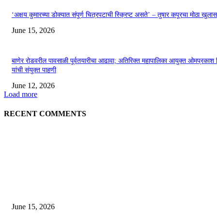
‘अक्षय कुमारच्या डोक्यात संपूर्ण चित्रपटाची स्क्रिप्ट असते’ – तुषार कपूरचा मोठा खुलास
June 15, 2026
बाणेर रोडवरील पावसाळी पूर्वतयारीचा आढावा; अतिरिक्त महापालिका आयुक्त ओमप्रकाश 
यांची संयुक्त पाहणी
June 12, 2026
Load more
RECENT COMMENTS
EDITOR PICKS
अखिल भारतीय मराठी चित्रपट महामंडळाच्या अध्यक्षपदी मेघराज राजेभोसले यांची सर्वानुमत
निवड
June 15, 2026