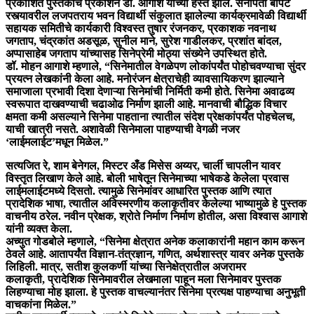
प्रकाशित पुस्तकाचे प्रकाशन डॉ. आगाशे यांच्या हस्ते झाले. सेनापती बापट
रस्त्यावरील लजपतराय भवन विद्यार्थी संकुलात झालेल्या कार्यक्रमावेळी विद्यार्थी
सहायक समितीचे कार्यकारी विश्वस्त तुषार रंजनकर, प्रकाशक नवनाथ
जगताप, चंद्रकांत अडसूळ, सुनील माने, सुरेश गाडीलकर, प्रशांत बांदल,
अप्पासाहेब जगताप यांच्यासह सिनेप्रेमी मोठ्या संख्येने उपस्थित होते.
डॉ. मोहन आगाशे म्हणाले, “सिनेमातील वेगळेपण लोकांपर्यंत पोहोचवण्याचा सुंदर
प्रयत्न लेखकांनी केला आहे. मनोरंजन क्षेत्राचेही व्यावसायिकरण झाल्याने
समाजाला प्रभावी दिशा देणाऱ्या सिनेमांची निर्मिती कमी होते. सिनेमा अवाढव्य
स्वरूपात दाखवण्याची चढाओढ निर्माण झाली आहे. मानवाची बौद्धिक विचार
क्षमता कमी असल्याने सिनेमा पाहताना त्यातील संदेश प्रेक्षकांपर्यंत पोहचेलच,
याची खात्री नसते. अशावेळी सिनेमाला पाहण्याची वेगळी नजर
‘लाईमलाईट’मधून मिळेल.”
सत्यजित रे, शाम बेनेगल, मिस्टर अँड मिसेस अय्यर, चार्ली चापलीन यावर
विस्तृत लिखाण केले आहे. बोली भाषेतून सिनेमाच्या भाषेकडे केलेला प्रवास
लाईमलाईटमध्ये दिसतो. त्यामुळे सिनेमांवर आधारित पुस्तक आणि त्यात
प्रादेशिक भाषा, त्यातील अविस्मरणीय कलाकृतीवर केलेल्या भाष्यामुळे हे पुस्तक
वाचनीय ठरेल. नवीन प्रेक्षक, श्रोते निर्माण निर्माण होतील, असा विश्वास आगाशे
यांनी व्यक्त केला.
अच्युत गोडबोले म्हणाले, “सिनेमा क्षेत्रात अनेक कलाकारांनी महान काम करून
ठेवले आहे. आतापर्यंत विज्ञान-तंत्रज्ञान, गणित, अर्थशास्त्र यावर अनेक पुस्तके
लिहिली. मात्र, सतीश कुलकर्णी यांच्या सिनेक्षेत्रातील अजरामर
कलाकृती, प्रादेशिक सिनेमावरील लेखमाला पाहून मला सिनेमावर पुस्तक
लिहण्याचा मोह झाला. हे पुस्तक वाचल्यानंतर सिनेमा प्रत्यक्ष पाहण्याचा अनुभूती
वाचकांना मिळेल.”