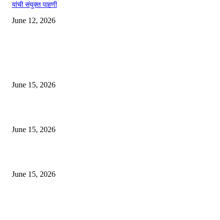
यांची संयुक्त पाहणी
June 12, 2026
EDITOR PICKS
अखिल भारतीय मराठी चित्रपट महामंडळाच्या अध्यक्षपदी मेघराज राजेभोसले यांची सर्वानुमत
निवड
June 15, 2026
‘सदरा कफल्लकाचा’ गझलसंग्रहाचे प्रकाशन; ‘गझलरंग’ मुशायरा उत्साहात संपन्न
June 15, 2026
‘अक्षय कुमारच्या डोक्यात संपूर्ण चित्रपटाची स्क्रिप्ट असते’ – तुषार कपूरचा मोठा खुलास
June 15, 2026
POPULAR POSTS
अखिल भारतीय मराठी चित्रपट महामंडळाच्या अध्यक्षपदी मेघराज राजेभोसले यांची सर्वानुमत