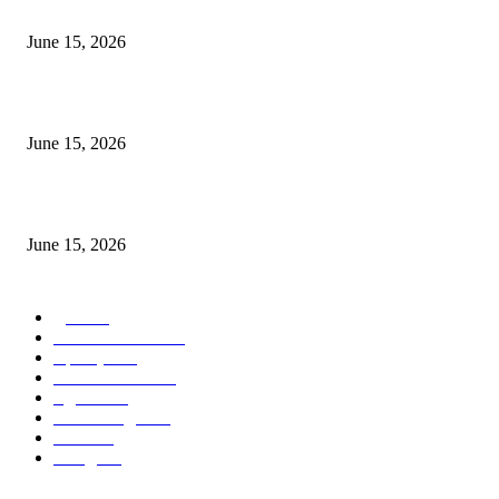
निवड
June 15, 2026
‘सदरा कफल्लकाचा’ गझलसंग्रहाचे प्रकाशन; ‘गझलरंग’ मुशायरा उत्साहात संपन्न
June 15, 2026
‘अक्षय कुमारच्या डोक्यात संपूर्ण चित्रपटाची स्क्रिप्ट असते’ – तुषार कपूरचा मोठा खुलास
June 15, 2026
POPULAR CATEGORY
पुणे
1822
ताज्या घडामोडी
1041
महाराष्ट्र
301
Malhar News
139
नंदुरबार
112
मराठी बॉलीवुड
109
रायगड
97
बॉलिवूड
36