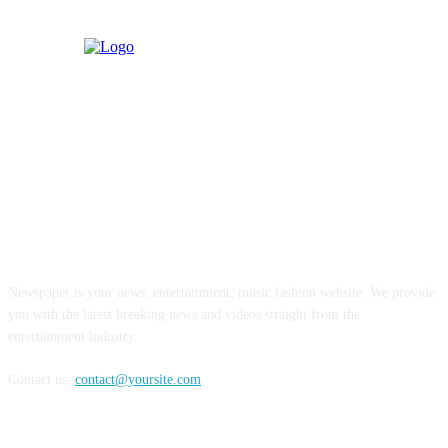
ABOUT US
Newspaper is your news, entertainment, music fashion website. We provide
you with the latest breaking news and videos straight from the
entertainment industry.
Contact us:
contact@yoursite.com