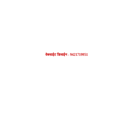
FOLLOW US
वेबसाईट डिजाईन - 9421719951