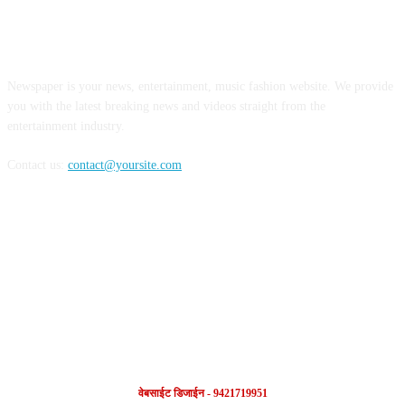
ABOUT US
Newspaper is your news, entertainment, music fashion website. We provide
you with the latest breaking news and videos straight from the
entertainment industry.
Contact us:
contact@yoursite.com
FOLLOW US
वेबसाईट डिजाईन - 9421719951