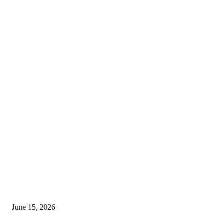
EDITOR PICKS
अखिल भारतीय मराठी चित्रपट महामंडळाच्या अध्यक्षपदी मेघराज राजेभोसले यांची सर्वानुमत
निवड
June 15, 2026