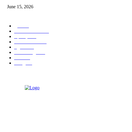
June 15, 2026
POPULAR CATEGORY
पुणे
1822
ताज्या घडामोडी
1041
महाराष्ट्र
301
Malhar News
139
नंदुरबार
112
मराठी बॉलीवुड
109
रायगड
97
बॉलिवूड
36