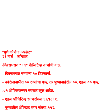
*पुणे कोरोना अपडेट*
२६ मार्च – शनिवार
-दिवसभरात *११* पॅाजिटिव्ह रुग्णांची वाढ.
– दिवसभरात रुग्णांना १० डिस्चार्ज.
– कोरोनाबाधीत ०० रुग्णांचा मृत्यू. तर पुण्याबाहेरील ००. एकूण ०० मृत्यू.
-०१ ॲाक्सिजनवर उपचार सुरू आहेत.
– एकूण पॉजिटिव्ह रूग्णसंख्या ६६१८१९.
– पुण्यातील ॲक्टिव्ह रुग्ण संख्या-११२.