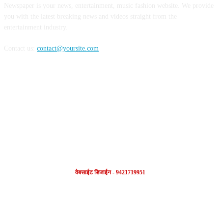
Newspaper is your news, entertainment, music fashion website. We provide
you with the latest breaking news and videos straight from the
entertainment industry.
Contact us:
contact@yoursite.com
FOLLOW US
वेबसाईट डिजाईन - 9421719951