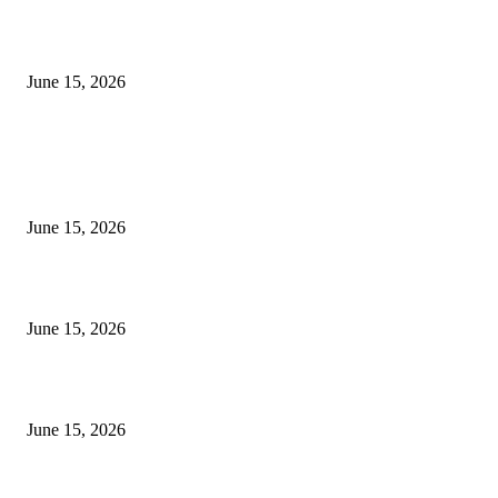
‘अक्षय कुमारच्या डोक्यात संपूर्ण चित्रपटाची स्क्रिप्ट असते’ – तुषार कपूरचा मोठा खुलास
June 15, 2026
POPULAR POSTS
अखिल भारतीय मराठी चित्रपट महामंडळाच्या अध्यक्षपदी मेघराज राजेभोसले यांची सर्वानुमत
निवड
June 15, 2026
‘सदरा कफल्लकाचा’ गझलसंग्रहाचे प्रकाशन; ‘गझलरंग’ मुशायरा उत्साहात संपन्न
June 15, 2026
‘अक्षय कुमारच्या डोक्यात संपूर्ण चित्रपटाची स्क्रिप्ट असते’ – तुषार कपूरचा मोठा खुलास
June 15, 2026
POPULAR CATEGORY