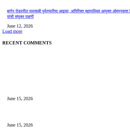
बाणेर रोडवरील पावसाळी पूर्वतयारीचा आढावा; अतिरिक्त महापालिका आयुक्त ओमप्रकाश 
यांची संयुक्त पाहणी
June 12, 2026
Load more
RECENT COMMENTS
EDITOR PICKS
अखिल भारतीय मराठी चित्रपट महामंडळाच्या अध्यक्षपदी मेघराज राजेभोसले यांची सर्वानुमत
निवड
June 15, 2026
‘सदरा कफल्लकाचा’ गझलसंग्रहाचे प्रकाशन; ‘गझलरंग’ मुशायरा उत्साहात संपन्न
June 15, 2026