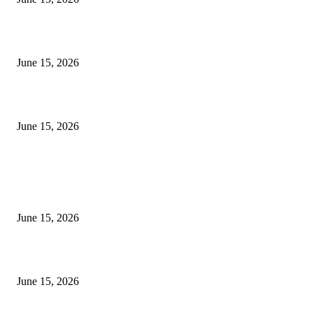
‘सदरा कफल्लकाचा’ गझलसंग्रहाचे प्रकाशन; ‘गझलरंग’ मुशायरा उत्साहात संपन्न
June 15, 2026
‘अक्षय कुमारच्या डोक्यात संपूर्ण चित्रपटाची स्क्रिप्ट असते’ – तुषार कपूरचा मोठा खुलास
June 15, 2026
POPULAR POSTS
अखिल भारतीय मराठी चित्रपट महामंडळाच्या अध्यक्षपदी मेघराज राजेभोसले यांची सर्वानुमत
निवड
June 15, 2026
‘सदरा कफल्लकाचा’ गझलसंग्रहाचे प्रकाशन; ‘गझलरंग’ मुशायरा उत्साहात संपन्न
June 15, 2026