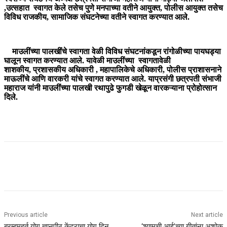
,उत्सहात स्वागत केले तसेच पुणे मनपाच्या वतीने आयुक्त, पोलीस आयुक्त तसेच
विविध राजकीय, सामाजिक संघटनेच्या वतीने स्वागत करण्यात आले.
माउलींच्या पालखींचे स्वागता वेळी विविध संघटनांकडून रांगोळीच्या पायघड्या
घालून स्वागत करण्यात आले. यावेळी माउलींच्या स्वागतावेळी
शाशकीय, प्रशासकीय अधिकारी , महापालिकेचे अधिकारी, पोलीस प्राशासनाने
माऊलींचे आणि वारकरी यांचे स्वागत करण्यात आले. याप्रसंगी छत्रपती संभाजी
महाराज यांनी माउलींच्या पालखी रथापुढे फुगडी खेळून वारकऱ्याना प्रोहोत्सान
दिले.
Previous article
Next article
ब्रम्हमुहूर्त योग ज्ञानपीठ केंद्राचा योग दिन
‘श्यामची आई’च्या गीतांना अशोक