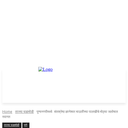
Home
ताज्या घडामोडी
पुण्यनगरीमध्ये संतश्रेष्ठ ज्ञानेश्वर माउलींच्या पालखीचे मोठ्या जलोषात
स्वागत
ताज्या घडामोडी
पुणे