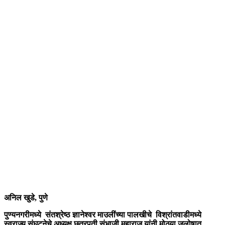
अनिल खुडे, पुणे
पुण्यनगरीमध्ये संतश्रेष्ठ ज्ञानेश्वर माउलींच्या पालखीचे विश्रांतवाडीमध्ये
स्वराज्य संघटनेचे अध्यक्ष छत्रपती संभाजी महाराज यांनी मोठ्या जलोषात