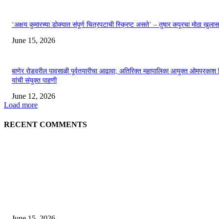
‘अक्षय कुमारच्या डोक्यात संपूर्ण चित्रपटाची स्क्रिप्ट असते’ – तुषार कपूरचा मोठा खुलास
June 15, 2026
बाणेर रोडवरील पावसाळी पूर्वतयारीचा आढावा; अतिरिक्त महापालिका आयुक्त ओमप्रकाश 
यांची संयुक्त पाहणी
June 12, 2026
Load more
RECENT COMMENTS
EDITOR PICKS
अखिल भारतीय मराठी चित्रपट महामंडळाच्या अध्यक्षपदी मेघराज राजेभोसले यांची सर्वानुमत
निवड
June 15, 2026