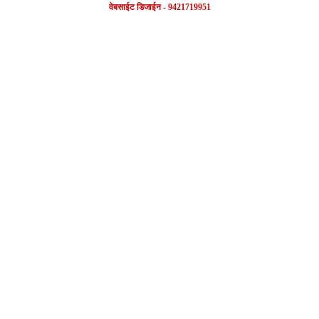
वेबसाईट डिजाईन - 9421719951