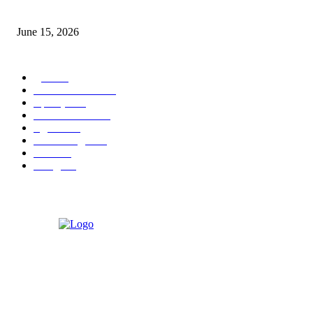
‘अक्षय कुमारच्या डोक्यात संपूर्ण चित्रपटाची स्क्रिप्ट असते’ – तुषार कपूरचा मोठा खुलास
June 15, 2026
POPULAR CATEGORY
पुणे
1822
ताज्या घडामोडी
1041
महाराष्ट्र
301
Malhar News
139
नंदुरबार
112
मराठी बॉलीवुड
109
रायगड
97
बॉलिवूड
36