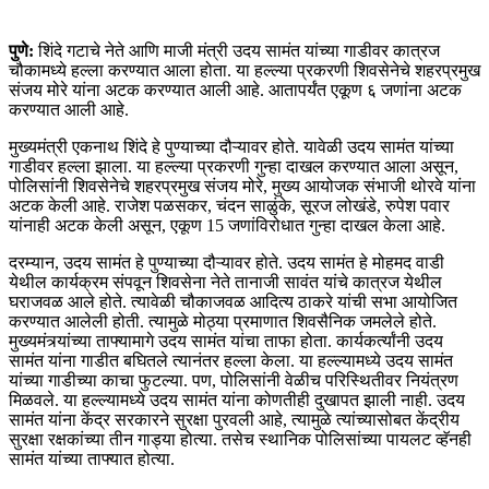
पुणे:
शिंदे गटाचे नेते आणि माजी मंत्री उदय सामंत यांच्या गाडीवर कात्रज
चौकामध्ये हल्ला करण्यात आला होता. या हल्ल्या प्रकरणी शिवसेनेचे शहरप्रमुख
संजय मोरे यांना अटक करण्यात आली आहे. आतापर्यंत एकूण ६ जणांना अटक
करण्यात आली आहे.
मुख्यमंत्री एकनाथ शिंदे हे पुण्याच्या दौऱ्यावर होते. यावेळी उदय सामंत यांच्या
गाडीवर हल्ला झाला. या हल्ल्या प्रकरणी गुन्हा दाखल करण्यात आला असून,
पोलिसांनी शिवसेनेचे शहरप्रमुख संजय मोरे, मुख्य आयोजक संभाजी थोरवे यांना
अटक केली आहे. राजेश पळसकर, चंदन साळुंके, सूरज लोखंडे, रुपेश पवार
यांनाही अटक केली असून, एकूण 15 जणांविरोधात गुन्हा दाखल केला आहे.
दरम्यान, उदय सामंत हे पुण्याच्या दौऱ्यावर होते. उदय सामंत हे मोहमद वाडी
येथील कार्यक्रम संपवून शिवसेना नेते तानाजी सावंत यांचे कात्रज येथील
घराजवळ आले होते. त्यावेळी चौकाजवळ आदित्य ठाकरे यांची सभा आयोजित
करण्यात आलेली होती. त्यामुळे मोठ्या प्रमाणात शिवसैनिक जमलेले होते.
मुख्यमंत्र्यांच्या ताफ्यामागे उदय सामंत यांचा ताफा होता. कार्यकर्त्यांनी उदय
सामंत यांना गाडीत बघितले त्यानंतर हल्ला केला. या हल्ल्यामध्ये उदय सामंत
यांच्या गाडीच्या काचा फुटल्या. पण, पोलिसांनी वेळीच परिस्थितीवर नियंत्रण
मिळवले. या हल्ल्यामध्ये उदय सामंत यांना कोणतीही दुखापत झाली नाही. उदय
सामंत यांना केंद्र सरकारने सुरक्षा पुरवली आहे, त्यामुळे त्यांच्यासोबत केंद्रीय
सुरक्षा रक्षकांच्या तीन गाड्या होत्या. तसेच स्थानिक पोलिसांच्या पायलट व्हॅनही
सामंत यांच्या ताफ्यात होत्या.