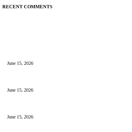
RECENT COMMENTS
EDITOR PICKS
अखिल भारतीय मराठी चित्रपट महामंडळाच्या अध्यक्षपदी मेघराज राजेभोसले यांची सर्वानुमत
निवड
June 15, 2026
‘सदरा कफल्लकाचा’ गझलसंग्रहाचे प्रकाशन; ‘गझलरंग’ मुशायरा उत्साहात संपन्न
June 15, 2026
‘अक्षय कुमारच्या डोक्यात संपूर्ण चित्रपटाची स्क्रिप्ट असते’ – तुषार कपूरचा मोठा खुलास
June 15, 2026
POPULAR POSTS