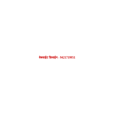
FOLLOW US
वेबसाईट डिजाईन - 9421719951