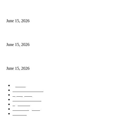
अखिल भारतीय मराठी चित्रपट महामंडळाच्या अध्यक्षपदी मेघराज राजेभोसले यांची सर्वानुमत
निवड
June 15, 2026
‘सदरा कफल्लकाचा’ गझलसंग्रहाचे प्रकाशन; ‘गझलरंग’ मुशायरा उत्साहात संपन्न
June 15, 2026
‘अक्षय कुमारच्या डोक्यात संपूर्ण चित्रपटाची स्क्रिप्ट असते’ – तुषार कपूरचा मोठा खुलास
June 15, 2026
POPULAR CATEGORY
पुणे
1822
ताज्या घडामोडी
1041
महाराष्ट्र
301
Malhar News
139
नंदुरबार
112
मराठी बॉलीवुड
109
रायगड
97