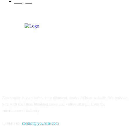
बॉलिवूड
36
ABOUT US
Newspaper is your news, entertainment, music fashion website. We provide
you with the latest breaking news and videos straight from the
entertainment industry.
Contact us:
contact@yoursite.com