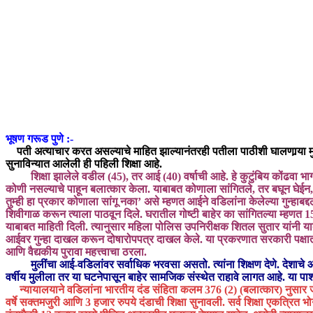
भूषण गरूड पुणे :-
पती अत्याचार करत असल्याचे माहित झाल्यानंतरही पतीला पाठीशी घालणार्‍या म
सुनाविन्यात आलेली ही पहिली शिक्षा आहे.
शिक्षा झालेले वडील (45), तर आई (40) वर्षाची आहे. हे कुटुंबिय कोंढवा भाग
कोणी नसल्याचे पाहून बलात्कार केला. याबाबत कोणाला सांगितले, तर बघून घेईन,
तुम्ही हा प्रकार कोणाला सांगू नका’ असे म्हणत आईने वडिलांना केलेल्या गुन्हाबद
शिवीगाळ करून त्याला पाठवून दिले. घरातील गोष्टी बाहेर का सांगितल्या म्हणत 15
याबाबत माहिती दिली. त्यानुसार महिला पोलिस उपनिरीक्षक शितल सुतार यांनी याबा
आईवर गुन्हा दाखल करून दोषारोपपत्र दाखल केले. या प्रकरणात सरकारी पक्षातर्फे
आणि वैद्यकीय पुरावा महत्त्वाचा ठरला.
मुलींचा आई-वडिलांवर सर्वाधिक भरवसा असतो. त्यांना शिक्षण देणे. देशाचे 
वर्षीय मुलीला तर या घटनेपासून बाहेर सामजिक संस्थेत राहावे लागत आहे. या पार्श्
न्यायालयाने वडिलांना भारतीय दंड संहिता कलम 376 (2) (बलात्कार) नुसार 
वर्षे सक्तमजुरी आणि 3 हजार रुपये दंडाची शिक्षा सुनावली. सर्व शिक्षा एकत्रि