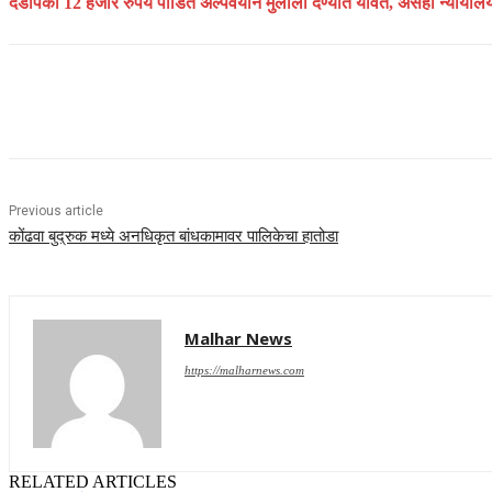
दंडापैकी 12 हजार रुपये पीडित अल्पवयीन मुलाला देण्यात यावेत, असेही न्यायाल
Share
Previous article
कोंढवा बुद्रुक मध्ये अनधिकृत बांधकामावर पालिकेचा हातोडा
Malhar News
https://malharnews.com
RELATED ARTICLES