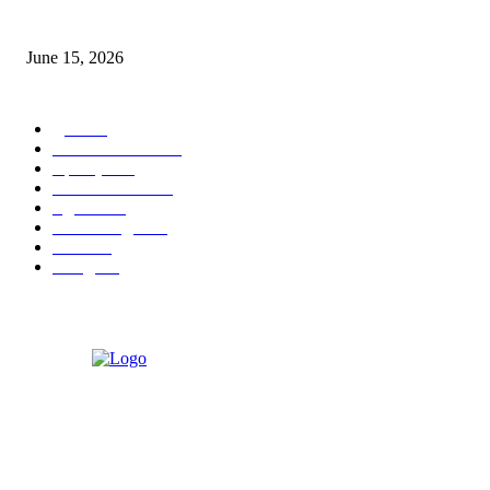
‘अक्षय कुमारच्या डोक्यात संपूर्ण चित्रपटाची स्क्रिप्ट असते’ – तुषार कपूरचा मोठा खुलास
June 15, 2026
POPULAR CATEGORY
पुणे
1822
ताज्या घडामोडी
1041
महाराष्ट्र
301
Malhar News
139
नंदुरबार
112
मराठी बॉलीवुड
109
रायगड
97
बॉलिवूड
36