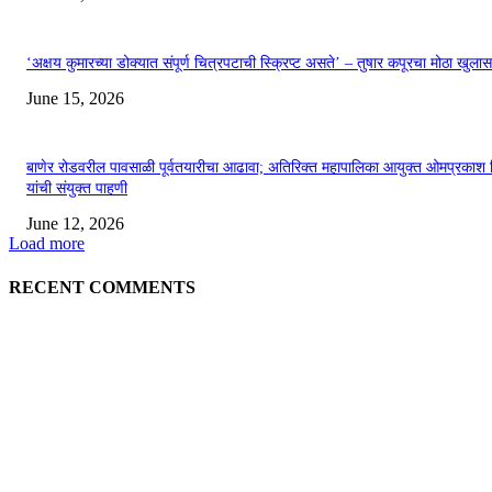
‘अक्षय कुमारच्या डोक्यात संपूर्ण चित्रपटाची स्क्रिप्ट असते’ – तुषार कपूरचा मोठा खुलास
June 15, 2026
बाणेर रोडवरील पावसाळी पूर्वतयारीचा आढावा; अतिरिक्त महापालिका आयुक्त ओमप्रकाश 
यांची संयुक्त पाहणी
June 12, 2026
Load more
RECENT COMMENTS
EDITOR PICKS
अखिल भारतीय मराठी चित्रपट महामंडळाच्या अध्यक्षपदी मेघराज राजेभोसले यांची सर्वानुमत
निवड