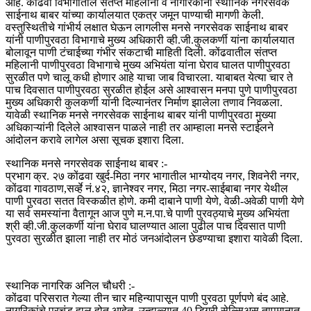
आहे. कोंढवा विभागातील संतप्त महिलांनी व नागरिकांनी स्थानिक नगरसेवक
साईनाथ बाबर यांच्या कार्यालयात एकत्र जमून पाण्याची मागणी केली.
वस्तुस्थितीचे गांभीर्य लक्षात घेऊन लागलीस मनसे नगरसेवक साईनाथ बाबर
यांनी पाणीपुरवठा विभागाचे मुख्य अधिकारी व्ही.जी.कुलकर्णी यांना कार्यालयात
बोलावून पाणी टंचाईच्या गंभीर संकटाची माहिती दिली. कोंढवातील संतप्त
महिलानी पाणीपुरवठा विभागाचे मुख्य अभियंता यांना घेराव घालत पाणीपुरवठा
सुरळीत पणे चालू कधी होणार आहे याचा जाब विचारला. याबाबत येत्या चार ते
पाच दिवसात पाणीपुरवठा सुरळीत होईल असे आश्वासन मनपा पुणे पाणीपुरवठा
मुख्य अधिकारी कुलकर्णी यांनी दिल्यानंतर निर्माण झालेला तणाव निवळला.
यावेळी स्थानिक मनसे नगरसेवक साईनाथ बाबर यांनी पाणीपुरवठा मुख्या
अधिकाऱ्यांनी दिलेले आश्वासन पाळले नाही तर आम्हाला मनसे स्टाईलने
आंदोलन करावे लागेल असा सूचक इशारा दिला.
स्थानिक मनसे नगरसेवक साईनाथ बाबर :-
प्रभाग क्र. २७ कोंढवा खुर्द-मिठा नगर भागातील भाग्योदय नगर, शिवनेरी नगर,
कोंढवा गावठाण,सर्व्हे नं.४२, ज्ञानेश्वर नगर, मिठा नगर-साईबाबा नगर येथील
पाणी पुरवठा सतत विस्कळीत होणे. कमी दाबाने पाणी येणे, वेळी-अवेळी पाणी येणे
या सर्व समस्यांना वैतागून आज पुणे म.न.पा.चे पाणी पुरवठ्याचे मुख्य अभियंता
श्री व्ही.जी.कुलकर्णी यांना घेराव घालण्यात आला पुढील पाच दिवसात पाणी
पुरवठा सुरळीत झाला नाही तर मोठं जनआंदोलन छेडण्याचा इशारा यावेळी दिला.
स्थानिक नागरिक अनिल चौधरी :-
कोंढवा परिसरात गेल्या तीन चार महिन्यापासून पाणी पुरवठा पूर्णपणे बंद आहे.
नागरिकांचे प्रचंड हाल होत आहेत. उन्हाळ्यात 40 डिग्री सेल्सिअस तापमानात