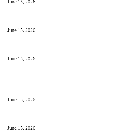
June 15, 2026
‘सदरा कफल्लकाचा’ गझलसंग्रहाचे प्रकाशन; ‘गझलरंग’ मुशायरा उत्साहात संपन्न
June 15, 2026
‘अक्षय कुमारच्या डोक्यात संपूर्ण चित्रपटाची स्क्रिप्ट असते’ – तुषार कपूरचा मोठा खुलास
June 15, 2026
POPULAR POSTS
अखिल भारतीय मराठी चित्रपट महामंडळाच्या अध्यक्षपदी मेघराज राजेभोसले यांची सर्वानुमत
निवड
June 15, 2026
‘सदरा कफल्लकाचा’ गझलसंग्रहाचे प्रकाशन; ‘गझलरंग’ मुशायरा उत्साहात संपन्न
June 15, 2026