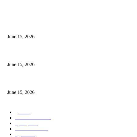
POPULAR POSTS
अखिल भारतीय मराठी चित्रपट महामंडळाच्या अध्यक्षपदी मेघराज राजेभोसले यांची सर्वानुमत
निवड
June 15, 2026
‘सदरा कफल्लकाचा’ गझलसंग्रहाचे प्रकाशन; ‘गझलरंग’ मुशायरा उत्साहात संपन्न
June 15, 2026
‘अक्षय कुमारच्या डोक्यात संपूर्ण चित्रपटाची स्क्रिप्ट असते’ – तुषार कपूरचा मोठा खुलास
June 15, 2026
POPULAR CATEGORY
पुणे
1822
ताज्या घडामोडी
1041
महाराष्ट्र
301
Malhar News
139
नंदुरबार
112