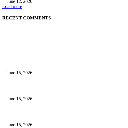
June 12, 2026
Load more
RECENT COMMENTS
EDITOR PICKS
अखिल भारतीय मराठी चित्रपट महामंडळाच्या अध्यक्षपदी मेघराज राजेभोसले यांची सर्वानुमत
निवड
June 15, 2026
‘सदरा कफल्लकाचा’ गझलसंग्रहाचे प्रकाशन; ‘गझलरंग’ मुशायरा उत्साहात संपन्न
June 15, 2026
‘अक्षय कुमारच्या डोक्यात संपूर्ण चित्रपटाची स्क्रिप्ट असते’ – तुषार कपूरचा मोठा खुलास
June 15, 2026