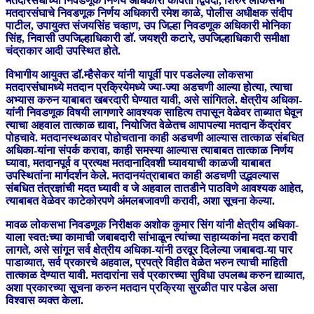
मतदारसंघाच्या निवडणूक निर्णय अधिकारी कविता द्विवेदी, शिरुर लोकसभा
मतदारसंघाचे निवडणूक निर्णय अधिकारी रमेश काळे, पोलीस अधीक्षक संदीप
पाटील, उपायुक्त संजयसिंह चव्हाण, उप जिल्हा निवडणूक अधिकारी मोनिका
सिंह, निवासी उपजिल्हाधिकारी डॉ. जयश्री कटारे, उपजिल्हाधिकारी समीक्षा
चंद्राकार आदी उपस्थित होते.
विभागीय आयुक्‍त डॉ.म्हैसेकर यांनी यापूर्वी पार पडलेल्या लोकसभा
मतदारसंघामध्ये मतदान प्रक्रियेमध्ये ज्या-ज्या अडचणी आल्या होत्या, त्याचा
अभ्यास करुन याबाबत खबरदारी घेण्यात यावी, असे सांगितले. क्षेत्रीय अधिका-
यांनी निवडणूक विषयी लागणारे आवश्यक साहित्य तपासून वेळेवर ताब्यात घेवून
त्याचा अहवाल तात्काळ द्यावा, नियोजित वेळेतच आपापल्‍या मतदान केंद्रांवर
पोहचावे. मतदानस्थळावर पोहोचताना काही अडचणी आल्यास तात्काळ संबधित
अधिका-यांना संपर्क करावा, काही समस्या आल्यास त्याबाबत तात्काळ निर्णय
घ्यावा, मतदानपूर्व व प्रत्यक्ष मतदानादिवशी घ्यावयाची काळजी याबाबत
उपस्थितांना मार्गदर्शन केले. मतदानयंत्राबाबत काही अडचणी उद्भवल्यास
संबधित तंत्रज्ञांची मदत घ्यावी व जे अहवाल तातडीने पाठविणे आवश्यक आहेत,
त्याबाबत वेळेवर काटेकोरपणे अंमलबजावणी करावी, अशा सूचना केल्या.
मावळ लोकसभा निवडणूक निरीक्षक अशोक कुमार सिंग यांनी क्षेत्रीय अधिका-
याला स्वत:च्या कामाची जबाबदारी सांभाळून त्यांच्या सहाय्यकांना मदत करावी
लागते, असे सांगून सर्व क्षेत्रीय अधिका-यांनी ठरवूर दिलेल्या जबाबदा-या पार
पाडाव्यात, सर्व प्रकारचे अहवाल, प्रपत्रे विहीत वेळेत भरुन त्याची माहिती
तात्काळ देण्यात यावी. मतदारांना सर्व प्रकारच्या सुविधा उपलब्ध करुन द्याव्यात,
अशा प्रकारच्या सूचना करुन मतदान प्रक्रिया सुरळीत पार पडेल असा
विश्वास व्यक्त केला.