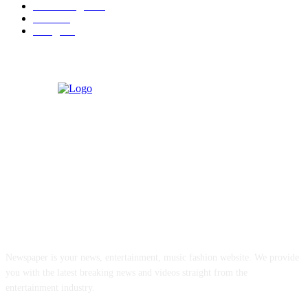
मराठी बॉलीवुड
109
रायगड
97
बॉलिवूड
36
ABOUT US
Newspaper is your news, entertainment, music fashion website. We provide
you with the latest breaking news and videos straight from the
entertainment industry.