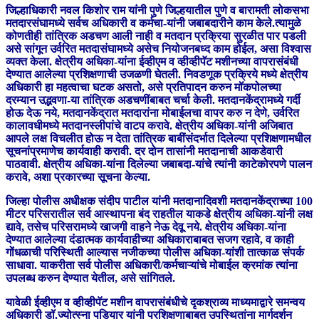
जिल्हाधिकारी नवल किशोर राम यांनी पुणे जिल्हयातील पुणे व बारामती लोकसभा
मतदारसंघामध्ये सर्वच अधिकारी व कर्मचा-यांनी जबाबदारीने काम केले.त्यामुळे
कोणतीही तांत्रिक अडचण आली नाही व मतदान प्रक्रिया सुरळीत पार पडली
असे सांगून उर्वरित मतदासंघामध्ये असेच नियोजनबध्द काम होईल, असा विश्वास
व्यक्त केला. क्षेत्रीय अधिका-यांना ईव्हीएम व व्हीव्हीपॅट मशीनच्या वापरासंबंधी
देण्यात आलेल्या प्रशिक्षणाची उजळणी घेतली. निवडणूक प्रक्रिये मध्ये क्षेत्रीय
अधिकारी हा महत्वाचा घटक असतो, असे प्रतिपादन करुन मॉकपोलच्या
दरम्यान उद्भवणा-या तांत्रिक अडचणींबाबत चर्चा केली. मतदानकेंद्रामध्ये गर्दी
होऊ देऊ नये, मतदानकेंद्रात मतदारांना मोबाईलचा वापर करु न देणे, उर्वरित
कालावधीमध्ये मतदानस्लीपांचे वाटप करावे. क्षेत्रीय अधिका-यांनी अजिबात
आपले लक्ष विचलीत होऊ न देता तांत्रिक बाबींसंदर्भात दिलेल्या प्रशिक्षणामधील
सूचनांप्रमाणेच कार्यवाही करावी. दर दोन तासांनी मतदानाची आकडेवारी
पाठवावी. क्षेत्रीय अधिका-यांना दिलेल्या जबाबदा-यांचे त्यांनी काटेकोरपणे पालन
करावे, अशा प्रकारच्या सूचना केल्या.
जिल्‍हा पोलीस अधीक्षक संदीप पाटील यांनी मतदानादिवशी मतदानकेंद्राच्या 100
मीटर परिसरातील सर्व आस्थापना बंद राहतील याकडे क्षेत्रीय अधिका-यांनी लक्ष
द्यावे, तसेच परिसरामध्ये खाजगी वाहने नेऊ देवू नये. क्षेत्रीय अधिका-यांना
देण्यात आलेल्या दंडात्मक कार्यवाहीच्‍या अधिकाराबाबत सजग रहावे, व काही
गोंधळाची परिस्थिती आल्यास नजीकच्या पोलीस अधिका-यांशी तात्काळ संपर्क
साधावा. याकरीता सर्व पोलीस अधिकारी/कर्मचाऱ्यांचे मोबाईल क्रमांक त्यांना
उपलब्ध करुन देण्यात येतील, असे सांगितले.
यावेळी ईव्हीएम व व्हीव्हीपॅट मशीन वापरासंबंधीचे दृकश्राव्य माध्यमाद्वारे समन्वय
अधिकारी डॉ.ज्योत्स्ना पडियार यांनी प्रशिक्षणाबाबत उपस्थितांना मार्गदर्शन