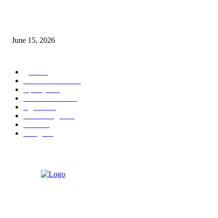
‘अक्षय कुमारच्या डोक्यात संपूर्ण चित्रपटाची स्क्रिप्ट असते’ – तुषार कपूरचा मोठा खुलास
June 15, 2026
POPULAR CATEGORY
पुणे
1822
ताज्या घडामोडी
1041
महाराष्ट्र
301
Malhar News
139
नंदुरबार
112
मराठी बॉलीवुड
109
रायगड
97
बॉलिवूड
36