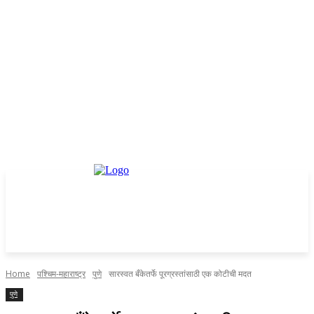
Home
पश्चिम-महाराष्ट्र
पुणे
सारस्वत बँकेतर्फे पूरग्रस्तांसाठी एक कोटीची मदत
पुणे