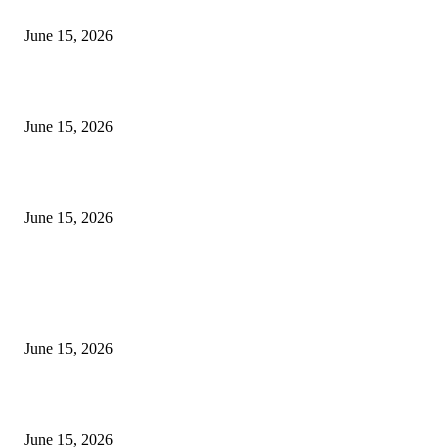
निवड
June 15, 2026
‘सदरा कफल्लकाचा’ गझलसंग्रहाचे प्रकाशन; ‘गझलरंग’ मुशायरा उत्साहात संपन्न
June 15, 2026
‘अक्षय कुमारच्या डोक्यात संपूर्ण चित्रपटाची स्क्रिप्ट असते’ – तुषार कपूरचा मोठा खुलास
June 15, 2026
POPULAR POSTS
अखिल भारतीय मराठी चित्रपट महामंडळाच्या अध्यक्षपदी मेघराज राजेभोसले यांची सर्वानुमत
निवड
June 15, 2026
‘सदरा कफल्लकाचा’ गझलसंग्रहाचे प्रकाशन; ‘गझलरंग’ मुशायरा उत्साहात संपन्न
June 15, 2026