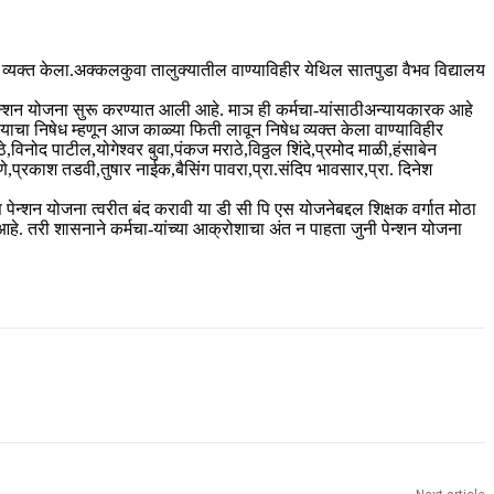
ध व्यक्त केला.अक्कलकुवा तालुक्यातील वाण्याविहीर येथिल सातपुडा वैभव विद्यालय
यी पेन्शन योजना सुरू करण्यात आली आहे. माञ ही कर्मचा-यांसाठीअन्यायकारक आहे
्णयाचा निषेध म्हणून आज काळ्या फिती लावून निषेध व्यक्त केला वाण्याविहीर
िनोद पाटील,योगेश्वर बुवा,पंकज मराठे,विठ्ठल शिंदे,प्रमोद माळी,हंसाबेन
,प्रकाश तडवी,तुषार नाईक,बैसिंग पावरा,प्रा.संदिप भावसार,प्रा. दिनेश
 पेन्शन योजना त्वरीत बंद करावी या डी सी पि एस योजनेबद्दल शिक्षक वर्गात मोठा
हे. तरी शासनाने कर्मचा-यांच्या आक्रोशाचा अंत न पाहता जुनी पेन्शन योजना