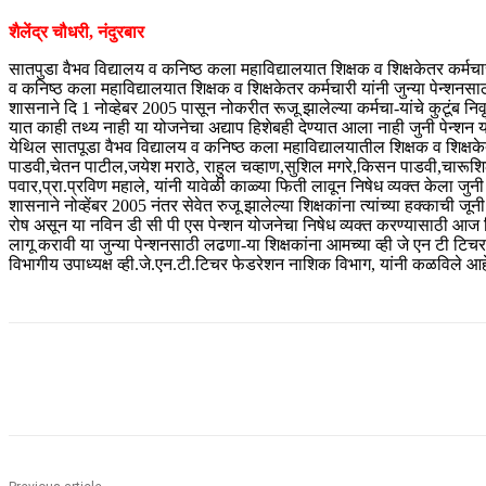
शैलेंद्र चौधरी, नंदुरबार
सातपुडा वैभव विद्यालय व कनिष्ठ कला महाविद्यालयात शिक्षक व शिक्षकेतर कर्मचा
व कनिष्ठ कला महाविद्यालयात शिक्षक व शिक्षकेतर कर्मचारी यांनी जुन्या पेन्शनस
शासनाने दि 1 नोव्हेबर 2005 पासून नोकरीत रूजू झालेल्या कर्मचा-यांचे कुटूंब 
यात काही तथ्य नाही या योजनेचा अद्याप हिशेबही देण्यात आला नाही जुनी पेन्शन य
येथिल सातपूडा वैभव विद्यालय व कनिष्ठ कला महाविद्यालयातील शिक्षक व शिक्षकेतर
पाडवी,चेतन पाटील,जयेश मराठे, राहुल चव्हाण,सुशिल मगरे,किसन पाडवी,चारूशिला 
पवार,प्रा.प्रविण महाले, यांनी यावेळी काळ्या फिती लावून निषेध व्यक्त केला ज
शासनाने नोव्हेंबर 2005 नंतर सेवेत रुजू झालेल्या शिक्षकांना त्यांच्या हक्काची
रोष असून या नविन डी सी पी एस पेन्शन योजनेचा निषेध व्यक्त करण्यासाठी आज शि
लागू करावी या जुन्या पेन्शनसाठी लढणा-या शिक्षकांना आमच्या व्ही जे एन टी टिचर 
विभागीय उपाध्यक्ष व्ही.जे.एन.टी.टिचर फेडरेशन नाशिक विभाग, यांनी कळविले आह
Share