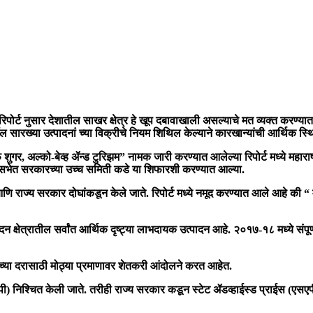
िपोर्ट नुसार देशातील साखर क्षेत्र हे खूप दबावाखाली असल्याचे मत व्यक्त करण्यात
ॉल सारख्या उत्पादनां च्या विक्रीचे नियम शिथिल केल्याने कारखान्यांची आर्थिक स
फ शुगर, अल्को-बेव्ह ॲन्ड टुरिझम” नामक जारी करण्यात आलेल्या रिपोर्ट मध्ये मह
सभेत सरकारच्या उच्च समिती कडे या शिफारशी करण्यात आल्या.
 आणि राज्य सरकार दोघांकडून केले जाते. रिपोर्ट मध्ये नमूद करण्यात आले आहे की 
दन क्षेत्रातील सर्वांत आर्थिक दृष्ट्या लाभदायक उत्पादन आहे. २०१७-१८ मध्ये संपूर
च्या दरासाठी मोठ्या प्रमाणावर शेतकरी आंदोलने करत आहेत.
फआरपी) निश्चित केली जाते. तरीही राज्य सरकार कडून स्टेट ॲडव्हाईस्ड प्राईस (एस