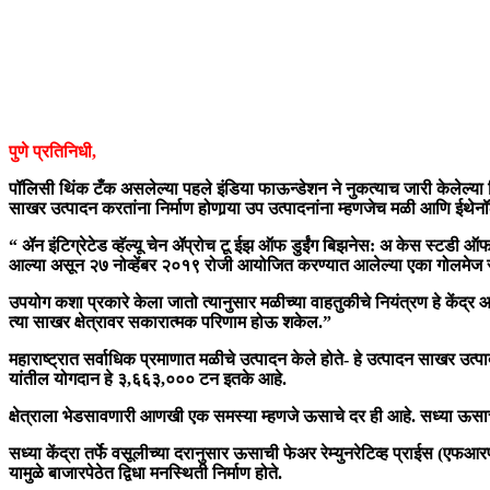
पुणे प्रतिनिधी,
पॉलिसी थिंक टँक असलेल्या पहले इंडिया फाऊन्डेशन ने नुकत्याच जारी केलेल्या र
साखर उत्पादन करतांना निर्माण होणार्‍या उप उत्पादनांना म्हणजेच मळी आणि ईथेन
“ ॲन इंटिग्रेटेड व्हॅल्यू चेन ॲप्रोच टू ईझ ऑफ डुईंग बिझनेस: अ केस स्टडी ऑ
आल्या असून २७ नोव्हेंबर २०१९ रोजी आयोजित करण्यात आलेल्या एका गोलमेज 
उपयोग कशा प्रकारे केला जातो त्यानुसार मळीच्या वाहतुकीचे नियंत्रण हे केंद्र
त्या साखर क्षेत्रावर सकारात्मक परिणाम होऊ शकेल.”
महाराष्ट्रात सर्वाधिक प्रमाणात मळीचे उत्पादन केले होते- हे उत्पादन साखर उत्पा
यांतील योगदान हे ३,६६३,००० टन इतके आहे.
क्षेत्राला भेडसावणारी आणखी एक समस्या म्हणजे ऊसाचे दर ही आहे. सध्या ऊसा
सध्या केंद्रा तर्फे वसूलीच्या दरानुसार ऊसाची फेअर रेम्युनरेटिव्ह प्राईस (ए
यामुळे बाजारपेठेत द्विधा मनस्थिती निर्माण होते.