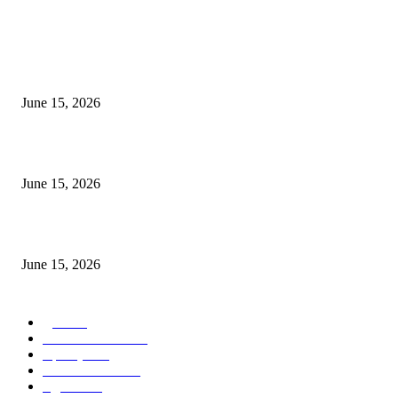
POPULAR POSTS
अखिल भारतीय मराठी चित्रपट महामंडळाच्या अध्यक्षपदी मेघराज राजेभोसले यांची सर्वानुमत
निवड
June 15, 2026
‘सदरा कफल्लकाचा’ गझलसंग्रहाचे प्रकाशन; ‘गझलरंग’ मुशायरा उत्साहात संपन्न
June 15, 2026
‘अक्षय कुमारच्या डोक्यात संपूर्ण चित्रपटाची स्क्रिप्ट असते’ – तुषार कपूरचा मोठा खुलास
June 15, 2026
POPULAR CATEGORY
पुणे
1822
ताज्या घडामोडी
1041
महाराष्ट्र
301
Malhar News
139
नंदुरबार
112