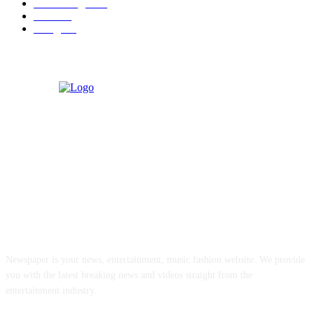
मराठी बॉलीवुड
109
रायगड
97
बॉलिवूड
36
ABOUT US
Newspaper is your news, entertainment, music fashion website. We provide
you with the latest breaking news and videos straight from the
entertainment industry.