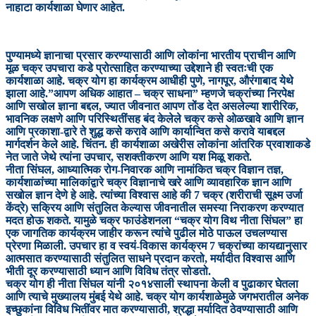
नाहाटा कार्यशाळा घेणार आहेत.
पुण्यामध्ये ज्ञानाचा प्रसार करण्यासाठी आणि लोकांना भारतीय प्राचीन आणि
मूळ चक्र उपचारा कडे प्रोत्साहित करण्याच्या उद्देशाने ही स्वतःची एक
कार्यशाळा आहे. चक्र योग हा कार्यक्रम आधीही पुणे, नागपूर, औरंगाबाद येथे
झाला आहे.”आपण अधिक आहात – चक्र साधना” म्हणजे चक्रांच्या निरपेक्ष
आणि सखोल ज्ञाना बद्दल, ज्यात जीवनात आपण तोंड देत असलेल्या शारीरिक,
भावनिक लक्षणे आणि परिस्थितींसह बंद केलेले चक्र कसे ओळखावे आणि ज्ञान
आणि प्रकाशा-द्वारे ते शुद्ध कसे करावे आणि कार्यान्वित कसे करावे याबद्दल
मार्गदर्शन केले आहे. चिंतन. ही कार्यशाळा अखेरीस लोकांना आंतरिक प्रवाशाकडे
नेत जाते जेथे त्यांना उपचार, सशक्तीकरण आणि यश मिळू शकते.
नीता सिंघल, आध्यात्मिक रोग-निवारक आणि नामांकित चक्र विज्ञान तज्ञ,
कार्यशाळांच्या मालिकांद्वारे चक्र विज्ञानाचे खरे आणि व्यावहारिक ज्ञान आणि
सखोल ज्ञान देणे हे आहे. त्यांच्या विश्वास आहे की 7 चक्र (शरीराची सूक्ष्म उर्जा
केंद्रे) सक्रिय आणि संतुलित केल्यास जीवनातील समस्या निराकरण करण्यात
मदत होऊ शकते. यामुळे चक्र फाउंडेशनला “चक्र योग विथ नीता सिंघल” हा
एक जागतिक कार्यक्रम जाहीर करून त्यांचे पुढील मोठे पाऊल उचलण्यास
प्रेरणा मिळाली. उपचार हा व स्वयं-विकास कार्यक्रम 7 चक्रांच्या कायद्यानुसार
आत्मसात करण्यासाठी संतुलित साधने प्रदान करतो, मर्यादीत विश्वास आणि
भीती दूर करण्यासाठी ध्यान आणि विविध तंत्र सोडतो.
चक्र योग ही नीता सिंघल यांनी २०१४साली स्थापना केली व पुढाकार घेतला
आणि त्याचे मुख्यालय मुंबई येथे आहे. चक्र योग कार्यशाळेमुळे जगभरातील अनेक
इच्छुकांना विविध भितींवर मात करण्यासाठी, श्रद्धा मर्यादित ठेवण्यासाठी आणि