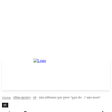
Home
पश्चिम-महाराष्ट्र
पुणे
उदंड प्रतिसादात पुन्हा पुण्यात "यूआर मोर - 7 चक्र साधना"
पुणे