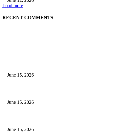
June 12, 2026
Load more
RECENT COMMENTS
EDITOR PICKS
अखिल भारतीय मराठी चित्रपट महामंडळाच्या अध्यक्षपदी मेघराज राजेभोसले यांची सर्वानुमत
निवड
June 15, 2026
‘सदरा कफल्लकाचा’ गझलसंग्रहाचे प्रकाशन; ‘गझलरंग’ मुशायरा उत्साहात संपन्न
June 15, 2026
‘अक्षय कुमारच्या डोक्यात संपूर्ण चित्रपटाची स्क्रिप्ट असते’ – तुषार कपूरचा मोठा खुलास
June 15, 2026