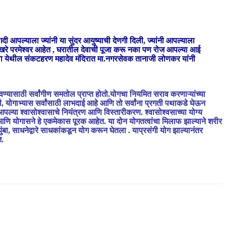
 आपल्याला ज्यांनी या सुंदर आयुष्याची देणगी दिली, ज्यांनी आपल्याला
आपले खरे परमेश्वर आहेत , घरातील देवाची पूजा करू नका पण रोज आपल्या आई
ी कोंढवा येथील संकटहरण महादेव मंदिरात मा.नगरसेवक तानाजी लोणकर यांनी
ावण्यासाठी सर्वांगीण समतोल प्राप्त होतो.योगचा नियमित सराव करणाऱ्यांच्या
री, योगाभ्यास सर्वांसाठी लाभदाई आहे आणि तो सर्वांना प्रगती पथाकडे घेऊन
या श्वासोश्वासाचे नियंत्रण आणि विस्तारीकरण. श्वासोश्वसाच्या योग्य
म आणि योगासने हे एकमेकास पूरक आहेत. या दोन योगतत्वांचा मिलाफ झाल्याने शरीर
झुंबा, साधनेद्वारे साधकांकडून योग करून घेतला . याप्रसंगी योग झाल्यानंतर
त.