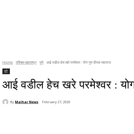
Home
पश्चिम-महाराष्ट्र
पुणे
आई वडील हेच खरे परमेश्वर : योग गुरु दीपक महाराज
पुणे
आई वडील हेच खरे परमेश्वर : यो
By
Malhar News
February 27, 2020
Share