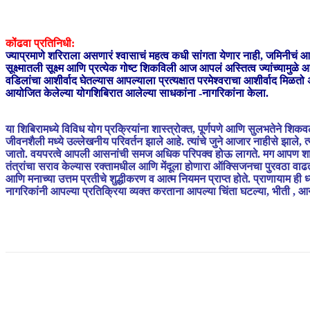
कोंढवा प्रतिनिधी:
ज्याप्रमाणे शरिराला असणारं श्वासाचं महत्व कधी सांगता येणार नाही, जमिनीचं 
सूक्ष्मातली सूक्ष्म आणि प्रत्येक गोष्ट शिकविली आज आपलं अस्तित्व ज्यांच्याम
वडिलांचा आशीर्वाद घेतल्यास आपल्याला प्रत्यक्षात परमेश्वराचा आशीर्वाद मिळतो 
आयोजित केलेल्या योगशिबिरात आलेल्या साधकांना -नागरिकांना केला.
या शिबिरामध्ये विविध योग प्रक्रियांना शास्त्रोक्त, पूर्णपणे आणि सुलभतेने शिक
जीवनशैली मध्ये उल्लेखनीय परिवर्तन झाले आहे. त्यांचे जुने आजार नाहीसे झाले,
जातो. वयपरत्वे आपली आसनांची समज अधिक परिपक्व होऊ लागते. मग आपण शारीरिक 
तंत्रांचा सराव केल्यास रक्तामधील आणि मेंदूला होणारा ऑक्सिजनचा पुरवठा वाढत
आणि मनाच्या उत्तम प्रतीचे शुद्धीकरण व आत्म नियमन प्राप्त होते. प्राणायाम ही ध
नागरिकांनी आपल्या प्रतिक्रिया व्यक्त करताना आपल्या चिंता घटल्या, भीती , आनंदाम
Share