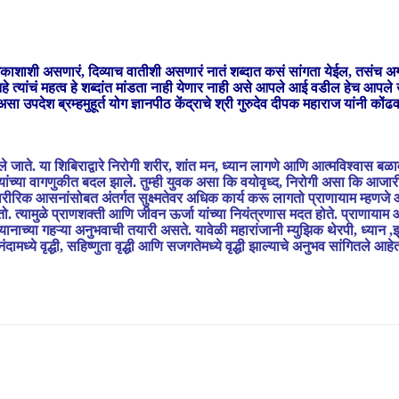
आकाशाशी असणारं, दिव्याच वातीशी असणारं नातं शब्दात कसं सांगता येईल, तसंच अगदी
ुळे आहे त्यांचं महत्व हे शब्दांत मांडता नाही येणार नाही असे आपले आई वडील हेच 
असा उपदेश ब्रम्हमुहूर्त योग ज्ञानपीठ केंद्राचे श्री गुरुदेव दीपक महाराज यांन
वले जाते. या शिबिराद्वारे निरोगी शरीर, शांत मन, ध्यान लागणे आणि आत्मविश्वास बळ
 त्यांच्या वागणुकीत बदल झाले. तुम्ही युवक असा कि वयोवृध्द, निरोगी असा कि आजा
आसनांसोबत अंतर्गत सुक्ष्मतेवर अधिक कार्य करू लागतो प्राणायाम म्हणजे आपल्
ो. त्यामुळे प्राणशक्ती आणि जीवन ऊर्जा यांच्या नियंत्रणास मदत होते. प्राणाया
्यानाच्या गहऱ्या अनुभवाची तयारी असते. यावेळी महारांजानी म्युझिक थेरपी, ध्यान ,
ध्ये वृद्धी, सहिष्णुता वृद्धी आणि सजगतेमध्ये वृद्धी झाल्याचे अनुभव सांगितले आहे