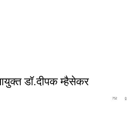
युक्त डॉ.दीपक म्हैसेकर
752
0