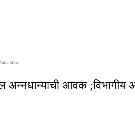
.दीपक म्हैसेकर
टल अन्नधान्याची आवक ;विभागीय आ