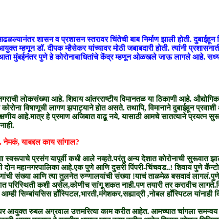
ण आढळल्यानंतर शासन व प्रशासन स्तरावर चिंतेची बाब निर्माण झाली होती. दुबाईहून व
 आयुक्त म्हणून डॉ. दीपक म्हैसेकर यांच्यावर मोठी जबाबदारी होती. त्यांनी प्रशास
 मुंबईनंतर पुणे हे कोरोनाबाधितांचे केंद्र म्हणून ओळखले जाऊ लागले आहे. सध्या
नगराची लोकसंख्या आहे. शिवाय आंतरराष्टीय विमानतळ या ठिकाणी आहे. औद्योगिकद
कोरोना विषाणूची लागण झपाट्याने होत असते. तथापि, विमानाने दुबाईहून प्रवाशी आ
क्षणीय आहे.मात्र हे प्रमाण अजिबात वाढू नये, यासाठी आमचे सातत्याने प्रयत्न सुर
नाही.
. नेमकं, याबद्दल काय सांगाल?
स्वरूपाचे प्रसंग यापूर्वी कधी आले नव्हते.परंतु अन्य देशात कोरोनाची सुरूवात झा
 दोन महानगरपालिका आहे.एक पुणे आणि दुसरी पिंपरी-चिंचवड..! शिवाय पुणे कॕन्टोनम
णांची संख्या आणि त्या तुलनेत रुग्णालयांची संख्या !याचं ताळमेळ बसवावं लागलं.प
ले. भविष्यात परिस्थिती कशी असेल,कोणीच सांगू शकत नाही.पण तयारी तर करावीच लाग
म्ही सिम्बांयसिस हाॕस्पिटल,भारती,मंगेशकर,सह्याद्री ,नोबल हाॕस्पिटल यांनाही व
पर आयुक्त रुबल अग्रवाल उत्तमरित्या काम करीत आहेत. आमच्यात चांगला समन्वय