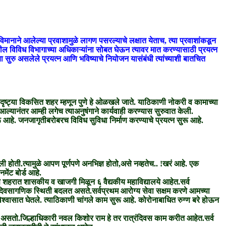
िमानाने आलेल्या प्रवाशामुळे लागण पसरल्याचे लक्षात येताच, त्या प्रवाशांकडून
नातील विविध विभागाच्या अधिकाऱ्यांना सोबत घेऊन त्यावर मात करण्यासाठी प्रयत्न
 सुरु असलेले प्रयत्न आणि भविष्याचे नियोजन यासंबंधी त्यांच्याशी बातचित
ृष्ट्या विकसित शहर म्हणून पुणे हे ओळखले जाते. याठिकाणी नोकरी व कामाच्या
ल्यानंतर आम्ही लगेच त्याअनुषंगाने कार्यवाही करण्यास सुरुवात केली.
ू आहे. जनजागृतीबरोबरच विविध सुविधा निर्माण करण्याचे प्रयत्न सुरू आहे.
ली होती.त्यामुळे आपण पूर्णपणे अनभिज्ञ होतो,असे नव्हतेच.. !खरं आहे. एक
ेंट बोर्ड आहे.
ुणे शहरात शासकीय व खाजगी मिळून ६ वैद्यकीय महाविद्यालये आहेत.सर्व
ते.दिवसागणिक स्थिती बदलत असते.सर्वप्रथम आरोग्य सेवा सक्षम करणे आमच्या
िश्वासात घेतले. त्याठिकाणी चांगले काम सुरू आहे. कोरोनाबाधित रुग्ण बरे होऊन
 असतो.जिल्हाधिकारी नवल किशोर राम हे तर रात्रंदिवस काम करीत आहेत.सर्व