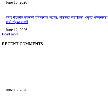
June 15, 2026
बाणेर रोडवरील पावसाळी पूर्वतयारीचा आढावा; अतिरिक्त महापालिका आयुक्त ओमप्रकाश 
यांची संयुक्त पाहणी
June 12, 2026
Load more
RECENT COMMENTS
EDITOR PICKS
अखिल भारतीय मराठी चित्रपट महामंडळाच्या अध्यक्षपदी मेघराज राजेभोसले यांची सर्वानुमत
निवड
June 15, 2026
‘सदरा कफल्लकाचा’ गझलसंग्रहाचे प्रकाशन; ‘गझलरंग’ मुशायरा उत्साहात संपन्न