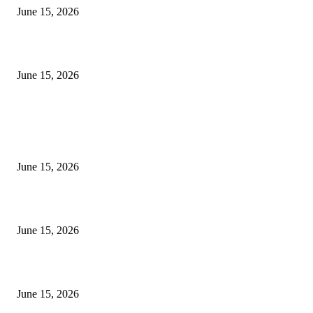
June 15, 2026
‘अक्षय कुमारच्या डोक्यात संपूर्ण चित्रपटाची स्क्रिप्ट असते’ – तुषार कपूरचा मोठा खुलास
June 15, 2026
POPULAR POSTS
अखिल भारतीय मराठी चित्रपट महामंडळाच्या अध्यक्षपदी मेघराज राजेभोसले यांची सर्वानुमत
निवड
June 15, 2026
‘सदरा कफल्लकाचा’ गझलसंग्रहाचे प्रकाशन; ‘गझलरंग’ मुशायरा उत्साहात संपन्न
June 15, 2026
‘अक्षय कुमारच्या डोक्यात संपूर्ण चित्रपटाची स्क्रिप्ट असते’ – तुषार कपूरचा मोठा खुलास
June 15, 2026
POPULAR CATEGORY