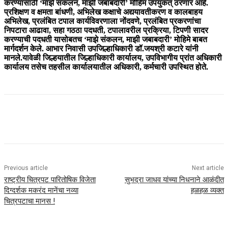
करण्यासाठी ‘माझे संकलन, माझी जबाबदारी’ मोहिम उपयुकत् ठरणार आहे.
प्रशिक्षण व क्षमता बांधणी, अभिलेख कक्षाचे अद्ययावतीकरण व कालबाहय
अभिलेख, प्रलंबित टपाल कार्यविवरणाला नोंदवणे, प्रलंबित प्रकरणांचा
निपटारा आढावा, सहा गठठा पदधती, टपालावरील प्रक्रिया, टिपणी सादर
करण्याची पदधती यासोबतच ‘माझे संकलन, माझी जबाबदारी’ मोहिमे बाबत
मार्गदर्शन केले. आभार निवासी उपजिल्हाधिकारी डॉ.जयश्री कटारे यांनी
मानले.यावेळी जिल्हयातील जिल्हाधिकारी कार्यालय, उपविभागीय प्रांत अधिकारी
कार्यालय तसेच तहसील कार्यालयातील अधिकारी, कर्मचारी उपस्थित होते.
Previous article
Next article
राष्ट्रीय चित्रपट पारितोषिक विजेता
सुभद्रा जाधव यांच्या निधनाने आळंदीत
दिग्दर्शक मकरंद मानेंचा नव्या
हळहळ व्यक्त
चित्रपटाचा मानस !