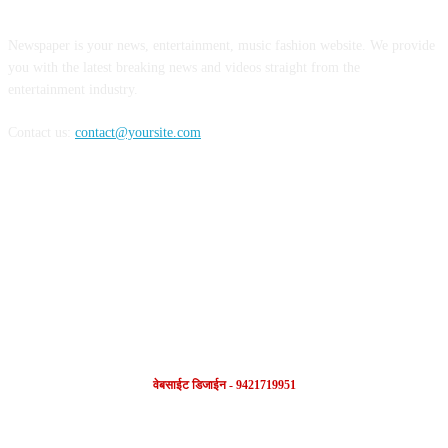
Newspaper is your news, entertainment, music fashion website. We provide
you with the latest breaking news and videos straight from the
entertainment industry.
Contact us:
contact@yoursite.com
FOLLOW US
वेबसाईट डिजाईन - 9421719951