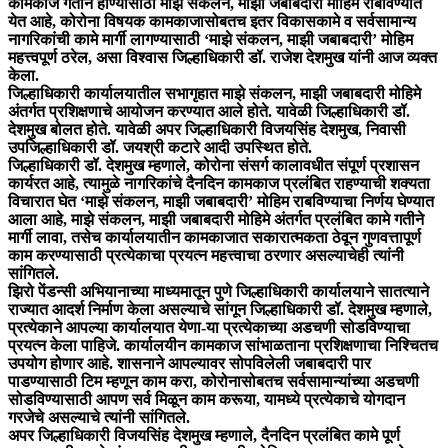
कामकाज गतीने होण्यासाठी माझे संकलन, माझी जबाबदारी मोहिम राबविण्यात
येत आहे, कोरोना विषयक कामकाजासोबतच इतर विकासकामे व सर्वसामान्य
नागरिकांची कामे मार्गी लागण्यासाठी ‘माझे संकलन, माझी जबाबदारी’ मोहिम
महत्त्वपूर्ण ठरेल, असा विश्वास जिल्हाधिकारी डॉ. राजेश देशमुख यांनी आज व्यक्त
केला.
जिल्हाधिकारी कार्यालयातील सभागृहात माझे संकलन, माझी जबाबदारी मोहिमे
अंतर्गत प्रशिक्षणाचे आयोजन करण्यात आले होते. यावेळी जिल्हाधिकारी डॉ.
देशमुख बोलत होते. यावेळी अपर जिल्हाधिकारी विजयसिंह देशमुख, निवासी
उपजिल्हाधिकारी डॉ. जयश्री कटारे आदी उपस्थित होते.
जिल्हाधिकारी डॉ. देशमुख म्हणाले, कोरोना संसर्ग कालावधीत संपूर्ण प्रशासन
कार्यरत आहे, त्यामुळे नागरिकांचे दैनदिन कामकाज प्रलंबित राहण्याची शक्यता
विचारात घेत ‘माझे संकलन, माझी जबाबदारी’ मोहिम राबविण्याचा निर्णय घेण्यात
आला आहे, माझे संकलन, माझी जबाबदारी मोहिमे अंतर्गत प्रलंबित कामे गतीने
मार्गी लावा, तसेच कार्यालयातीन कामकाजात सकारात्मकता ठेवून गुणवत्तापूर्ण
काम करण्यासाठी प्रत्येकाचा प्रयत्न महत्त्वाचा ठरणार असल्याचेही त्यांनी
सांगितले.
झिरो पेंडन्सी अभियानाच्या माध्यमातून पुणे जिल्हाधिकारी कार्यालयाने सातत्याने
राज्यात आदर्श निर्माण केला असल्याचे सांगून जिल्हाधिकारी डॉ. देशमुख म्हणाले,
प्रत्येकाने आपल्या कार्यालयात येणा-या प्रत्येकाच्या अडचणी सोडविण्याचा
प्रयत्न केला पाहिजे. कार्यालयीन कामकाज सांभाळताना प्रशिक्षणाचा निश्चितच
उपयोग होणार आहे. शासनाने आपल्यावर सोपविलेली जबाबदारी पार
पाडण्यासाठी टिम म्हणून काम करा, कोरोनासोबतच सर्वसामान्यांच्या अडचणी
सोडविण्यासाठी आपण सर्व मिळून काम करूया, यामध्ये प्रत्येकाचे योगदान
गरजेचे असल्याचे त्यांनी सांगितले.
अपर जिल्हाधिकारी विजयसिंह देशमुख म्हणाले, दैनदिन प्रलंबित कामे पूर्ण