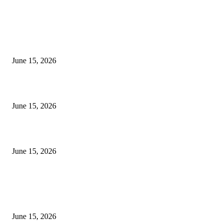
EDITOR PICKS
अखिल भारतीय मराठी चित्रपट महामंडळाच्या अध्यक्षपदी मेघराज राजेभोसले यांची सर्वानुमत
निवड
June 15, 2026
‘सदरा कफल्लकाचा’ गझलसंग्रहाचे प्रकाशन; ‘गझलरंग’ मुशायरा उत्साहात संपन्न
June 15, 2026
‘अक्षय कुमारच्या डोक्यात संपूर्ण चित्रपटाची स्क्रिप्ट असते’ – तुषार कपूरचा मोठा खुलास
June 15, 2026
POPULAR POSTS
अखिल भारतीय मराठी चित्रपट महामंडळाच्या अध्यक्षपदी मेघराज राजेभोसले यांची सर्वानुमत
निवड
June 15, 2026