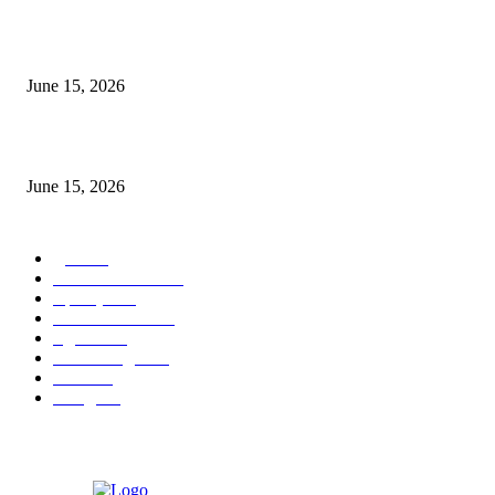
‘सदरा कफल्लकाचा’ गझलसंग्रहाचे प्रकाशन; ‘गझलरंग’ मुशायरा उत्साहात संपन्न
June 15, 2026
‘अक्षय कुमारच्या डोक्यात संपूर्ण चित्रपटाची स्क्रिप्ट असते’ – तुषार कपूरचा मोठा खुलास
June 15, 2026
POPULAR CATEGORY
पुणे
1822
ताज्या घडामोडी
1041
महाराष्ट्र
301
Malhar News
139
नंदुरबार
112
मराठी बॉलीवुड
109
रायगड
97
बॉलिवूड
36