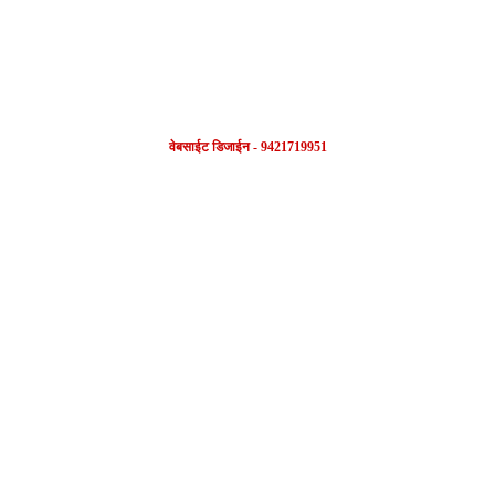
वेबसाईट डिजाईन - 9421719951