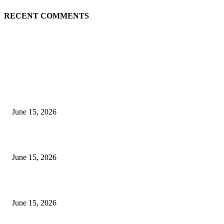
RECENT COMMENTS
EDITOR PICKS
अखिल भारतीय मराठी चित्रपट महामंडळाच्या अध्यक्षपदी मेघराज राजेभोसले यांची सर्वानुमत
निवड
June 15, 2026
‘सदरा कफल्लकाचा’ गझलसंग्रहाचे प्रकाशन; ‘गझलरंग’ मुशायरा उत्साहात संपन्न
June 15, 2026
‘अक्षय कुमारच्या डोक्यात संपूर्ण चित्रपटाची स्क्रिप्ट असते’ – तुषार कपूरचा मोठा खुलास
June 15, 2026
POPULAR POSTS