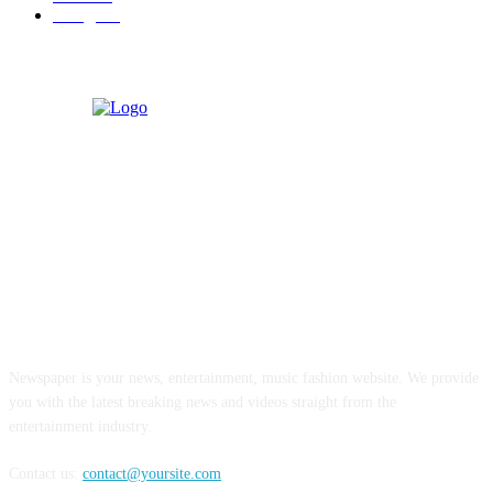
बॉलिवूड
36
ABOUT US
Newspaper is your news, entertainment, music fashion website. We provide
you with the latest breaking news and videos straight from the
entertainment industry.
Contact us:
contact@yoursite.com