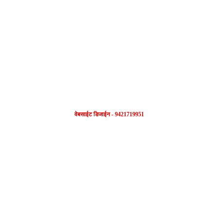
FOLLOW US
वेबसाईट डिजाईन - 9421719951