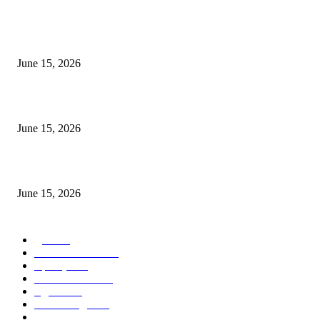
अखिल भारतीय मराठी चित्रपट महामंडळाच्या अध्यक्षपदी मेघराज राजेभोसले यांची सर्वानुमत
निवड
June 15, 2026
‘सदरा कफल्लकाचा’ गझलसंग्रहाचे प्रकाशन; ‘गझलरंग’ मुशायरा उत्साहात संपन्न
June 15, 2026
‘अक्षय कुमारच्या डोक्यात संपूर्ण चित्रपटाची स्क्रिप्ट असते’ – तुषार कपूरचा मोठा खुलास
June 15, 2026
POPULAR CATEGORY
पुणे
1822
ताज्या घडामोडी
1041
महाराष्ट्र
301
Malhar News
139
नंदुरबार
112
मराठी बॉलीवुड
109
रायगड
97