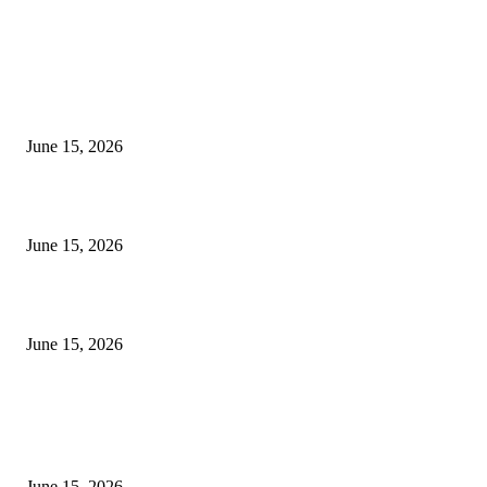
EDITOR PICKS
अखिल भारतीय मराठी चित्रपट महामंडळाच्या अध्यक्षपदी मेघराज राजेभोसले यांची सर्वानुमत
निवड
June 15, 2026
‘सदरा कफल्लकाचा’ गझलसंग्रहाचे प्रकाशन; ‘गझलरंग’ मुशायरा उत्साहात संपन्न
June 15, 2026
‘अक्षय कुमारच्या डोक्यात संपूर्ण चित्रपटाची स्क्रिप्ट असते’ – तुषार कपूरचा मोठा खुलास
June 15, 2026
POPULAR POSTS
अखिल भारतीय मराठी चित्रपट महामंडळाच्या अध्यक्षपदी मेघराज राजेभोसले यांची सर्वानुमत
निवड
June 15, 2026