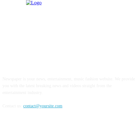
ABOUT US
Newspaper is your news, entertainment, music fashion website. We provide
you with the latest breaking news and videos straight from the
entertainment industry.
Contact us:
contact@yoursite.com
FOLLOW US