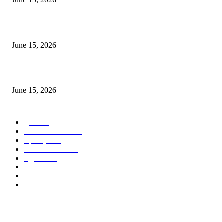
‘सदरा कफल्लकाचा’ गझलसंग्रहाचे प्रकाशन; ‘गझलरंग’ मुशायरा उत्साहात संपन्न
June 15, 2026
‘अक्षय कुमारच्या डोक्यात संपूर्ण चित्रपटाची स्क्रिप्ट असते’ – तुषार कपूरचा मोठा खुलास
June 15, 2026
POPULAR CATEGORY
पुणे
1822
ताज्या घडामोडी
1041
महाराष्ट्र
301
Malhar News
139
नंदुरबार
112
मराठी बॉलीवुड
109
रायगड
97
बॉलिवूड
36