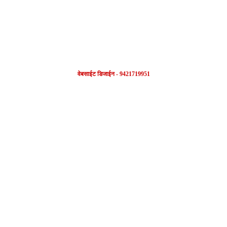
वेबसाईट डिजाईन - 9421719951