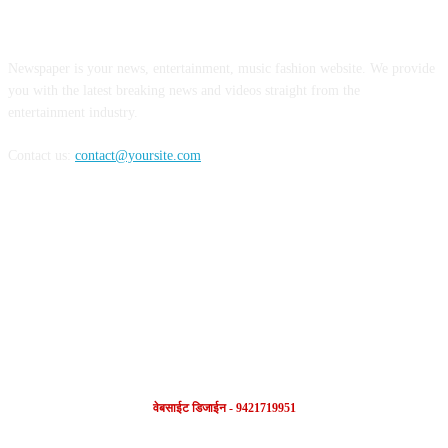
ABOUT US
Newspaper is your news, entertainment, music fashion website. We provide
you with the latest breaking news and videos straight from the
entertainment industry.
Contact us:
contact@yoursite.com
FOLLOW US
वेबसाईट डिजाईन - 9421719951