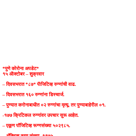
*पुणे कोरोना अपडेट*
१५ ॲाक्टोबर – शुक्रवार
– दिवसभरात *८७* पॅाजिटिव्ह रुग्णांची वाढ.
– दिवसभरात १६० रुग्णांना डिस्चार्ज.
– पुण्यात करोनाबाधीत ०२ रुग्णांचा मृत्यू. तर पुण्याबाहेरील ०१.
-१७७ क्रिटिकल रुग्णांवर उपचार सुरू आहेत.
– एकूण पॉजिटिव्ह रूग्णसंख्या ५०२९८५.
– ॲक्टिव्ह रुग्ण संख्या- ११७५.