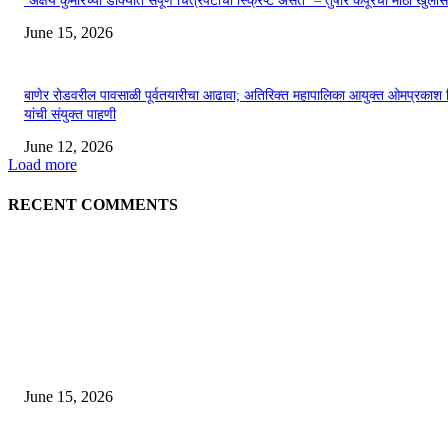
‘अक्षय कुमारच्या डोक्यात संपूर्ण चित्रपटाची स्क्रिप्ट असते’ – तुषार कपूरचा मोठा खुलास
June 15, 2026
बाणेर रोडवरील पावसाळी पूर्वतयारीचा आढावा; अतिरिक्त महापालिका आयुक्त ओमप्रकाश 
यांची संयुक्त पाहणी
June 12, 2026
Load more
RECENT COMMENTS
EDITOR PICKS
अखिल भारतीय मराठी चित्रपट महामंडळाच्या अध्यक्षपदी मेघराज राजेभोसले यांची सर्वानुमत
निवड
June 15, 2026