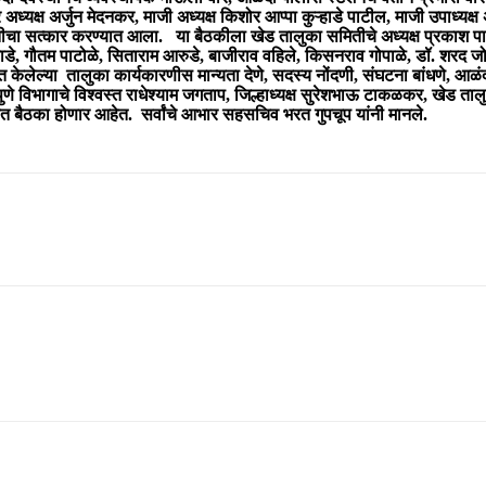
्यक्ष अर्जुन मेदनकर, माजी अध्यक्ष किशोर आप्पा कुऱ्हाडे पाटील, माजी उपाध्यक्ष अश
तीचा सत्कार करण्यात आला. या बैठकीला खेड तालुका समितीचे अध्यक्ष प्रकाश पाच
्हाडे, गौतम पाटोळे, सिताराम आरुडे, बाजीराव वहिले, किसनराव गोपाळे, डॉ. शरद जो
त केलेल्या तालुका कार्यकारणीस मान्यता देणे, सदस्य नोंदणी, संघटना बांधणे, आ
िभागाचे विश्वस्त राधेश्याम जगताप, जिल्हाध्यक्ष सुरेशभाऊ टाकळकर, खेड तालुका 
बत बैठका होणार आहेत. सर्वांचे आभार सहसचिव भरत गुपचूप यांनी मानले.