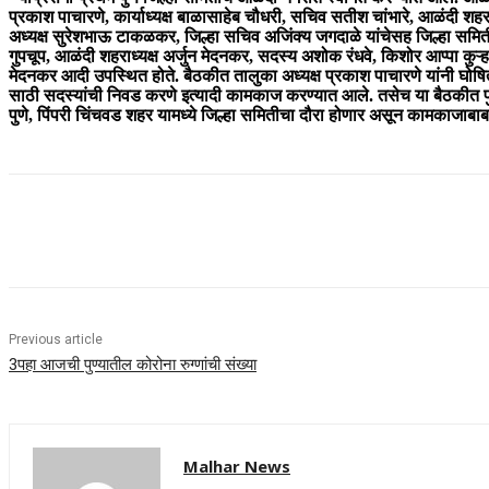
प्रकाश पाचारणे, कार्याध्यक्ष बाळासाहेब चौधरी, सचिव सतीश चांभारे, आळंदी शहर अध
अध्यक्ष सुरेशभाऊ टाकळकर, जिल्हा सचिव अजिंक्य जगदाळे यांचेसह जिल्हा समि
गुपचूप, आळंदी शहराध्यक्ष अर्जुन मेदनकर, सदस्य अशोक रंधवे, किशोर आप्पा कुऱ
मेदनकर आदी उपस्थित होते. बैठकीत तालुका अध्यक्ष प्रकाश पाचारणे यांनी घोषि
साठी सदस्यांची निवड करणे इत्यादी कामकाज करण्यात आले. तसेच या बैठकीत पुणे व
पुणे, पिंपरी चिंचवड शहर यामध्ये जिल्हा समितीचा दौरा होणार असून कामकाजाबा
Share
Previous article
3पहा आजची पुण्यातील कोरोना रुग्णांची संख्या
Malhar News