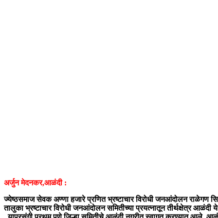
अर्जुन मेदनकर,आळंदी :
ज्येष्ठसमाज सेवक अण्णा हजारे प्रणित भ्रष्टाचार विरोधी जनआंदोलन राळेगण सिद्धी
तालुका भ्रष्टाचार विरोधी जनआंदोलन समितीच्या प्रयत्नातून तीर्थक्षेत्र आळंदी 
याप्रसंगी प्रथम पुणे जिल्हा समितीचे आळंदी नगरीत स्वागत करण्यात आले. आळंदी