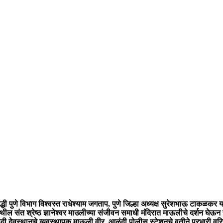
 पुणे विभाग विश्वस्त राधेश्याम जगताप, पुणे जिल्हा अध्यक्ष सुरेशभाऊ टाकळकर यांच
येथील संत श्रेष्ठ ज्ञानेश्वर माउलीच्या संजीवन समाधी मंदिरात माऊलीचे दर्शन घे
 देवस्थानचे व्यवस्थापक माऊली वीर, आळंदी पोलीस स्टेशनचे वतीने प्रभारी वरिष्ठ