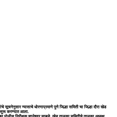
े सूचनेनुसार न्यासाचे धोरणाप्रमाणे पुणे जिल्हा समिती चा जिल्हा दौरा खेड
ऊन सुरू करण्यात आला.
 पोलीस निरीक्षक ज्ञानेश्‍वर साबळे, खेड तालुका समितीचे तालुका अध्यक्ष