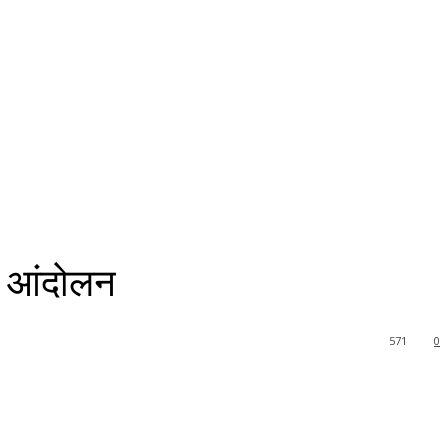
चे आंदोलन
571
0