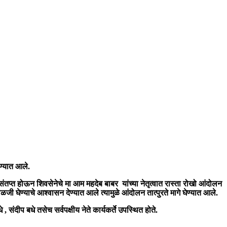
्यात
आले
.
संतप्त
होऊन
शिवसेनेचे
मा
आम
महदेब
बाबर
यांच्या
नेतृत्वात
रास्ता
रोखो
आंदोलन
ाळजी
घेण्याचे
आश्वासन
देण्यात
आले
त्यामुळे
आंदोलन
तात्पुरते
मागे
घेण्यात
आले
.
े
,
संदीप
बधे
तसेच
सर्वपक्षीय
नेते
कार्यकर्ते
उपस्थित
होते
.