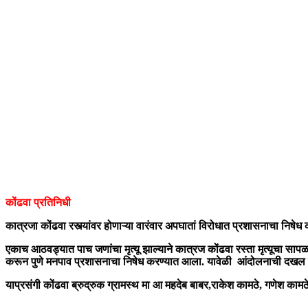
कोंढवा
प्रतिनिधी
कात्रजा
कोंढवा
रस्त्यांवर
होणाऱ्या
वारंवार
अपघातां
विरोधात
प्रशासनाचा
निषेध
एकाच
आठवड्यात
पाच
जणांचा
मृत्यू
झाल्याने
कात्रज
कोंढवा
रस्ता
मृत्यूचा
सापळ
करून
पुणे
मनपा
व
प्रशासनाचा
निषेध
करण्यात
आला
.
यावेळी
आंदोलनाची
दखल
याप्रसंगी
कोंढवा
ब्रुद्रुक
ग्रामस्थ
मा
आ
महदेब
बाबर
,
राकेश
कामठे
,
गणेश
कामठ