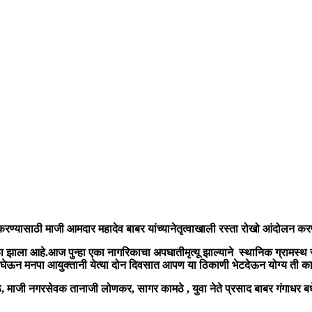
करण्यासाठी
माजी
आमदार
महादेव
बाबर
यांच्या
नेतृत्वाखाली
रस्ता
रोखो
आंदोलन
करण
ा
झाला
आहे
.
आज
पुन्हा
एका
नागरिकाचा
अपघाती
मृत्यू
झाल्याने
स्थानिक
ग्रामस्थ
घेऊन
मनपा
आयुक्तानी
येत्या
दोन
दिवसात
आपण
या
ठिकाणी
भेट
देऊन
योग्य
ती
क
े
, माजी नगरसेवक तानाजी लोणकर,
सागर
कामठे
,
युवा
नेते
प्रसाद
बाबर
गंगाधर
बध