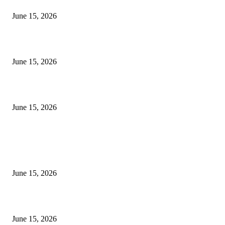
June 15, 2026
‘सदरा कफल्लकाचा’ गझलसंग्रहाचे प्रकाशन; ‘गझलरंग’ मुशायरा उत्साहात संपन्न
June 15, 2026
‘अक्षय कुमारच्या डोक्यात संपूर्ण चित्रपटाची स्क्रिप्ट असते’ – तुषार कपूरचा मोठा खुलास
June 15, 2026
POPULAR POSTS
अखिल भारतीय मराठी चित्रपट महामंडळाच्या अध्यक्षपदी मेघराज राजेभोसले यांची सर्वानुमत
निवड
June 15, 2026
‘सदरा कफल्लकाचा’ गझलसंग्रहाचे प्रकाशन; ‘गझलरंग’ मुशायरा उत्साहात संपन्न
June 15, 2026