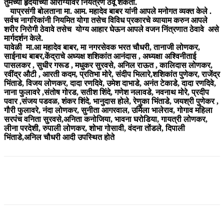
तुमच्या हृदयाच्या आरोग्यावर नियंत्रण ठेवू शकता.
याप्रसंगी बोलताना मा. आम. महादेव बाबर यांनी आपले मनोगत व्यक्त केले .
सर्वच नागरिकांनी नियमित योगा तसेच विविध प्रकारचे व्यायाम करुन आपले
शरीर निरोगी ठेवावे तसेच योग्य आहार घेऊन आपले वजन निंत्रणात ठेवावे असे
मार्गदर्शन केले.
यावेळी मा.आ महादेव बाबर, मा नगरसेवक भरत चौधरी, तानाजी लोणकर,
साईनाथ बाबर,केंद्राचे अध्यक्ष शशिकांत आनंदास , अध्यक्षा अश्विनीताई
पासलकर , सुधीर गरूड , मधुकर सुरवसे, अनिल राऊत , कालिदास लोणकर,
रवींद्र औटी , आरती कदम, प्रतिभा मोरे, संदीप भिलारे,शशिकांत पुणेकर, राजेंद्र
भिंताडे, विजय लोणकर, दादा रणदिवे, उमेश दाभाडे, अनंत टेकाडे, दादा रणदिवे,
नाना फुलावरे ,संतोष गोरड, सतीश शिंदे, गणेश नलावडे, नवनाथ मोरे, प्रदीप
पवार ,संजय पडवळ, शंकर शिंदे, भानुदास होले, रेणुका भिंताडे, जयश्री पुणेकर ,
गौरी फुलावरे, नंदा लोणकर, सुनीता आगरवाल, उर्मिला भालेराव, गोगाव महिला
सरपंच वनिता सुरवसे,अनिता कनोजिया, भावना घरोडिया, गायत्री लोणकर,
लीना परदेशी, रुपाली लोणकर, शोभा गोसावी, वंदना तोंडले, दिपाली
भिंताडे,अनिल चौधरी आदी उपस्थित होते