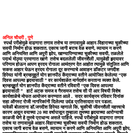
अनिल चौधरी , पुणे
स्पर्धा परीक्षेमुळे वाढणारा तणाव तसेच या तणावामुळे आहार-विहाराच्या चुकीच्या
सवयी निर्माण होऊ शकतात. एकाच जागी बराच वेळ बसणे, व्यायाम न करणे
आणि अनियमित आणि अपुरी झोप, खाण्यापिण्याच्या चुकीच्या सवयी, तळलेले
पदार्थ मोठ्या प्रमाणात खाणे तसेच बदललेली जीवनशैली ,यामुळेही हृदयावर
परिणाम होऊन आपण ह्रदय रोगाला आमंत्रण देत आहोत त्यामुळे संतुलित आणि
सकस आहार घेऊन ह्रदय रोगाला दूर करण्याचे आवाहन डॉकटर जगदीश
हिरेमठ यांनी ब्रम्हमुहूर्त योग ज्ञानपीठ केंद्राच्या वतीने आयोजित केलेल्या “एक
दिवस आपल्या हृदयासाठी ” वर कार्यशाळेत मार्गदर्शन करताना व्यक्त केले.
ब्रम्हमूहुर्त योग ज्ञानपीठ केंद्राच्या वतीने रविवारी “एक दिवस आपल्या
हृदयासाठी ” हार्ट अटक समज व गैरसमज तसेच सी पी आर विषयी विशेष
कार्यशाळेचे मोफत आयोजन करण्यात आले . सदर कार्यक्रम रविवार दिनांक
सहा ऑगस्ट रोजी नागरिकांनी दिलेल्या उदंड प्रतिसादात पार पडला.
यावेळी बोलताना डॉ.जगदीश हिरेमठ म्हणाले कि, चुकीची जीवनशैली महत्त्वाचे
कारण असून वयाच्या 20 व्या वर्षापासून तुम्हाला तुमच्या हृदयाच्या आरोग्याची
काळजी घेणे हे तुमचे प्राधान्य असले पाहिजे. स्पर्धा परीक्षेमुळे वाढणारा तणाव
तसेच या तणावामुळे आहार-विहाराच्या चुकीच्या सवयी निर्माण होऊ शकतात.
एकाच जागी बराच वेळ बसणे, व्यायाम न करणे आणि अनियमित आणि अपुरी झोप,