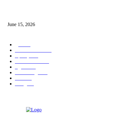
‘अक्षय कुमारच्या डोक्यात संपूर्ण चित्रपटाची स्क्रिप्ट असते’ – तुषार कपूरचा मोठा खुलास
June 15, 2026
POPULAR CATEGORY
पुणे
1822
ताज्या घडामोडी
1041
महाराष्ट्र
301
Malhar News
139
नंदुरबार
112
मराठी बॉलीवुड
109
रायगड
97
बॉलिवूड
36