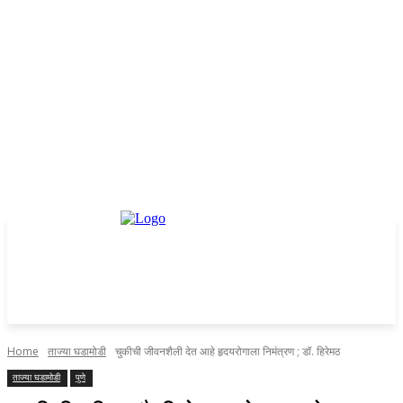
Home
ताज्या घडामोडी
चुकीची जीवनशैली देत आहे हृदयरोगाला निमंत्रण ; डॉ. हिरेमठ
ताज्या घडामोडी
पुणे