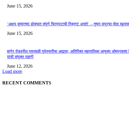
June 15, 2026
‘अक्षय कुमारच्या डोक्यात संपूर्ण चित्रपटाची स्क्रिप्ट असते’ – तुषार कपूरचा मोठा खुलास
June 15, 2026
बाणेर रोडवरील पावसाळी पूर्वतयारीचा आढावा; अतिरिक्त महापालिका आयुक्त ओमप्रकाश 
यांची संयुक्त पाहणी
June 12, 2026
Load more
RECENT COMMENTS
EDITOR PICKS
अखिल भारतीय मराठी चित्रपट महामंडळाच्या अध्यक्षपदी मेघराज राजेभोसले यांची सर्वानुमत
निवड