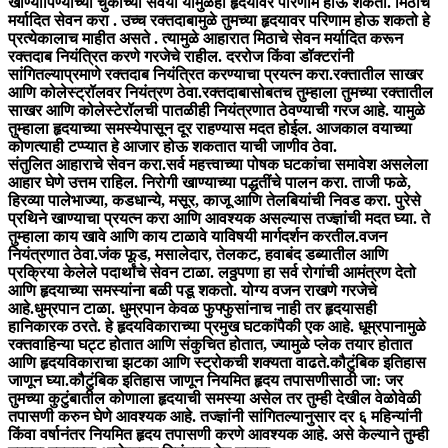
खाण्यापिण्याच्या चुकीच्या सवयी यामुळेही हृदयावर परिणाम होऊ शकतो. मिठाचे
मर्यादित सेवन करा . उच्च रक्तदाबामुळे तुमच्या हृदयावर परिणाम होऊ शकतो हे
प्रत्येकालाच माहीत असते . त्यामुळे आहारात मिठाचे सेवन मर्यादित करून
रक्तदाब नियंत्रित करणे गरजेचे राहील. दररोज किंवा डॉक्टरांनी
सांगितल्याप्रमाणे रक्तदाब नियंत्रित करण्याचा प्रयत्न करा.रक्तातील साखर
आणि कोलेस्ट्रॉलवर नियंत्रण ठेवा.रक्तदाबासोबतच तुम्हाला तुमच्या रक्तातील
साखर आणि कोलेस्टेरॉलची पातळीही नियंत्रणात ठेवण्याची गरज आहे. यामुळे
तुम्हाला हृदयाच्या समस्येपासून दूर राहण्यास मदत होईल. आजकाल वयाच्या
कोणत्याही टप्प्यात हे आजार होऊ शकतात याची जाणीव ठेवा.
संतुलित आहाराचे सेवन करा.सर्व महत्त्वाच्या पोषक घटकांचा समावेश असलेला
आहार घेणे उत्तम राहिल. निरोगी खाण्याच्या पद्धतींचे पालन करा. ताजी फळे,
हिरव्या पालेभाज्या, कडधान्ये, मसूर, काजू आणि तेलबियांची निवड करा. पुरेसे
प्रथिने खाण्याचा प्रयत्न करा आणि आवश्यक असल्यास तज्ज्ञांची मदत घ्या. ते
तुम्हाला काय खावे आणि काय टाळावे याविषयी मार्गदर्शन करतील.वजन
नियंत्रणात ठेवा.जंक फूड, मसालेदार, तेलकट, हवाबंद डब्यातील आणि
प्रक्रिया केलेले पदार्थांचे सेवन टाळा. लठ्ठपणा हा सर्व रोगांची आमंत्रण देतो
आणि हृदयाच्या समस्यांना बळी पडू शकतो. योग्य वजन राखणे गरजेचे
आहे.धुम्रपान टाळा. धुम्रपान केवळ फुफ्फुसांनाच नाही तर हृदयासही
हानिकारक ठरते. हे हृदयविकाराच्या प्रमुख घटकांपैकी एक आहे. धूम्रपानामुळे
रक्तवाहिन्या घट्ट होतात आणि संकुचित होतात, ज्यामुळे प्लेक तयार होतात
आणि हृदयविकाराचा झटका आणि स्ट्रोकची शक्यता वाढते.कौटुंबिक इतिहास
जाणून घ्या.कौटुंबिक इतिहास जाणून नियमित हृदय तपासणीसाठी जा: जर
तुमच्या कुटुंबातील कोणाला हृदयाची समस्या असेल तर तुम्ही देखील वेळोवेळी
तपासणी करुन घेणे आवश्यक आहे. तज्ज्ञांनी सांगितल्यानुसार दर ६ महिन्यांनी
किंवा वर्षानंतर नियमित हृदय तपासणी करणे आवश्यक आहे. असे केल्याने तुम्ही