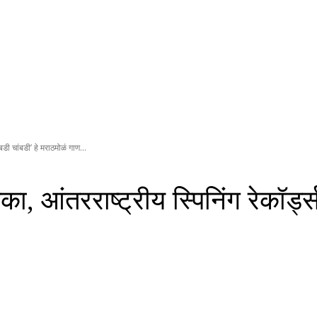
बडी चांबडी’ हे मराठमोळं गाण...
, आंतरराष्ट्रीय स्पिनिंग रेकॉर्ड्