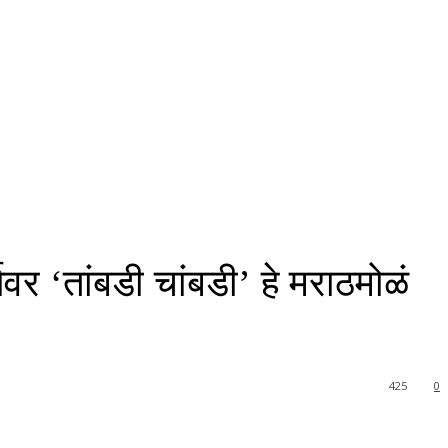
सवर ‘तांबडी चांबडी’ हे मराठमोळं
425
0