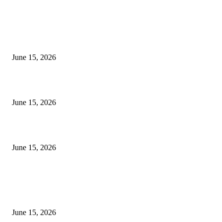
EDITOR PICKS
अखिल भारतीय मराठी चित्रपट महामंडळाच्या अध्यक्षपदी मेघराज राजेभोसले यांची सर्वानुमत
निवड
June 15, 2026
‘सदरा कफल्लकाचा’ गझलसंग्रहाचे प्रकाशन; ‘गझलरंग’ मुशायरा उत्साहात संपन्न
June 15, 2026
‘अक्षय कुमारच्या डोक्यात संपूर्ण चित्रपटाची स्क्रिप्ट असते’ – तुषार कपूरचा मोठा खुलास
June 15, 2026
POPULAR POSTS
अखिल भारतीय मराठी चित्रपट महामंडळाच्या अध्यक्षपदी मेघराज राजेभोसले यांची सर्वानुमत
निवड
June 15, 2026