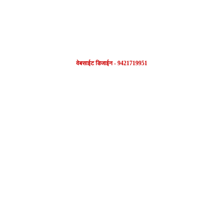
वेबसाईट डिजाईन - 9421719951