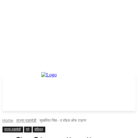
Home
ताज्या घडामोडी
सुखविंदर सिंह - द वॉइस ऑफ टाइगर
ताज्या घडामोडी
पुणे
बॉलिवूड