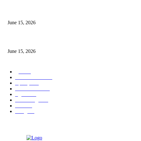
‘सदरा कफल्लकाचा’ गझलसंग्रहाचे प्रकाशन; ‘गझलरंग’ मुशायरा उत्साहात संपन्न
June 15, 2026
‘अक्षय कुमारच्या डोक्यात संपूर्ण चित्रपटाची स्क्रिप्ट असते’ – तुषार कपूरचा मोठा खुलास
June 15, 2026
POPULAR CATEGORY
पुणे
1822
ताज्या घडामोडी
1041
महाराष्ट्र
301
Malhar News
139
नंदुरबार
112
मराठी बॉलीवुड
109
रायगड
97
बॉलिवूड
36