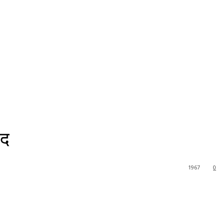
ंद
1967
0