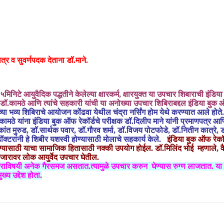
्र व सुवर्णपदक देताना डॉ.माने.
मिनिटे आयुवैदिक पद्धतीने केलेल्या क्षारकर्म, क्षारयुक्त या उपचार शिबाराची इंडि
डॉ.कामठे आणि त्यांचे सहकारी यांची या अनोख्या उपचार शिबिराबद्दल इंडिया बुक ऑ
या भव्य शिबिराचे आयोजन कोंढवा येथील चंद्रा नर्सिंग होम येथे करण्यात आले होते.सं
े यांना इंडिया बुक ऑफ रेकॉर्डचे परीक्षक डॉ.दिलीप माने यांनी प्रमाणपत्र आणि स
ंत मुरुड, डॉ.सार्थक पवार, डॉ.गौरव शर्मा, डॉ.विजय पोटफोडे, डॉ.नितीन कात्रे, डॉ.हे
्टरांनी हे शिबीर यशस्वी होण्यासाठी मोलाचे सहकार्य केले.
इंडिया बुक ऑफ रेकॉर्ड
विण्यासाठी याचा सामाजिक हितासाठी नक्की उपयोग होईल. डॉ.मिलिंद भोई म्हणाले, व
नसिकता नक्कीच बदलेल.मुळव्याध आजारावर लोक
आजाराविषयी अनेक गैरसमज असतात.त्यामुळे उपचार करुन घेण्यास रुग्ण लाजतात. या
्य उद्देश होता
.