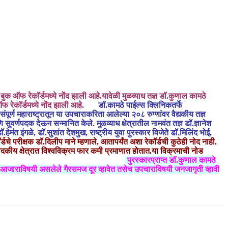
या बुक ऑफ रेकॉर्डमध्ये नोंद झाली आहे.यावेळी मुळव्याध तज्ञ डॉ.कुणाल कामठे
फ रेकॉर्डमध्ये नोंद झाली आहे.
डॉ.कामठे पाईल्स क्लिनिकतर्फे
पूर्ण महाराष्ट्रातून या उपचाराकरिता आलेल्या २०८ रुग्णांवर वैद्यकीय तज्ञ
ुवर्णपदक देऊन सन्मानित केले. मुळव्याध क्षेत्रातील नामवंत तज्ञ डॉ.ज्ञानेश
मंत इंगळे, डॉ.सुशांत देशमुख, राष्ट्रीय युवा पुरस्कार विजेते डॉ.मिलिंद भोई,
चे परीक्षक डॉ.दिलीप माने म्हणाले, आतापर्यंत अशा रेकॉर्डची कुठेही नोद नाही.
ैदकीय क्षेत्रात विश्वविक्रम फार कमी प्रमाणात होतात.या विक्रमाची नोड
 आयुर्वेद उपचार घेतील.
पुरस्कारप्राप्त डॉ.कुणाल कामठे
 आजाराविषयी असलेले गैरसमज दूर व्हावेत तसेच उपचाराविषयी जनजागृती व्हावी