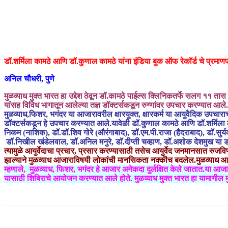
डॉ.शर्मिला कामठे आणि डॉ.कुणाल कामठे यांना इंडिया बुक ऑफ रेकॉर्ड चे प्रमाणपत
अनिल चौधरी, पुणे
मुळव्याध मुक्त भारत हा उद्देश ठेवून डॉ.कामठे पाईल्स क्लिनिकतर्फे सलग ११ तास ५
यांसह विविध भागातून आलेल्या तज्ञ डॉक्टर्सकडून रुग्णांवर उपचार करण्यात आले.
मुळव्याध,फिशर, भगंदर या आजारावरील क्षारयुक्त, क्षारकर्म या आयुवैदिक उपचाराच्
डॉक्टर्सकडून हे उपचार करण्यात आले.यावेळी डॉ.कुणाल कामठे आणि डॉ.शर्मिला कामठ
निकम (नाशिक), डॉ.डॉ.शिव गोरे (औरंगाबाद), डॉ.एम.पी.राजा (हैदराबाद), डॉ.सुर्यका
डॉ.निखील खंडेलवाल, डॉ.अनिल मनुरे, डॉ.दीप्ती चव्हाण, डॉ.अशोक देशमुख या डॉक
त्यामुळे आयुर्वेदाचा प्रचार, प्रसार करण्यासाठी तसेच आयुर्वेद जनमानसात रुज
झाल्याने मुळव्याध आजाराविषयी लोकांची मा
म्हणाले, मुळव्याध, फिशर, भगंदर हे आजार अनेकदा दुर्लक्षित केले जातात.या 
यासाठी शिबिराचे आयोजन करण्यात आले होते. मुळव्याध मुक्त भारत हा यामागील मुख