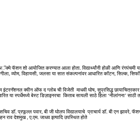
फे अॅक्मे फॅशन शो आयोजित करण्यात आला होता. विद्यार्थ्यांनी होळी आणि रंगपंच
रसिया, रंगीला, व्योम, विहायसी, जलसा या सात संकल्पनांवर आधारित कॉटन, सिल्क, सिफ
िजम इंटरनॅशनल क्वीन ऑफ द ग्लोब ची विजेती माधवी घोष, सुप्रसिद्ध छायाचित्रकार 
आधारित या स्पर्धेमध्ये बेस्ट डिज़ाइनरचा किताब सायली साठे हिला ‘नीलांगना’ साठ
िव डॉ. प्रफूल्ल पवार, बी जी घोलप विद्यालयाचे प्राचार्य डॉ. बी एन झावरे, फॅशन
हन राव देशमुख , ए.एम. जाधव इत्यादि उपस्थित होते