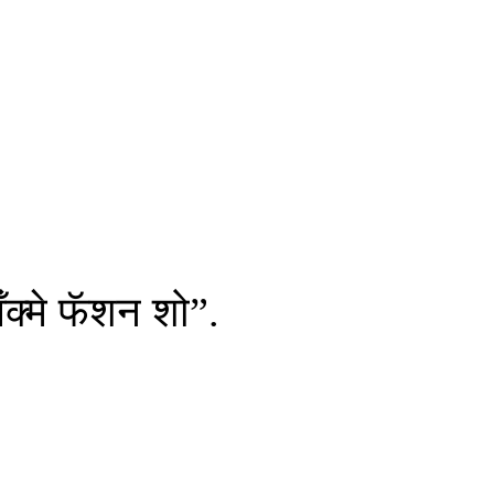
अँक्मे फॅशन शो”.