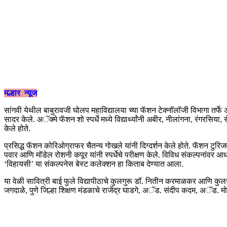
मल्हार न्यूज
सांगवी येथील बाबुरावजी घोलप महाविद्यालया च्या फॅशन टेक्नॉलॉजी विभागा तर्
सादर केले. अॅक्मे फॅशन शो स्पर्धे मध्ये विद्यार्थ्यांनी अबीर, नीलांगना, रंग
केले होते.
प्रसिद्ध फॅशन कोरिओग्राफर चैतन्य गोखले यांनी दिग्दर्शन केले होते. फॅशन टुर
पवार आणि मॉडेल रोशनी कपूर यांनी स्पर्धेचे परीक्षण केले. विविध संकल्पनांवर 
‘विहायसी’ या संकल्पनेस बेस्ट कलेक्शन हा किताब देण्यात आला.
या वेळी सावित्री बाई फुले विद्यापीठाचे कुलगुरू डॉ. नितीन करमाळकर आणि कुलसच
जगदाळे, पुणे जिल्हा शिक्षण मंडळाचे राजेंद्र घाडगे, अॅड. संदीप कदम, अॅड. मो