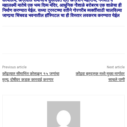
कार्यालय, अग्रवाल समाजाचे कुलदैवत श्री अग्रसेन महाराज, गणपती व
महालक्ष्मी मातेचे एक भव्य दिव्य मंदिर, आधुनिक गौशाळे बरोबरच एक शाळेचा ही
निर्माण करण्यात येईल. सध्या ट्रस्टच्या वतीने गोरगरीब व्यक्तींसाठी चालविल्या
जाणार्‍या चिंचवड भवनातील हॉस्पिटल चा ही विस्तार लवकरच करण्यात येईल
Previous article
Next article
कोंढव्यात सीमाभिंत कोसळून १५ जणांचा
कोंढवा ब्रुद्रुक मध्ये मुख्य मार्गावर
मृत्यू; दोषीवर कडक कारवाई करणार
साचले पाणी