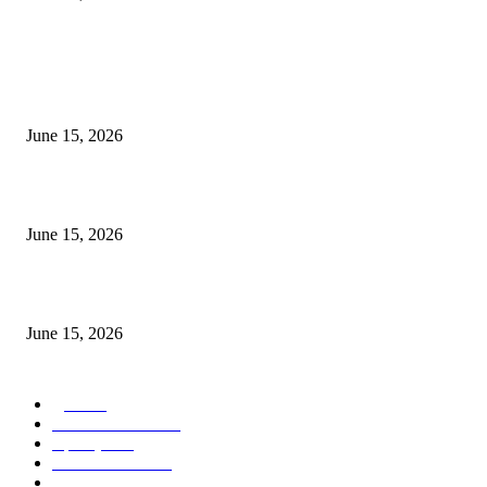
POPULAR POSTS
अखिल भारतीय मराठी चित्रपट महामंडळाच्या अध्यक्षपदी मेघराज राजेभोसले यांची सर्वानुमत
निवड
June 15, 2026
‘सदरा कफल्लकाचा’ गझलसंग्रहाचे प्रकाशन; ‘गझलरंग’ मुशायरा उत्साहात संपन्न
June 15, 2026
‘अक्षय कुमारच्या डोक्यात संपूर्ण चित्रपटाची स्क्रिप्ट असते’ – तुषार कपूरचा मोठा खुलास
June 15, 2026
POPULAR CATEGORY
पुणे
1822
ताज्या घडामोडी
1041
महाराष्ट्र
301
Malhar News
139
नंदुरबार
112