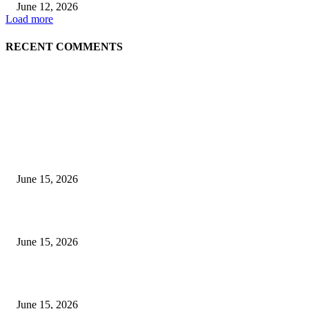
June 12, 2026
Load more
RECENT COMMENTS
EDITOR PICKS
अखिल भारतीय मराठी चित्रपट महामंडळाच्या अध्यक्षपदी मेघराज राजेभोसले यांची सर्वानुमत
निवड
June 15, 2026
‘सदरा कफल्लकाचा’ गझलसंग्रहाचे प्रकाशन; ‘गझलरंग’ मुशायरा उत्साहात संपन्न
June 15, 2026
‘अक्षय कुमारच्या डोक्यात संपूर्ण चित्रपटाची स्क्रिप्ट असते’ – तुषार कपूरचा मोठा खुलास
June 15, 2026