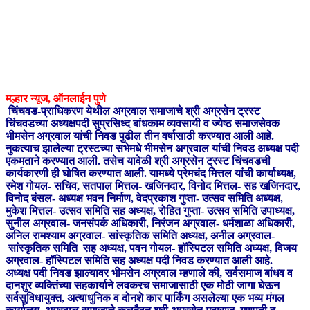
मल्हार न्यूज, ऑनलाईन पुणे
चिंचवड-प्राधिकरण येथील अग्रवाल समाजाचे श्री अग्रसेन ट्रस्ट
चिंचवडच्या अध्यक्षपदी सुप्रसिध्द बांधकाम व्यवसायी व ज्येष्ठ समाजसेवक
भीमसेन अग्रवाल यांची निवड पुढील तीन वर्षासाठी करण्यात आली आहे.
नुकत्याच झालेल्या ट्रस्टच्या सभेमधे भीमसेन अग्रवाल यांची निवड अध्यक्ष पदी
एकमताने करण्यात आली. तसेच यावेळी श्री अग्रसेन ट्रस्ट चिंचवडची
कार्यकारणी ही घोषित करण्यात आली. यामध्ये प्रेमचंद मित्तल यांची कार्याध्यक्ष,
रमेश गोयल- सचिव, सतपाल मित्तल- खजिनदार, विनोद मित्तल- सह खजिनदार,
विनोद बंसल- अध्यक्ष भवन निर्माण, वेदप्रकाश गुप्ता- उत्सव समिति अध्यक्ष,
मुकेश मित्तल- उत्सव समिति सह अध्यक्ष, रोहित गुप्ता- उत्सव समिति उपाध्यक्ष,
सुनील अग्रवाल- जनसंपर्क अधिकारी, निरंजन अग्रवाल- धर्मशाळा अधिकारी,
अनिल रामश्याम अग्रवाल- सांस्कृतिक समिति अध्यक्ष, अनील अग्रवाल-
सांस्कृतिक समिति सह अध्यक्ष, पवन गोयल- हॉस्पिटल समिति अध्यक्ष, विजय
अग्रवाल- हॉस्पिटल समिति सह अध्यक्ष पदी निवड करण्यात आली आहे.
अध्यक्ष पदी निवड झाल्यावर भीमसेन अग्रवाल म्हणाले की, सर्वसमाज बांधव व
दानशुर व्यक्तिंच्या सहकार्याने लवकरच समाजासाठी एक मोठी जागा घेऊन
सर्वसुविधायुक्त, अत्याधुनिक व दोनशे कार पार्किंग असलेल्या एक भव्य मंगल