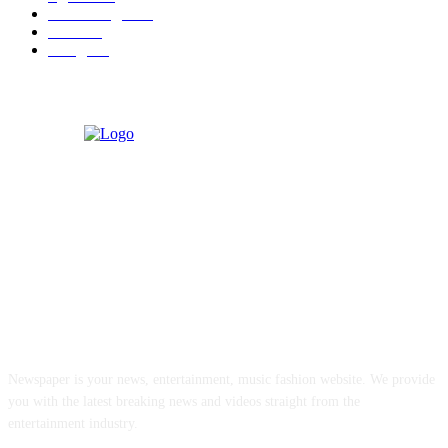
मराठी बॉलीवुड
109
रायगड
97
बॉलिवूड
36
ABOUT US
Newspaper is your news, entertainment, music fashion website. We provide
you with the latest breaking news and videos straight from the
entertainment industry.