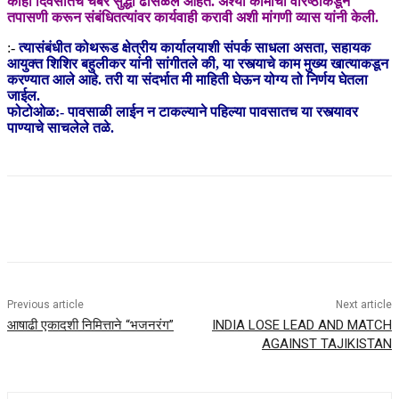
काही दिवसातच चेंबर सुद्धा ढासळले आहेत. अश्या कामाची वरिष्ठांकडून
तपासणी करून संबंधितत्यांवर कार्यवाही करावी अशी मांगणी व्यास यांनी केली.
:-
त्यासंबंधीत कोथरूड क्षेत्रीय कार्यालयाशी संपर्क साधला असता, सहायक
आयुक्त शिशिर बहुलीकर यांनी सांगीतले की, या रस्त्याचे काम मुख्य खात्याकडून
करण्यात आले आहे. तरी या संदर्भात मी माहिती घेऊन योग्य तो निर्णय घेतला
जाईल.
फोटोओळ:- पावसाळी लाईन न टाकल्याने पहिल्या पावसातच या रस्त्यावर
पाण्याचे साचलेले तळे.
Previous article
Next article
आषाढी एकादशी निमित्ताने “भजनरंग”
INDIA LOSE LEAD AND MATCH
AGAINST TAJIKISTAN