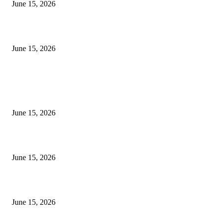
June 15, 2026
‘अक्षय कुमारच्या डोक्यात संपूर्ण चित्रपटाची स्क्रिप्ट असते’ – तुषार कपूरचा मोठा खुलास
June 15, 2026
POPULAR POSTS
अखिल भारतीय मराठी चित्रपट महामंडळाच्या अध्यक्षपदी मेघराज राजेभोसले यांची सर्वानुमत
निवड
June 15, 2026
‘सदरा कफल्लकाचा’ गझलसंग्रहाचे प्रकाशन; ‘गझलरंग’ मुशायरा उत्साहात संपन्न
June 15, 2026
‘अक्षय कुमारच्या डोक्यात संपूर्ण चित्रपटाची स्क्रिप्ट असते’ – तुषार कपूरचा मोठा खुलास
June 15, 2026
POPULAR CATEGORY