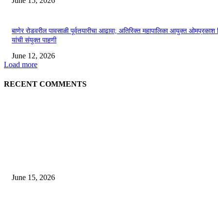
June 15, 2026
बाणेर रोडवरील पावसाळी पूर्वतयारीचा आढावा; अतिरिक्त महापालिका आयुक्त ओमप्रकाश 
यांची संयुक्त पाहणी
June 12, 2026
Load more
RECENT COMMENTS
EDITOR PICKS
अखिल भारतीय मराठी चित्रपट महामंडळाच्या अध्यक्षपदी मेघराज राजेभोसले यांची सर्वानुमत
निवड
June 15, 2026
‘सदरा कफल्लकाचा’ गझलसंग्रहाचे प्रकाशन; ‘गझलरंग’ मुशायरा उत्साहात संपन्न