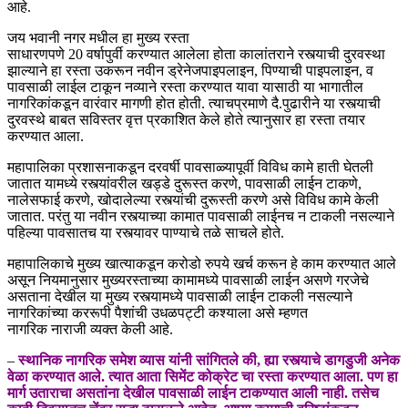
आहे.
जय भवानी नगर मधील हा मुख्य रस्ता
साधारणपणे 20 वर्षापुर्वी करण्यात आलेला होता कालांतराने रस्त्याची दुरवस्था
झाल्याने हा रस्ता उकरून नवीन ड्रेनेजपाइपलाइन, पिण्याची पाइपलाइन, व
पावसाळी लाईल टाकून नव्याने रस्ता करण्यात यावा यासाठी या भागातील
नागरिकांकडून वारंवार मागणी होत होती. त्याचप्रमाणे दै.पुढारीने या रस्त्याची
दुरवस्थे बाबत सविस्तर वृत्त प्रकाशित केले होते त्यानुसार हा रस्ता तयार
करण्यात आला.
महापालिका प्रशासनाकडून दरवर्षी पावसाळ्यापूर्वी विविध कामे हाती घेतली
जातात यामध्ये रस्त्यांवरील खड्डे दुरूस्त करणे, पावसाळी लाईन टाकणे,
नालेसफाई करणे, खोदालेल्या रस्त्यांची दुरूस्ती करणे असे विविध कामे केली
जातात. परंतु या नवीन रस्त्याच्या कामात पावसाळी लाईनच न टाकली नसल्याने
पहिल्या पावसातच या रस्त्यावर पाण्याचे तळे साचले होते.
महापालिकाचे मुख्य खात्याकडून करोडो रुपये खर्च करून हे काम करण्यात आले
असून नियमानुसार मुख्यरस्ताच्या कामामध्ये पावसाळी लाईन असणे गरजेचे
असताना देखील या मुख्य रस्त्यामध्ये पावसाळी लाईन टाकली नसल्याने
नागरिकांच्या कररूपी पैशांची उधळपट्टी कश्याला असे म्हणत
नागरिक नाराजी व्यक्त केली आहे.
–
स्थानिक नागरिक समेश व्यास यांनी सांगितले की, ह्या रस्त्याचे डागडुजी अनेक
वेळा करण्यात आले. त्यात आता सिमेंट कोक्रेट चा रस्ता करण्यात आला. पण हा
मार्ग उताराचा असतांना देखील पावसाळी लाईन टाकण्यात आली नाही. तसेच