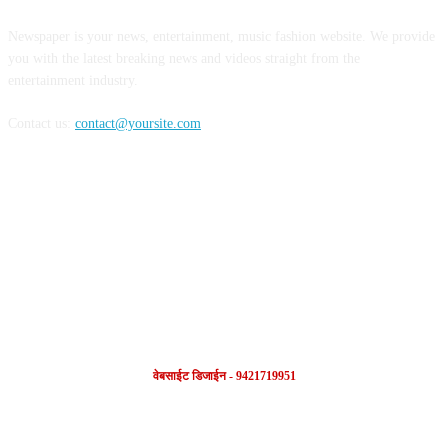
Newspaper is your news, entertainment, music fashion website. We provide
you with the latest breaking news and videos straight from the
entertainment industry.
Contact us:
contact@yoursite.com
FOLLOW US
वेबसाईट डिजाईन - 9421719951