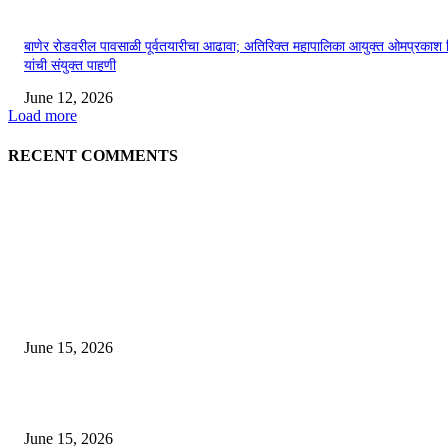
बाणेर रोडवरील पावसाळी पूर्वतयारीचा आढावा; अतिरिक्त महापालिका आयुक्त ओमप्रकाश 
यांची संयुक्त पाहणी
June 12, 2026
Load more
RECENT COMMENTS
EDITOR PICKS
अखिल भारतीय मराठी चित्रपट महामंडळाच्या अध्यक्षपदी मेघराज राजेभोसले यांची सर्वानुमत
निवड
June 15, 2026
‘सदरा कफल्लकाचा’ गझलसंग्रहाचे प्रकाशन; ‘गझलरंग’ मुशायरा उत्साहात संपन्न
June 15, 2026