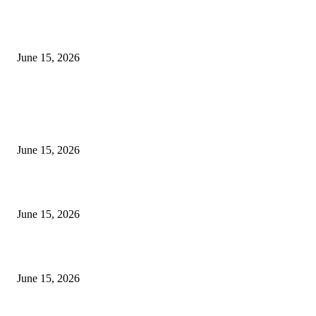
‘अक्षय कुमारच्या डोक्यात संपूर्ण चित्रपटाची स्क्रिप्ट असते’ – तुषार कपूरचा मोठा खुलास
June 15, 2026
POPULAR POSTS
अखिल भारतीय मराठी चित्रपट महामंडळाच्या अध्यक्षपदी मेघराज राजेभोसले यांची सर्वानुमत
निवड
June 15, 2026
‘सदरा कफल्लकाचा’ गझलसंग्रहाचे प्रकाशन; ‘गझलरंग’ मुशायरा उत्साहात संपन्न
June 15, 2026
‘अक्षय कुमारच्या डोक्यात संपूर्ण चित्रपटाची स्क्रिप्ट असते’ – तुषार कपूरचा मोठा खुलास
June 15, 2026
POPULAR CATEGORY