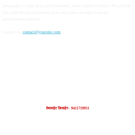
Newspaper is your news, entertainment, music fashion website. We provide
you with the latest breaking news and videos straight from the
entertainment industry.
Contact us:
contact@yoursite.com
FOLLOW US
वेबसाईट डिजाईन - 9421719951