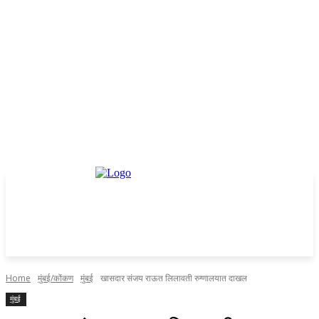
Home
मुंबई/कोंकण
मुंबई
खासदार संजय राऊत लिलावती रुग्णालयात दाखल
मुंबई